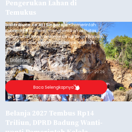
Pengerukan Lahan di
Temukus
balitribune.co.id I Singaraja -
Pemerintah
Kabupaten Buleleng menghentikan aktivitas
pengerukan lahan di Banjar Dinas Bingin Banjah,
Desa Temukus, Kecamatan Banjar, setelah
ditemukan indikasi kegiatan pengambilan
material yang tidak sesuai dengan peruntukan
Buleleng
kawasan.
Submitted by
contributor
on
Thu, 08/06/2026 - 20:29
Baca Selengkapnya
Belanja 2027 Tembus Rp14
Triliun, DPRD Badung Wanti-
wanti Pemerintah Kelola