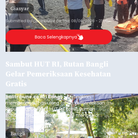
Gianyar
Submitted by
contributor
on
Thu, 08/06/2026 - 21:06
Baca Selengkapnya
Sambut HUT RI, Rutan Bangli
Gelar Pemeriksaan Kesehatan
Gratis
balitribune.co.id I Bangli -
Serangkian
memperingati hari ulang tahun Kemerdekaan
Republik Indonesia ( HUT RI) ke-81, Rumah
Tahanan Negara Kelas II B Bangli menggelar
kegiatan pemeriksaan kesehatan gratis, Rabu
(6/8/2026).
Bangli