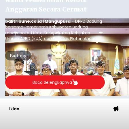
Anggaran Secara Cermat
balitribune.co.id | Mangupura
- DPRD Badung
bersama Pemerintah Kabupaten Badung
menyepakati Nota Kesepakatan Kebijakan
Umum APBD (KUA) dan Prioritas Plafon Anggaran
Sementara (PPAS) Tahun Anggaran 2027 dalam
rapat paripurna yang digelar di Gedung DPRD
Badung
Badung, Kamis (6/8/2026).
Submitted by
contributor
on
Thu, 08/06/2026 - 20:27
Baca Selengkapnya
Iklan