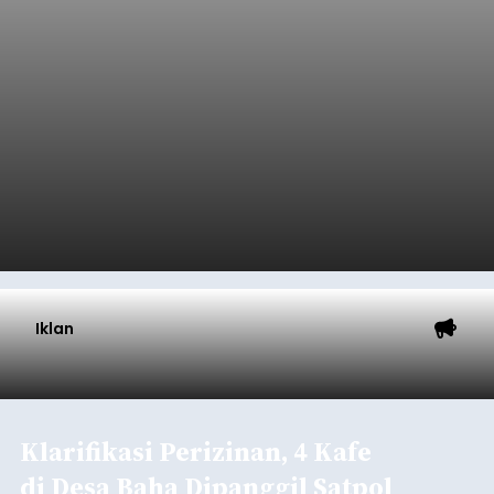
Iklan
Klarifikasi Perizinan, 4 Kafe
di Desa Baha Dipanggil Satpol