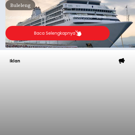
Buleleng
dibandingkan periode yang sama tahun lalu
yang tercatat sebesar 1,32 juta GT.
Submitted by
contributor
on
Thu, 08/06/2026 - 20:41
Baca Selengkapnya
Iklan