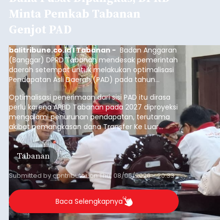
Minta Pemkab Tabanan
Genjot PAD
balitribune.co.id I Tabanan -
Badan Anggaran
(Banggar) DPRD Tabanan mendesak pemerintah
daerah setempat untuk melakukan optimalisasi
Pendapatan Asli Daerah (PAD) pada tahun
anggaran 2027.
Optimalisasi penerimaan dari sisi PAD itu dirasa
perlu karena APBD Tabanan pada 2027 diproyeksi
mengalami penurunan pendapatan, terutama
akibat pemangkasan dana Transfer Ke Luar
Daerah (TKD) dari pemerintah pusat.
Tabanan
Submitted by
contributor
on
Thu, 08/06/2026 - 20:33
Baca Selengkapnya