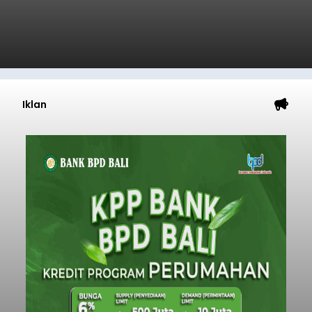
Iklan