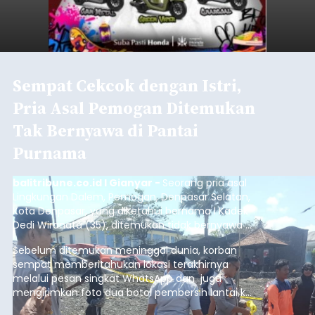
Sempat Cekcok dengan Istri,
Pria Asal Pemogan Ditemukan
Tak Bernyawa di Pantai
Purnama
balitribune.co.id I Gianyar -
Seorang pria asal
Lingkungan Dalem, Pemogan, Denpasar Selatan,
Kota Denpasar, yang diketahui bernama I Kadek
Dedi Wiranata (35), ditemukan tidak bernyawa di
pesisir Pantai Purnama, Sukawati.
Sebelum ditemukan meninggal dunia, korban
sempat memberitahukan lokasi terakhirnya
melalui pesan singkat WhatsApp dan juga
mengirimkan foto dua botol pembersih lantai ke
istrinya.