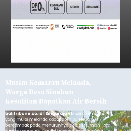
Musim Kemarau Melanda,
Warga Desa Sinabun
Kesulitan Dapatkan Air Bersih
balitribune.co.id I Singaraja -
Musim kemarau
yang mulai melanda Kabupaten Buleleng
berdampak pada menurunnya debit sejumlah
sumber mata air. Kondisi tersebut menyebabkan