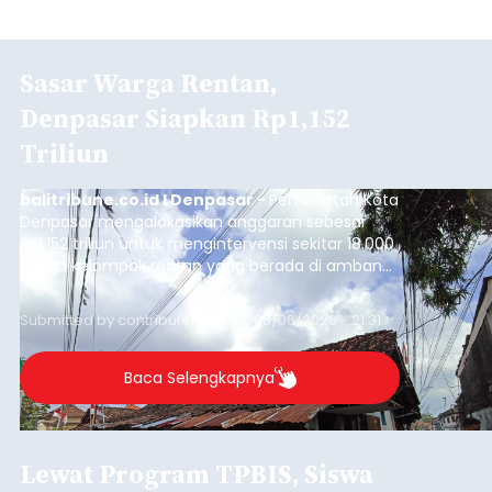
Sasar Warga Rentan,
Denpasar Siapkan Rp1,152
Triliun
balitribune.co.id I Denpasar -
Pemerintah Kota
Denpasar mengalokasikan anggaran sebesar
Rp1,152 triliun untuk mengintervensi sekitar 18.000
warga kelompok rentan yang berada di ambang
garis kemiskinan. Langkah strategis ini diambil
guna menjaga masyarakat yang berada pada
Submitted by
contributor
on
Thu, 08/06/2026 - 21:31
kelompok desil 5 dan 6 tersebut agar tidak
merosot ke kategori miskin.
Baca Selengkapnya
Lewat Program TPBIS, Siswa