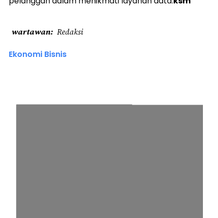
pelanggan dalam menikmati layanan data.
ksm
wartawan
Redaksi
Ekonomi Bisnis