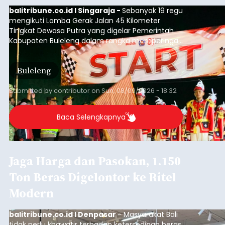
balitribune.co.id I Singaraja -
Sebanyak 19 regu
mengikuti Lomba Gerak Jalan 45 Kilometer
Tingkat Dewasa Putra yang digelar Pemerintah
Kabupaten Buleleng dalam rangka memperingati
HUT ke-81 Kemerdekaan Republik Indonesia.
Lomba resmi dimulai dari Lapangan Sepak Bola
Buleleng
Desa Celukan Bawang, Sabtu (8/8/2026) malam.
Submitted by
contributor
on
Sun, 08/09/2026 - 18:32
Baca Selengkapnya
Jaga Harga dan Pasokan, 1.150
Ton Beras Digelontor ke Ritel
Modern
balitribune.co.id I Denpasar
- Masyarakat Bali
tidak perlu khawatir terhadap ketersediaan beras