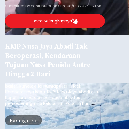
Submitted by
contributor
on
Sun, 08/09/2026 - 21:56
Baca Selengkapnya
KMP Nusa Jaya Abadi Tak
Beroperasi, Kendaraan
Tujuan Nusa Penida Antre
Hingga 2 Hari
balitribune.co.id I Amlapura -
Tidak
beroperasinya kapal KMP. Nusa Jaya Abadi atau
Kapal Roro berdampak pada aktivitas
penyeberangan di Pelabuhan Padang Bai,
Karangasem. Puluhan kendaraan truk, Pick Up
dan kendaraan pribadi harus antre lebih dari dua
Karangasem
hari di Pelabuhan Padang Bai, untuk bisa
menyeberang ke Nusa Penida, karena rute