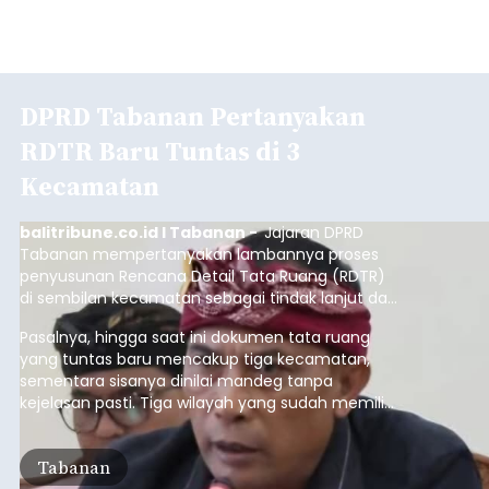
DPRD Tabanan Pertanyakan
RDTR Baru Tuntas di 3
Kecamatan
balitribune.co.id I Tabanan -
Jajaran DPRD
Tabanan mempertanyakan lambannya proses
penyusunan Rencana Detail Tata Ruang (RDTR)
di sembilan kecamatan sebagai tindak lanjut dari
pelaksanaan RTRW.
Pasalnya, hingga saat ini dokumen tata ruang
yang tuntas baru mencakup tiga kecamatan,
sementara sisanya dinilai mandeg tanpa
kejelasan pasti. Tiga wilayah yang sudah memiliki
RDTR tersebut meliputi Kecamatan Kediri,
Tabanan, dan Selemadeg Barat.
Tabanan