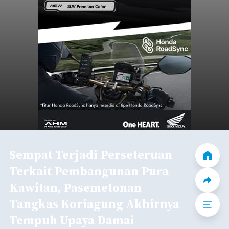
Sempat Terjadi Perseteruan
Terkait Pembangunan Pura
Kawitan, Pasemetonan
Tangkas Koriagung Akhirnya
Tempuh Upaya Damai