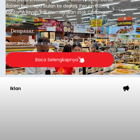
dalam beberapa bulan ke depan. Perum BULOG
Kantor Wilayah Bali memastikan stok Cadangan
Beras Pemerintah (CBP) masih dalam kondisi
aman, bahkan diproyeksikan mampu memenuhi
Denpasar
kebutuhan masyarakat hingga sekitar 10 bulan.
Submitted by
contributor
on
Sun, 08/09/2026 - 18:27
Baca Selengkapnya
Iklan