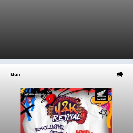
Iklan