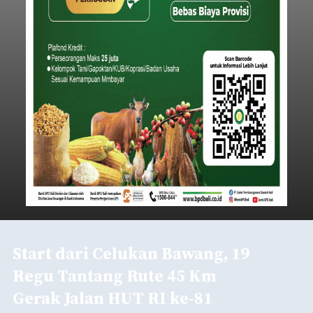
Start dari Celukan Bawang, 19
Regu Tantang Rute 45 Km
Gerak Jalan HUT RI ke-81