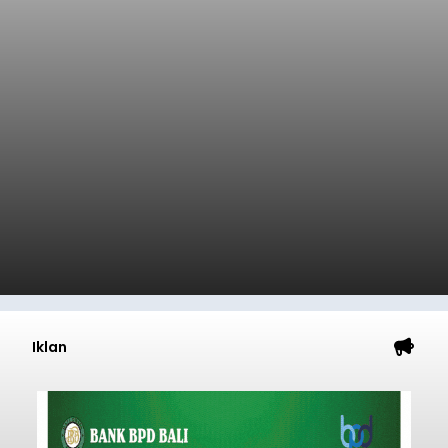
Iklan