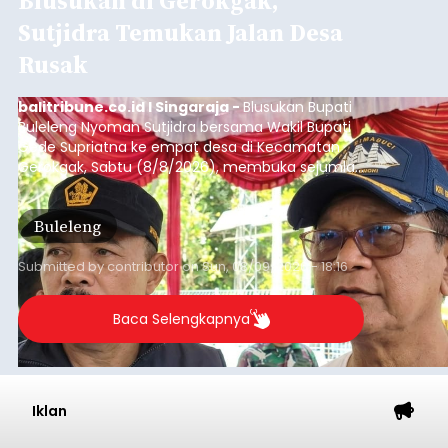
Blusukan di Gerokgak,
Sutjidra Temukan Jalan Desa
Rusak
balitribune.co.id I Singaraja -
Blusukan Bupati
Buleleng Nyoman Sutjidra bersama Wakil Bupati
Gede Supriatna ke empat desa di Kecamatan
Gerokgak, Sabtu (8/8/2026), membuka sejumlah
persoalan yang masih dihadapi masyarakat. Dari
jalan desa yang rusak hingga potensi pertanian
Buleleng
yang belum optimal, semuanya menjadi
perhatian pemerintah daerah.
Submitted by
contributor
on
Sun, 08/09/2026 - 18:16
Baca Selengkapnya
Iklan