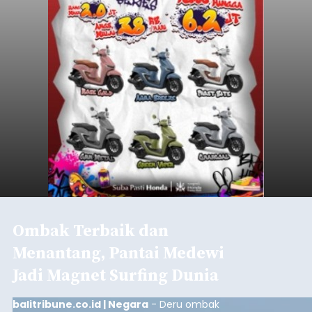
Ombak Terbaik dan
Menantang, Pantai Medewi
Jadi Magnet Surfing Dunia
balitribune.co.id | Negara
- Deru ombak