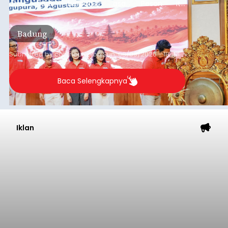
dan tidak berputus asa. Pesan itu
disampaikannya saat menghadiri Sarasehan
Pejuang Dialisis yang digelar RSD Mangusada di
Badung
Ruang Kertha Gosana, Puspem Badung, Minggu
(9/8/2026).
Submitted by
contributor
on
Sun, 08/09/2026 - 18:44
Baca Selengkapnya
Iklan