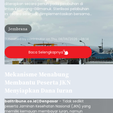
diterapkan secara penuh pada pelabuhan di
lintas Ketapang-Gilimanuk. Sterilisasi pelabuhan
ini secara serentak diimplementasikan bersama
empat pelabuhan utama lainnya, yakni
Pelabuhan Merak, Bakauheni, Kayangan, dan
Jembrana
Lembar pada Rabu (5/8/2026).
Submitted by
contributor
on
Thu, 08/06/2026 - 06:14
Baca Selengkapnya
Mekanisme Menabung
Membantu Peserta JKN
Menyiapkan Dana Iuran
balitribune.co.id | Denpasar
- Tidak sedikit
peserta Jaminan Kesehatan Nasional (JKN) yang
memiliki kemauan membayar iuran, namun