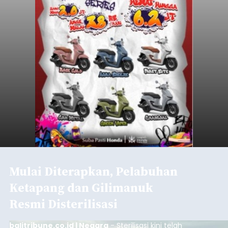
Mulai Diterapkan, Pelabuhan
Ketapang dan Gilimanuk
Resmi Disterilisasi
balitribune.co.id | Negara
- Sterilisasi kini telah