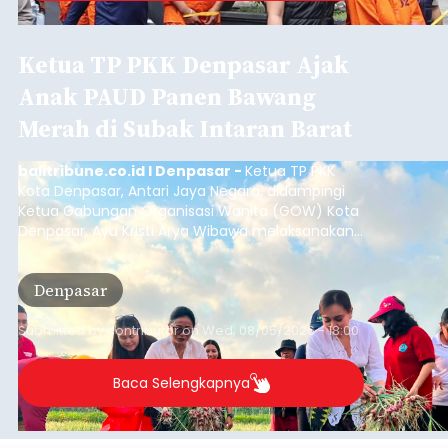
Ketua TP PKK Denpasar Ajak
Anak PAUD Panen Bawang
Merah di Subak Intaran Barat
balitribune.co.id I Denpasar -
Ketua TP PKK
Kota Denpasar, Antari Jaya Negara, didampingi
Ketua Gabungan Organisasi Wanita (GOW) Kota
Denpasar, Ayu Kristi Arya Wibawa melaksanakan
panen bawang merah dan jagung manis
bersama anak-anak Pendidikan Anak Usia Dini
Denpasar
(PAUD) di Subak Intaran Barat, Rabu (5/8/2026).
Submitted by
contributor
on
Wed, 08/05/2026 - 18:00
Baca Selengkapnya