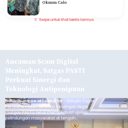
Oknum Calo
Swipe untuk lihat berita lainnya
Ancaman Scam Digital
Meningkat, Satgas PASTI
Perkuat Sinergi dan
Teknologi Antipenipuan
balitribune.co.id | Jakarta
- Satuan Tugas
Pemberantasan Aktivitas Keuangan Ilegal
(Satgas PASTI) terus memperkuat upaya
pelindungan masyarakat di tengah
meningkatnya ancaman penipuan digital yang