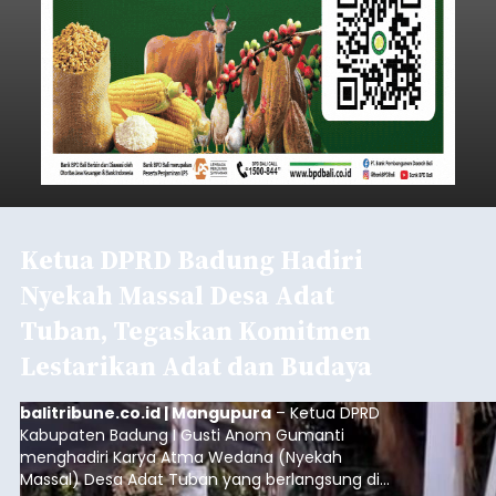
Ketua DPRD Badung Hadiri
Nyekah Massal Desa Adat
Tuban, Tegaskan Komitmen
Lestarikan Adat dan Budaya
balitribune.co.id | Mangupura
– Ketua DPRD
Kabupaten Badung I Gusti Anom Gumanti
menghadiri Karya Atma Wedana (Nyekah
Massal) Desa Adat Tuban yang berlangsung di