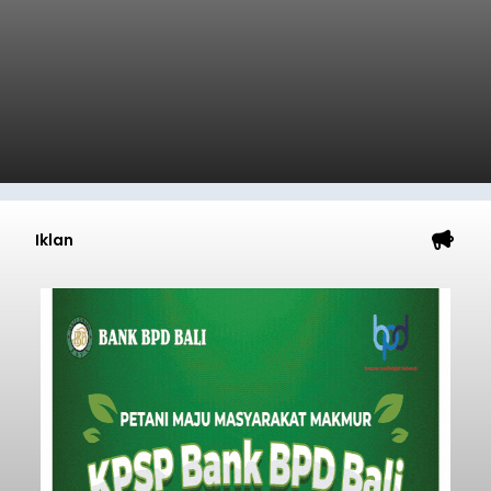
Iklan