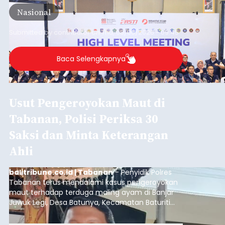
semakin kompleks.
Nasional
Submitted by
contributor
on
Thu, 08/06/2026 - 09:45
Baca Selengkapnya
Usut Pengeroyokan Maut di
Tabanan, Polisi Periksa 30
Saksi dan Minta Keterangan
Ahli
balitribune.co.id | Tabanan
- Penyidik Polres
Tabanan terus mendalami kasus pengeroyokan
maut terhadap terduga maling ayam di Banjar
Juwuk Legi, Desa Batunya, Kecamatan Baturiti
yang terjadi beberapa waktu lalu.