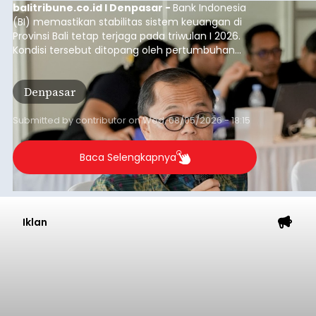
balitribune.co.id I Denpasar -
Bank Indonesia
(BI) memastikan stabilitas sistem keuangan di
Provinsi Bali tetap terjaga pada triwulan I 2026.
Kondisi tersebut ditopang oleh pertumbuhan
penyaluran kredit yang masih positif, terutama
pada sektor-sektor utama penggerak ekonomi
Denpasar
daerah, dengan risiko kredit yang tetap
terkendali.
Submitted by
contributor
on
Wed, 08/05/2026 - 18:15
Baca Selengkapnya
Iklan