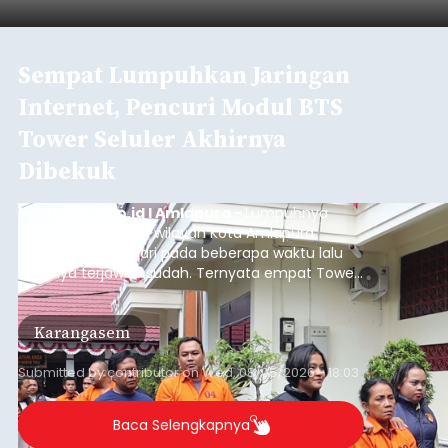
Sempat Lumpuhkan Jaringan
Internet, Pencuri Modul BTS
Tower Seluler Akhirnya
Dibekuk
balitribune.co.id I Amlapura -
Lumpuhnya
jaringan internet di wilayah Kota Amlapura
selama berhari-hari pada beberapa waktu lalu
akhirnya terjawab sudah. Ternyata empat Tower
BTS Seluler yang berada di lokasi berbeda di
wilayah Karangasem telah dibobol maling,
Karangasem
dimana bagian modul penguat signal yang
berada di Tower BTS Seluler itu hilang dicuri.
Submitted by
contributor
on
Wed, 08/05/2026 - 18:03
Baca Selengkapnya