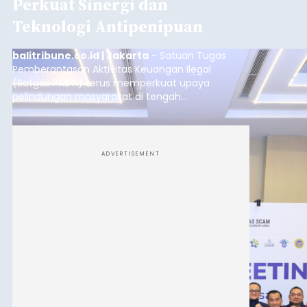
Perkuat Sinergi dan
Teknologi Antipenipuan
balitribune.co.id | Jakarta
- Satuan Tugas
Pemberantasan Aktivitas Keuangan Ilegal
(Satgas PASTI) terus memperkuat upaya
pelindungan masyarakat di tengah
meningkatnya ancaman penipuan digital yang
semakin kompleks.
ADVERTISEMENT