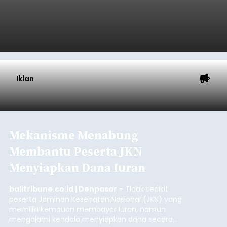
Mulai Diterapkan, Pelabuhan
Ketapang dan Gilimanuk
Resmi Disterilisasi
balitribune.co.id | Negara
- Sterilisasi kini telah
diterapkan secara penuh pada pelabuhan di
lintas Ketapang-Gilimanuk. Sterilisasi pelabuhan
ini secara serentak diimplementasikan bersama
empat pelabuhan utama lainnya, yakni
Pelabuhan Merak, Bakauheni, Kayangan, dan
Jembrana
Lembar pada Rabu (5/8/2026).
Submitted by
contributor
on
Thu, 08/06/2026 - 06:14
Baca Selengkapnya
Iklan