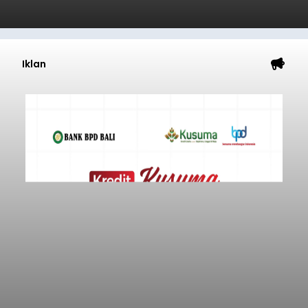
Iklan