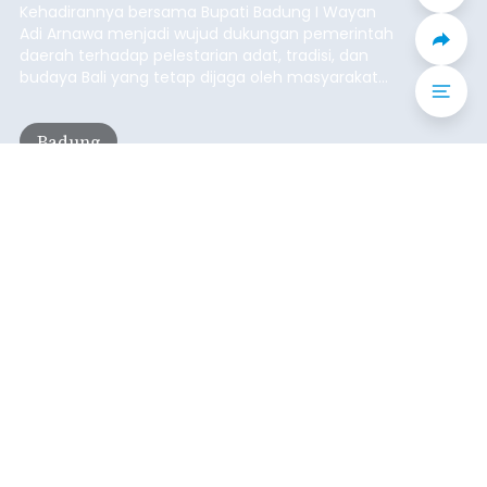
Iklan
Mekanisme Menabung
Membantu Peserta JKN
Menyiapkan Dana Iuran
balitribune.co.id | Denpasar
- Tidak sedikit
peserta Jaminan Kesehatan Nasional (JKN) yang
memiliki kemauan membayar iuran, namun
mengalami kendala menyiapkan dana secara
penuh saat jatuh tempo pembayaran iuran.
Kondisi ini terutama dialami oleh peserta
Denpasar
segmen Pekerja Bukan Penerima Upah (PBPU)
yang memiliki penghasilan tidak tetap.
Submitted by
contributor
on
Wed, 08/05/2026 - 20:43