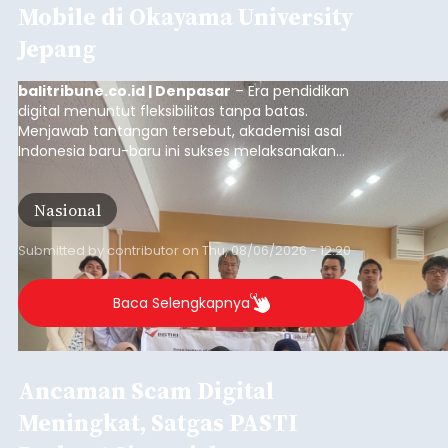
Mobile di Okayama University
Jepang
balitribune.co.id | Denpasar
– Era pendidikan
digital menuntut fleksibilitas tanpa batas.
Menjawab tantangan tersebut, akademisi asal
Indonesia baru-baru ini sukses melaksanakan
program Pengabdian Kepada Masyarakat (PKM)
skala internasional di Distributed Systems
Nasional
Laboratory, Okayama University, Jepang.
Submitted by
contributor
on
Thu, 08/06/2026 - 12:20
Baca Selengkapnya
Ancaman Scam Digital
Meningkat, Satgas PASTI