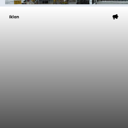
Ahli
balitribune.co.id | Tabanan
- Penyidik Polres
Tabanan terus mendalami kasus pengeroyokan
maut terhadap terduga maling ayam di Banjar
Juwuk Legi, Desa Batunya, Kecamatan Baturiti
yang terjadi beberapa waktu lalu.
Dalam perkembangannya, penyidik kepolisian
sudah memeriksa 30 orang saksi. Tidak hanya itu,
penyidik juga melibatkan ahli pidana untuk
memperkuat konstruksi hukum terhadap lima
orang tersangka yang saat ini ditahan.
Tabanan
Submitted by
contributor
on
Thu, 08/06/2026 - 06:17
Baca Selengkapnya