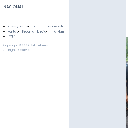
NASIONAL
Privacy Policy
Tentang Tribune Bali
Footer
Kontak
Pedoman Media
Info Iklan
Login
Copyright © 2024 Bali Tribune,
All Right Reserved.