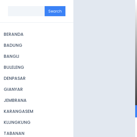
Skip
to
Search
main
content
BERANDA
Main
BADUNG
navigation
BANGLI
BULELENG
DENPASAR
GIANYAR
JEMBRANA
KARANGASEM
KLUNGKUNG
TABANAN