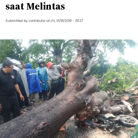
saat Melintas
Submitted by
contributor
on
Fri, 01/18/2019 - 00:37