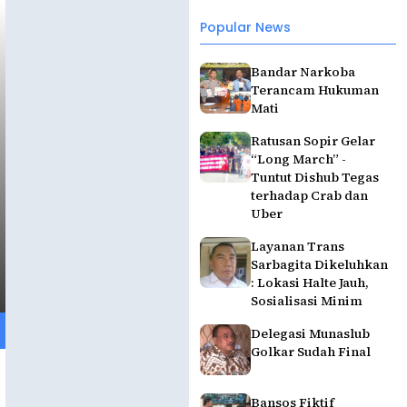
Popular News
Bandar Narkoba
Terancam Hukuman
Mati
Ratusan Sopir Gelar
“Long March” -
Tuntut Dishub Tegas
terhadap Crab dan
Uber
Layanan Trans
Sarbagita Dikeluhkan
: Lokasi Halte Jauh,
Sosialisasi Minim
Delegasi Munaslub
Golkar Sudah Final
Bansos Fiktif