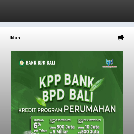
Iklan