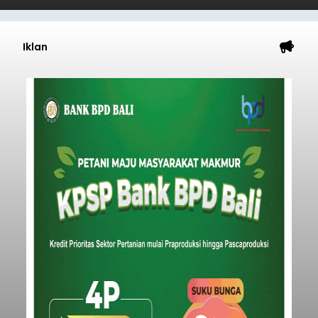
Iklan