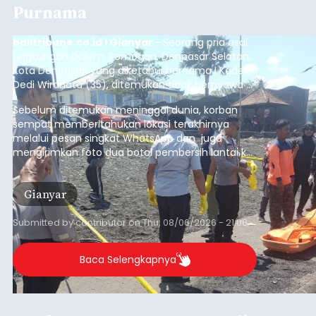
Purnama
balitribune.co.id I Gianyar -
Seorang pria asal
Lingkungan Dalem, Pemogan, Denpasar Selatan,
Kota Denpasar, yang diketahui bernama I Kadek
Dedi Wiranata (35), ditemukan tidak bernyawa di
pesisir Pantai Purnama, Sukawati.
Sebelum ditemukan meninggal dunia, korban
sempat memberitahukan lokasi terakhirnya
melalui pesan singkat WhatsApp dan juga
mengirimkan foto dua botol pembersih lantai ke
istrinya.
Gianyar
Submitted by
contributor
on
Thu, 08/06/2026 - 21:06
Baca Selengkapnya