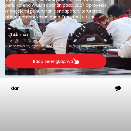
perlu karena APBD Tabanan pada 2027 diproyeksi
mengalami penurunan pendapatan, terutama
akibat pemangkasan dana Transfer Ke Luar
Daerah (TKD) dari pemerintah pusat.
Tabanan
Submitted by
contributor
on
Thu, 08/06/2026 - 20:33
Baca Selengkapnya
Iklan