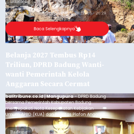
Buleleng
kawasan.
Submitted by
contributor
on
Thu, 08/06/2026 - 20:29
Baca Selengkapnya
Belanja 2027 Tembus Rp14
Triliun, DPRD Badung Wanti-
wanti Pemerintah Kelola
Anggaran Secara Cermat
balitribune.co.id | Mangupura
- DPRD Badung
bersama Pemerintah Kabupaten Badung
menyepakati Nota Kesepakatan Kebijakan
Umum APBD (KUA) dan Prioritas Plafon Anggaran
Sementara (PPAS) Tahun Anggaran 2027 dalam
rapat paripurna yang digelar di Gedung DPRD
Badung
Badung, Kamis (6/8/2026).