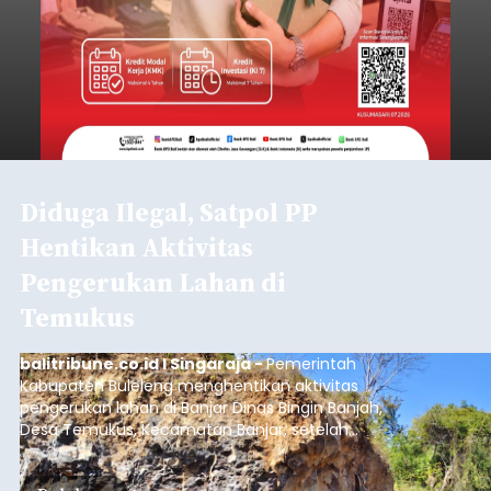
Diduga Ilegal, Satpol PP
Hentikan Aktivitas
Pengerukan Lahan di
Temukus
balitribune.co.id I Singaraja -
Pemerintah
Kabupaten Buleleng menghentikan aktivitas
pengerukan lahan di Banjar Dinas Bingin Banjah,
Desa Temukus, Kecamatan Banjar, setelah
ditemukan indikasi kegiatan pengambilan
material yang tidak sesuai dengan peruntukan