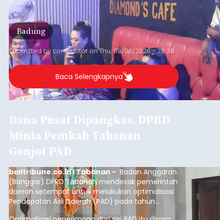
malam.
Badung
Submitted by
contributor
on
Thu, 08/06/2026 - 20:38
Baca Selengkapnya
Dana Pusat Dipangkas, DPRD
Minta Pemkab Tabanan
Genjot PAD
balitribune.co.id I Tabanan -
Badan Anggaran
(Banggar) DPRD Tabanan mendesak pemerintah
daerah setempat untuk melakukan optimalisasi
Pendapatan Asli Daerah (PAD) pada tahun
anggaran 2027.
Optimalisasi penerimaan dari sisi PAD itu dirasa