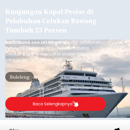
Kunjungan Kapal Pesiar di
Pelabuhan Celukan Bawang
Tumbuh 25 Persen
balitribune.coo.id I Singaraja -
PT Pelabuhan
Indonesia (Persero) atau Pelindo Cabang
Celukan Bawang mencatat kinerja operasional
yang positif hingga Juli 2026. Peningkatan terlihat
dari arus kapal yang mencapai 1,48 juta Gross
Tonnage (GT), atau tumbuh 12,4 persen
Buleleng
dibandingkan periode yang sama tahun lalu
yang tercatat sebesar 1,32 juta GT.
Submitted by
contributor
on
Thu, 08/06/2026 - 20:41
Baca Selengkapnya