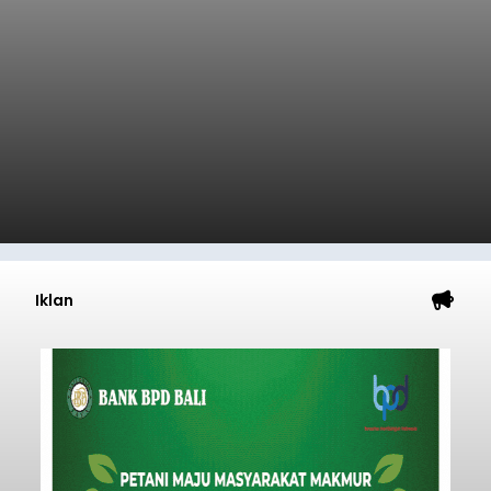
Iklan