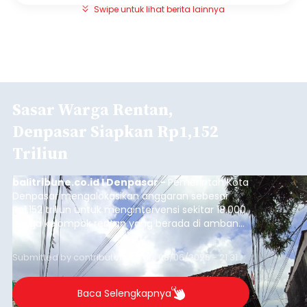
Swipe untuk lihat berita lainnya
Sasar Warga Rentan,
Denpasar Siapkan Rp1,152
Triliun
balitribune.co.id I Denpasar -
Pemerintah Kota
Denpasar mengalokasikan anggaran sebesar
Rp1,152 triliun untuk mengintervensi sekitar 18.000
warga kelompok rentan yang berada di ambang
garis kemiskinan. Langkah strategis ini diambil
guna menjaga masyarakat yang berada pada
Submitted by
contributor
on
Thu, 08/06/2026 - 21:31
kelompok desil 5 dan 6 tersebut agar tidak
merosot ke kategori miskin.
Baca Selengkapnya