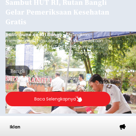
Sambut HUT RI, Rutan Bangli
Gelar Pemeriksaan Kesehatan
Gratis
balitribune.co.id I Bangli -
Serangkian
memperingati hari ulang tahun Kemerdekaan
Republik Indonesia ( HUT RI) ke-81, Rumah
Tahanan Negara Kelas II B Bangli menggelar
kegiatan pemeriksaan kesehatan gratis, Rabu
(6/8/2026).
Bangli
Submitted by
contributor
on
Thu, 08/06/2026 - 20:56
Baca Selengkapnya
Iklan