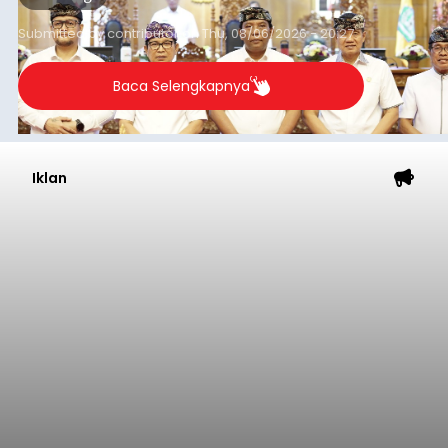
Submitted by
contributor
on
Thu, 08/06/2026 - 20:27
Baca Selengkapnya
Iklan