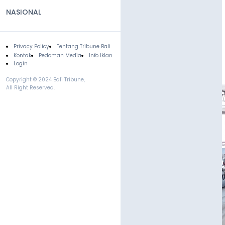
NASIONAL
Privacy Policy
Tentang Tribune Bali
Footer
Kontak
Pedoman Media
Info Iklan
Login
Copyright © 2024 Bali Tribune,
All Right Reserved.