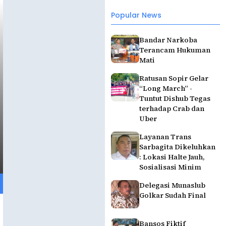
Popular News
Bandar Narkoba
Terancam Hukuman
Mati
Ratusan Sopir Gelar
“Long March” -
Tuntut Dishub Tegas
terhadap Crab dan
Uber
Layanan Trans
Sarbagita Dikeluhkan
: Lokasi Halte Jauh,
Sosialisasi Minim
Delegasi Munaslub
Golkar Sudah Final
Bansos Fiktif