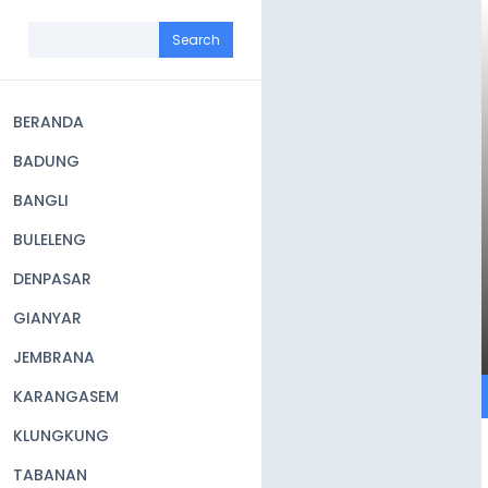
Skip
to
Search
main
content
BERANDA
Main
BADUNG
navigation
BANGLI
BULELENG
DENPASAR
GIANYAR
JEMBRANA
KARANGASEM
KLUNGKUNG
TABANAN