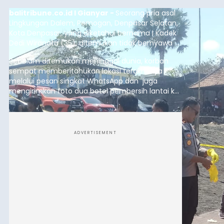
balitribune.co.id I Gianyar -
Seorang pria asal
Lingkungan Dalem, Pemogan, Denpasar Selatan,
Kota Denpasar, yang diketahui bernama I Kadek
Dedi Wiranata (35), ditemukan tidak bernyawa di
pesisir Pantai Purnama, Sukawati.
Sebelum ditemukan meninggal dunia, korban
sempat memberitahukan lokasi terakhirnya
melalui pesan singkat WhatsApp dan juga
mengirimkan foto dua botol pembersih lantai ke
istrinya.
ADVERTISEMENT