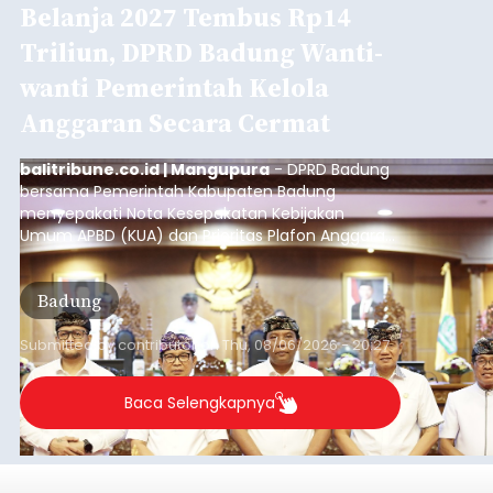
Belanja 2027 Tembus Rp14
Triliun, DPRD Badung Wanti-
wanti Pemerintah Kelola
Anggaran Secara Cermat
balitribune.co.id | Mangupura
- DPRD Badung
bersama Pemerintah Kabupaten Badung
menyepakati Nota Kesepakatan Kebijakan
Umum APBD (KUA) dan Prioritas Plafon Anggaran
Sementara (PPAS) Tahun Anggaran 2027 dalam
rapat paripurna yang digelar di Gedung DPRD
Badung
Badung, Kamis (6/8/2026).
Submitted by
contributor
on
Thu, 08/06/2026 - 20:27
Baca Selengkapnya