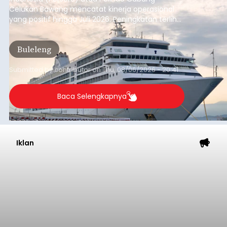
Celukan Bawang mencatat kinerja operasional
yang positif hingga Juli 2026. Peningkatan terlihat
dari arus kapal yang mencapai 1,48 juta Gross
Tonnage (GT), atau tumbuh 12,4 persen
Buleleng
dibandingkan periode yang sama tahun lalu
yang tercatat sebesar 1,32 juta GT.
Submitted by
contributor
on
Thu, 08/06/2026 - 20:41
Baca Selengkapnya
Iklan