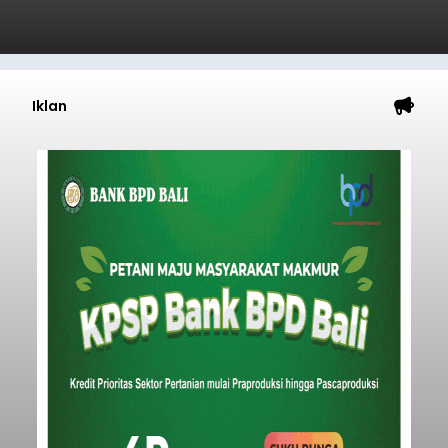
Iklan