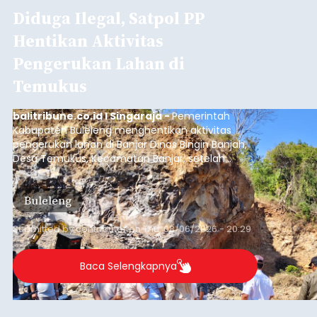
Diduga Ilegal, Satpol PP
Hentikan Aktivitas
Pengerukan Lahan di
Temukus
balitribune.co.id I Singaraja -
Pemerintah
Kabupaten Buleleng menghentikan aktivitas
pengerukan lahan di Banjar Dinas Bingin Banjah,
Desa Temukus, Kecamatan Banjar, setelah
ditemukan indikasi kegiatan pengambilan
material yang tidak sesuai dengan peruntukan
Buleleng
kawasan.
Submitted by
contributor
on
Thu, 08/06/2026 - 20:29
Baca Selengkapnya