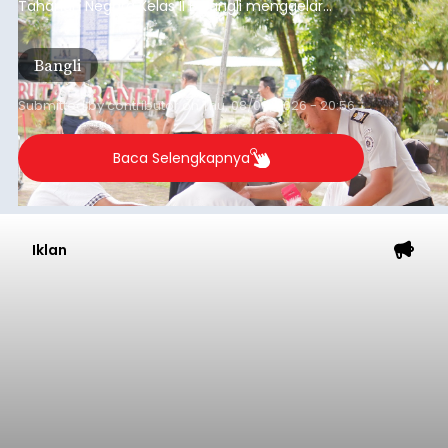
Tahanan Negara Kelas II B Bangli menggelar
kegiatan pemeriksaan kesehatan gratis, Rabu
(6/8/2026).
Bangli
Submitted by
contributor
on
Thu, 08/06/2026 - 20:56
Baca Selengkapnya
Iklan