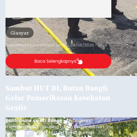
Gianyar
Submitted by
contributor
on
Thu, 08/06/2026 - 21:06
Baca Selengkapnya
Sambut HUT RI, Rutan Bangli
Gelar Pemeriksaan Kesehatan
Gratis
balitribune.co.id I Bangli -
Serangkian
memperingati hari ulang tahun Kemerdekaan
Republik Indonesia ( HUT RI) ke-81, Rumah