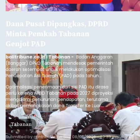
Dana Pusat Dipangkas, DPRD
Minta Pemkab Tabanan
Genjot PAD
balitribune.co.id I Tabanan -
Badan Anggaran
(Banggar) DPRD Tabanan mendesak pemerintah
daerah setempat untuk melakukan optimalisasi
Pendapatan Asli Daerah (PAD) pada tahun
anggaran 2027.
Optimalisasi penerimaan dari sisi PAD itu dirasa
perlu karena APBD Tabanan pada 2027 diproyeksi
mengalami penurunan pendapatan, terutama
akibat pemangkasan dana Transfer Ke Luar
Daerah (TKD) dari pemerintah pusat.
Tabanan
Submitted by
contributor
on
Thu, 08/06/2026 - 20:33