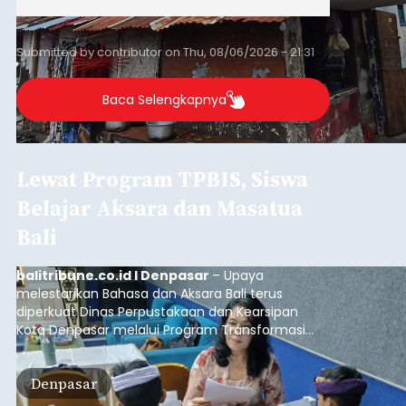
Submitted by
contributor
on
Thu, 08/06/2026 - 21:31
Baca Selengkapnya
Lewat Program TPBIS, Siswa
Belajar Aksara dan Masatua
Bali
balitribune.co.id I Denpasar
– Upaya
melestarikan Bahasa dan Aksara Bali terus
diperkuat Dinas Perpustakaan dan Kearsipan
Kota Denpasar melalui Program Transformasi
Perpustakaan Berbasis Inklusi Sosial (TPBIS).
Tahun ini, sebanyak 63 siswa kelas IV dan V SD
Denpasar
Negeri 17 Dangin Puri mendapat pelatihan
menulis Aksara Bali serta Masatua atau