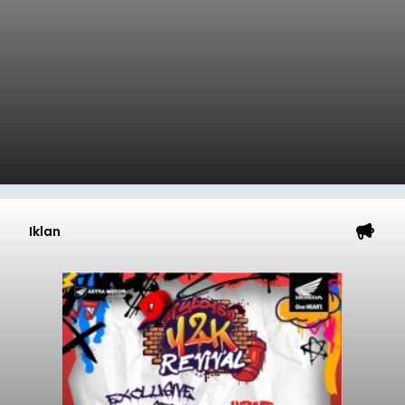
Iklan