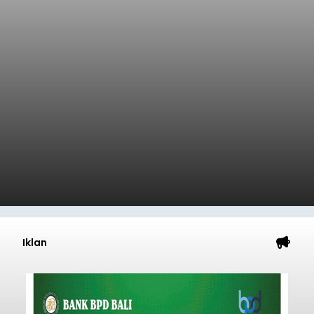
Iklan