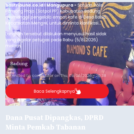
Iklan
Diduga Ilegal, Satpol PP
Hentikan Aktivitas
Pengerukan Lahan di
Temukus
balitribune.co.id I Singaraja -
Pemerintah
Kabupaten Buleleng menghentikan aktivitas
pengerukan lahan di Banjar Dinas Bingin Banjah,
Desa Temukus, Kecamatan Banjar, setelah
ditemukan indikasi kegiatan pengambilan
material yang tidak sesuai dengan peruntukan
Buleleng
kawasan.
Submitted by
contributor
on
Thu, 08/06/2026 - 20:29