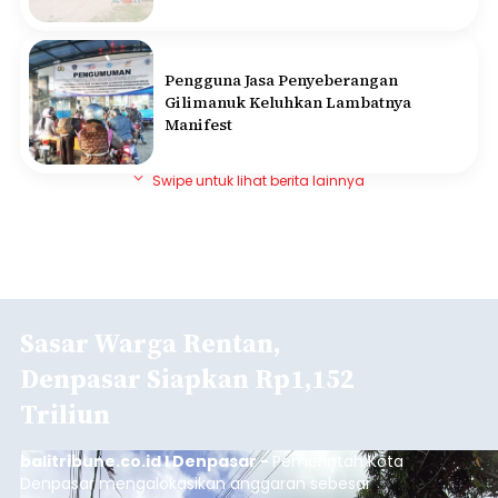
Pengguna Jasa Penyeberangan
Gilimanuk Keluhkan Lambatnya
Manifest
Swipe untuk lihat berita lainnya
Sasar Warga Rentan,
Denpasar Siapkan Rp1,152
Triliun
balitribune.co.id I Denpasar -
Pemerintah Kota
Denpasar mengalokasikan anggaran sebesar