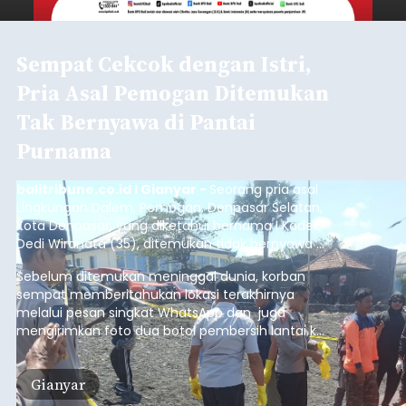
Sambut HUT RI, Rutan Bangli
Gelar Pemeriksaan Kesehatan
Gratis
balitribune.co.id I Bangli -
Serangkian
memperingati hari ulang tahun Kemerdekaan
Republik Indonesia ( HUT RI) ke-81, Rumah
Tahanan Negara Kelas II B Bangli menggelar
kegiatan pemeriksaan kesehatan gratis, Rabu
(6/8/2026).
Bangli
Submitted by
contributor
on
Thu, 08/06/2026 - 20:56
Baca Selengkapnya
Iklan