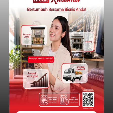
Purnama
balitribune.co.id I Gianyar -
Seorang pria asal
Lingkungan Dalem, Pemogan, Denpasar Selatan,
Kota Denpasar, yang diketahui bernama I Kadek
Dedi Wiranata (35), ditemukan tidak bernyawa di
pesisir Pantai Purnama, Sukawati.
Sebelum ditemukan meninggal dunia, korban
sempat memberitahukan lokasi terakhirnya
melalui pesan singkat WhatsApp dan juga
mengirimkan foto dua botol pembersih lantai ke
istrinya.
Gianyar
Submitted by
contributor
on
Thu, 08/06/2026 - 21:06
Baca Selengkapnya