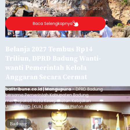
berhasil meringkus seorang pria berinisial MMT
(28) yang diduga kuat sebagai pengedar
narkotika jenis sabu. Penangkapan ini dilakukan di
dua lokasi berbeda di wilayah Denpasar dan
Denpasar
Badung pada Selasa (4/8/2026) malam.
Submitted by
contributor
on
Thu, 08/06/2026 - 20:19
Baca Selengkapnya
Iklan