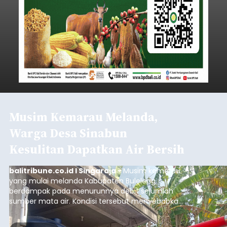
Iklan
Klarifikasi Perizinan, 4 Kafe
di Desa Baha Dipanggil Satpol
PP Badung
balitribune.co.id I Mangupura -
Satuan Polisi
Pamong Praja (Satpol PP) Kabupaten Badung