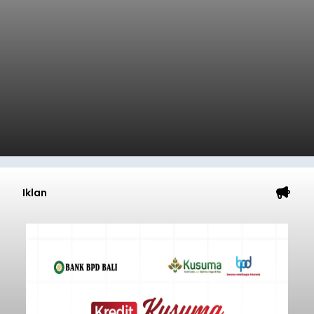
Iklan
Sempat Cekcok dengan Istri,
Pria Asal Pemogan Ditemukan
Tak Bernyawa di Pantai