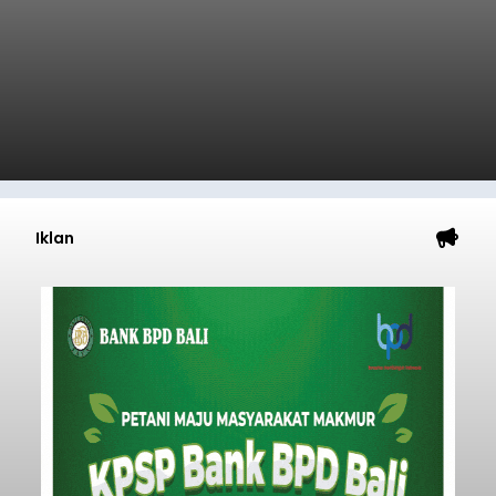
Buleleng.
Baca Selengkapnya
Kunjungan Kapal Pesiar di
Pelabuhan Celukan Bawang
Tumbuh 25 Persen
balitribune.coo.id I Singaraja -
PT Pelabuhan
Indonesia (Persero) atau Pelindo Cabang
Celukan Bawang mencatat kinerja operasional
yang positif hingga Juli 2026. Peningkatan terlihat
dari arus kapal yang mencapai 1,48 juta Gross
Tonnage (GT), atau tumbuh 12,4 persen
Buleleng
dibandingkan periode yang sama tahun lalu
yang tercatat sebesar 1,32 juta GT.
Submitted by
contributor
on
Thu, 08/06/2026 - 20:41