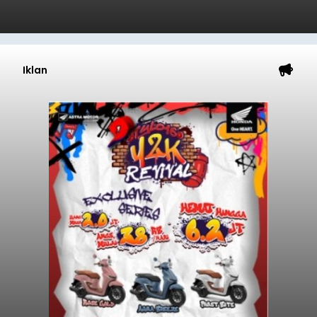
Iklan
Penyisiran Nelayan Hilang di
Jembrana Masih Misterius:
Jangkau Perairan Perancak
balitribune.co.id I Negara -
Tim SAR Gabungan