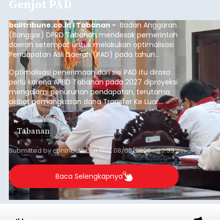
Baca Selengkapnya
Belanja 2027 Tembus Rp14
Triliun, DPRD Badung Wanti-
wanti Pemerintah Kelola
Anggaran Secara Cermat
balitribune.co.id | Mangupura
- DPRD Badung
bersama Pemerintah Kabupaten Badung
menyepakati Nota Kesepakatan Kebijakan
Umum APBD (KUA) dan Prioritas Plafon Anggaran
Sementara (PPAS) Tahun Anggaran 2027 dalam
rapat paripurna yang digelar di Gedung DPRD
Badung
Badung, Kamis (6/8/2026).
Submitted by
contributor
on
Thu, 08/06/2026 - 20:27