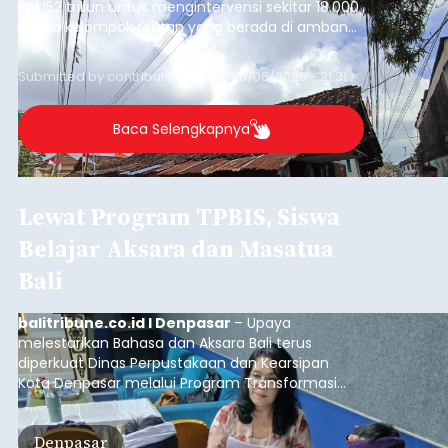
Rp1,152 triliun untuk mengintervensi sekitar 18.000
warga kelompok rentan yang berada di ambang
garis kemiskinan. Langkah strategis ini diambil
guna menjaga masyarakat yang berada pada
Submitted by
contributor
on
Thu, 08/06/2026 - 21:31
kelompok desil 5 dan 6 tersebut agar tidak
merosot ke kategori miskin.
Baca Selengkapnya
Lewat Program TPBIS, Siswa
Belajar Aksara dan Masatua
Bali
balitribune.co.id I Denpasar
– Upaya
melestarikan Bahasa dan Aksara Bali terus
diperkuat Dinas Perpustakaan dan Kearsipan
Kota Denpasar melalui Program Transformasi
Perpustakaan Berbasis Inklusi Sosial (TPBIS).
Tahun ini, sebanyak 63 siswa kelas IV dan V SD
Denpasar
Negeri 17 Dangin Puri mendapat pelatihan