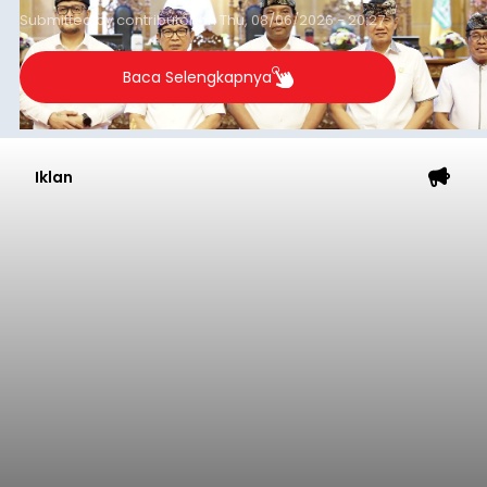
Iklan