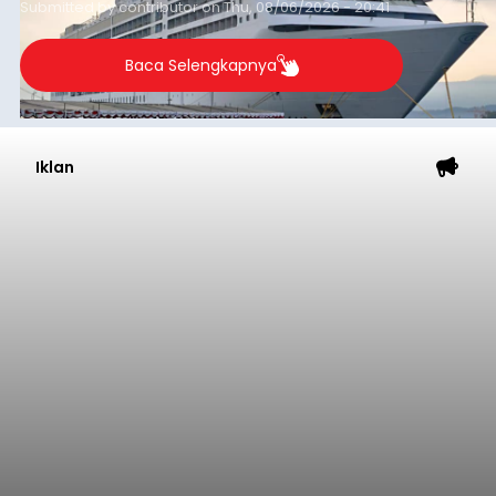
(Banggar) DPRD Tabanan mendesak pemerintah
daerah setempat untuk melakukan optimalisasi
Pendapatan Asli Daerah (PAD) pada tahun
anggaran 2027.
Optimalisasi penerimaan dari sisi PAD itu dirasa
perlu karena APBD Tabanan pada 2027 diproyeksi
mengalami penurunan pendapatan, terutama
akibat pemangkasan dana Transfer Ke Luar
Daerah (TKD) dari pemerintah pusat.
Tabanan
Submitted by
contributor
on
Thu, 08/06/2026 - 20:33
Baca Selengkapnya
Iklan