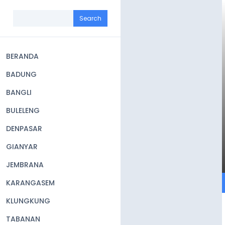
Skip
to
Search
main
content
BERANDA
Main
BADUNG
navigation
BANGLI
BULELENG
DENPASAR
GIANYAR
JEMBRANA
KARANGASEM
KLUNGKUNG
TABANAN