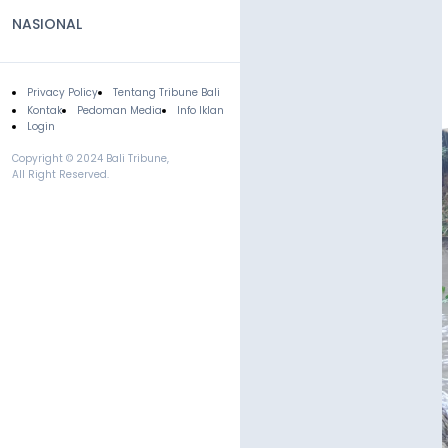
NASIONAL
Privacy Policy
Tentang Tribune Bali
Footer
Kontak
Pedoman Media
Info Iklan
Login
Copyright © 2024 Bali Tribune,
All Right Reserved.