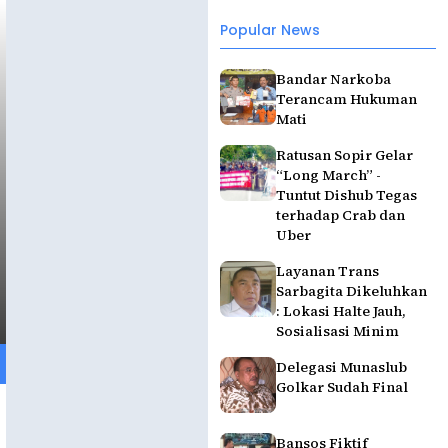
Popular News
Bandar Narkoba
Terancam Hukuman
Mati
Ratusan Sopir Gelar
“Long March” -
Tuntut Dishub Tegas
terhadap Crab dan
Uber
Layanan Trans
Sarbagita Dikeluhkan
: Lokasi Halte Jauh,
Sosialisasi Minim
Delegasi Munaslub
Golkar Sudah Final
Bansos Fiktif