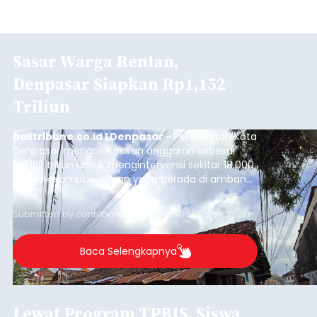
Sasar Warga Rentan,
Denpasar Siapkan Rp1,152
Triliun
balitribune.co.id I Denpasar -
Pemerintah Kota
Denpasar mengalokasikan anggaran sebesar
Rp1,152 triliun untuk mengintervensi sekitar 18.000
warga kelompok rentan yang berada di ambang
garis kemiskinan. Langkah strategis ini diambil
guna menjaga masyarakat yang berada pada
Submitted by
contributor
on
Thu, 08/06/2026 - 21:31
kelompok desil 5 dan 6 tersebut agar tidak
merosot ke kategori miskin.
Baca Selengkapnya
Lewat Program TPBIS, Siswa