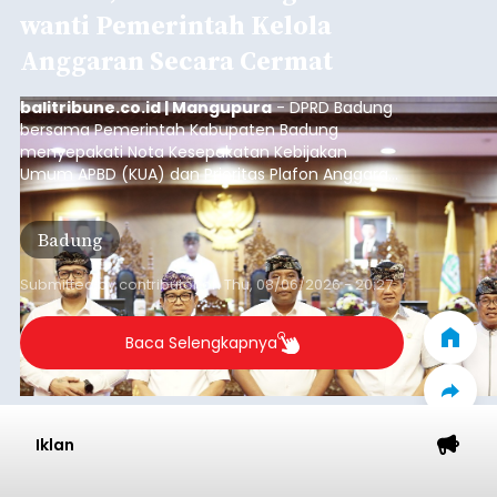
Diduga Ilegal, Satpol PP
Hentikan Aktivitas
Pengerukan Lahan di
Temukus
balitribune.co.id I Singaraja -
Pemerintah
Kabupaten Buleleng menghentikan aktivitas
pengerukan lahan di Banjar Dinas Bingin Banjah,
Desa Temukus, Kecamatan Banjar, setelah
ditemukan indikasi kegiatan pengambilan
material yang tidak sesuai dengan peruntukan
Buleleng
kawasan.
Submitted by
contributor
on
Thu, 08/06/2026 - 20:29