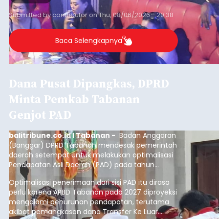
Submitted by
contributor
on
Thu, 08/06/2026 - 20:38
Baca Selengkapnya
Dana Pusat Dipangkas, DPRD
Minta Pemkab Tabanan
Genjot PAD
balitribune.co.id I Tabanan -
Badan Anggaran
(Banggar) DPRD Tabanan mendesak pemerintah
daerah setempat untuk melakukan optimalisasi
Pendapatan Asli Daerah (PAD) pada tahun
anggaran 2027.
Optimalisasi penerimaan dari sisi PAD itu dirasa
perlu karena APBD Tabanan pada 2027 diproyeksi
mengalami penurunan pendapatan, terutama
akibat pemangkasan dana Transfer Ke Luar