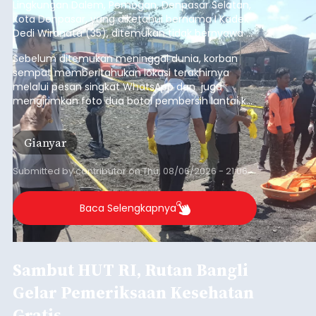
Lingkungan Dalem, Pemogan, Denpasar Selatan,
Kota Denpasar, yang diketahui bernama I Kadek
Dedi Wiranata (35), ditemukan tidak bernyawa di
pesisir Pantai Purnama, Sukawati.
Sebelum ditemukan meninggal dunia, korban
sempat memberitahukan lokasi terakhirnya
melalui pesan singkat WhatsApp dan juga
mengirimkan foto dua botol pembersih lantai ke
istrinya.
Gianyar
Submitted by
contributor
on
Thu, 08/06/2026 - 21:06
Baca Selengkapnya
Sambut HUT RI, Rutan Bangli
Gelar Pemeriksaan Kesehatan
Gratis