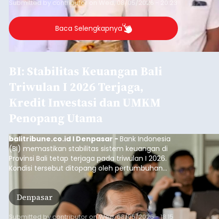
Submitted by
contributor
on
Wed, 08/05/2026 - 20:23
Baca Selengkapnya
BI: Stabilitas Keuangan Bali
Triwulan I 2026 Terjaga,
Kredit Investasi dan UMKM
Penopang Utama
balitribune.co.id I Denpasar -
Bank Indonesia
(BI) memastikan stabilitas sistem keuangan di
Provinsi Bali tetap terjaga pada triwulan I 2026.
Kondisi tersebut ditopang oleh pertumbuhan
penyaluran kredit yang masih positif, terutama
pada sektor-sektor utama penggerak ekonomi
Denpasar
daerah, dengan risiko kredit yang tetap
terkendali.
Submitted by
contributor
on
Wed, 08/05/2026 - 18:15