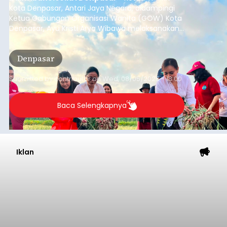
Kota Denpasar, Antari Jaya Negara, didampingi
Ketua Gabungan Organisasi Wanita (GOW) Kota
Denpasar, Ayu Kristi Arya Wibawa melaksanakan
panen bawang merah dan jagung manis
bersama anak-anak Pendidikan Anak Usia Dini
Denpasar
(PAUD) di Subak Intaran Barat, Rabu (5/8/2026).
Submitted by
contributor
on
Wed, 08/05/2026 - 18:00
Baca Selengkapnya
Iklan