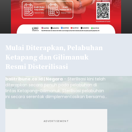
Mulai Diterapkan, Pelabuhan
Ketapang dan Gilimanuk
Resmi Disterilisasi
balitribune.co.id | Negara
- Sterilisasi kini telah
diterapkan secara penuh pada pelabuhan di
lintas Ketapang-Gilimanuk. Sterilisasi pelabuhan
ini secara serentak diimplementasikan bersama
empat pelabuhan utama lainnya, yakni
Pelabuhan Merak, Bakauheni, Kayangan, dan
Lembar pada Rabu (5/8/2026).
ADVERTISEMENT