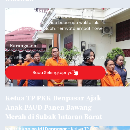
balitribune.co.id I Amlapura -
Lumpuhnya
jaringan internet di wilayah Kota Amlapura
selama berhari-hari pada beberapa waktu lalu
akhirnya terjawab sudah. Ternyata empat Tower
BTS Seluler yang berada di lokasi berbeda di
wilayah Karangasem telah dibobol maling,
Karangasem
dimana bagian modul penguat signal yang
berada di Tower BTS Seluler itu hilang dicuri.
Submitted by
contributor
on
Wed, 08/05/2026 - 18:03
Baca Selengkapnya
Ketua TP PKK Denpasar Ajak
Anak PAUD Panen Bawang
Merah di Subak Intaran Barat
balitribune.co.id I Denpasar -
Ketua TP PKK