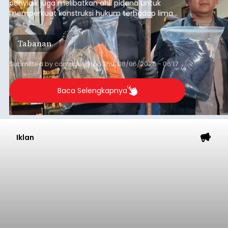
penyidik juga melibatkan ahli pidana untuk
memperkuat konstruksi hukum terhadap lima
orang tersangka yang saat ini ditahan.
Tabanan
Submitted by
contributor
on
Thu, 08/06/2026 - 06:17
Baca Selengkapnya
Iklan