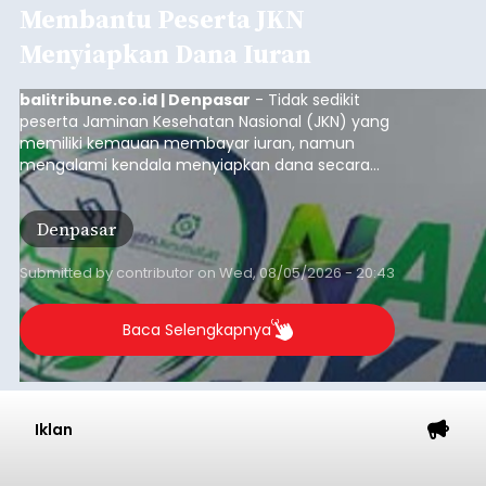
Membantu Peserta JKN
Menyiapkan Dana Iuran
balitribune.co.id | Denpasar
- Tidak sedikit
peserta Jaminan Kesehatan Nasional (JKN) yang
memiliki kemauan membayar iuran, namun
mengalami kendala menyiapkan dana secara
penuh saat jatuh tempo pembayaran iuran.
Kondisi ini terutama dialami oleh peserta
Denpasar
segmen Pekerja Bukan Penerima Upah (PBPU)
yang memiliki penghasilan tidak tetap.
Submitted by
contributor
on
Wed, 08/05/2026 - 20:43
Baca Selengkapnya
Iklan