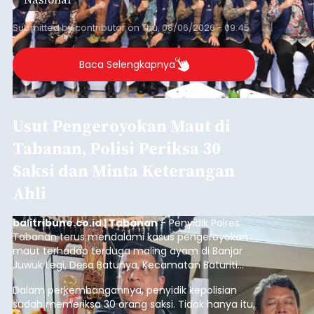
Submitted by
contributor
on
Thu, 08/06/2026 - 09:45
Baca Selengkapnya
Usut Pengeroyokan Maut di
Tabanan, Polisi Periksa 30
Saksi dan Minta Keterangan
Ahli
balitribune.co.id | Tabanan
- Penyidik Polres
Tabanan terus mendalami kasus pengeroyokan
maut terhadap terduga maling ayam di Banjar
Juwuk Legi, Desa Batunya, Kecamatan Baturiti
yang terjadi beberapa waktu lalu.
Dalam perkembangannya, penyidik kepolisian
sudah memeriksa 30 orang saksi. Tidak hanya itu,