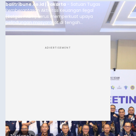
balitribune.co.id | Jakarta
- Satuan Tugas
Pemberantasan Aktivitas Keuangan Ilegal
(Satgas PASTI) terus memperkuat upaya
pelindungan masyarakat di tengah
meningkatnya ancaman penipuan digital yang
semakin kompleks.
ADVERTISEMENT
Nasional