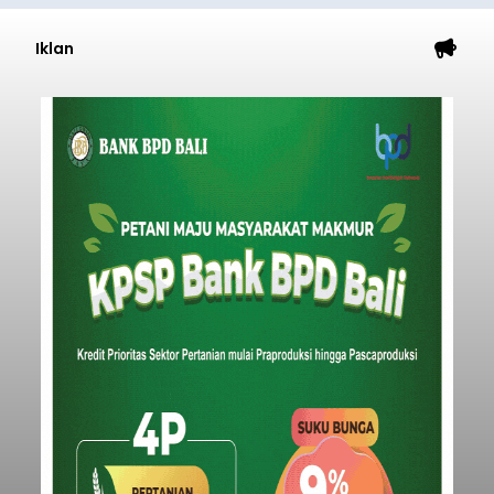
Iklan