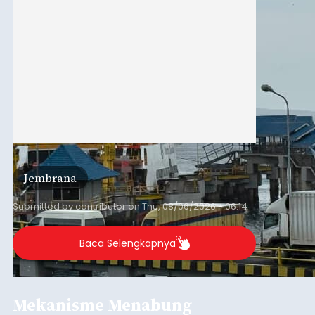
Jembrana
Submitted by
contributor
on
Thu, 08/06/2026 - 06:14
Baca Selengkapnya
Mekanisme Menabung