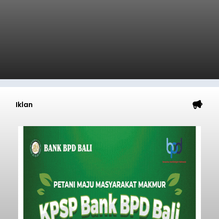
Iklan