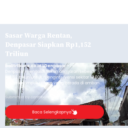
Sasar Warga Rentan,
Denpasar Siapkan Rp1,152
Triliun
balitribune.co.id I Denpasar -
Pemerintah Kota
Denpasar mengalokasikan anggaran sebesar
Rp1,152 triliun untuk mengintervensi sekitar 18.000
warga kelompok rentan yang berada di ambang
garis kemiskinan. Langkah strategis ini diambil
guna menjaga masyarakat yang berada pada
Submitted by
contributor
on
Thu, 08/06/2026 - 21:31
kelompok desil 5 dan 6 tersebut agar tidak
merosot ke kategori miskin.
Baca Selengkapnya