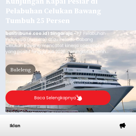
Kunjungan Kapal Pesiar di
Pelabuhan Celukan Bawang
Tumbuh 25 Persen
balitribune.coo.id I Singaraja -
PT Pelabuhan
Indonesia (Persero) atau Pelindo Cabang
Celukan Bawang mencatat kinerja operasional
yang positif hingga Juli 2026. Peningkatan terlihat
dari arus kapal yang mencapai 1,48 juta Gross
Tonnage (GT), atau tumbuh 12,4 persen
Buleleng
dibandingkan periode yang sama tahun lalu
yang tercatat sebesar 1,32 juta GT.
Submitted by
contributor
on
Thu, 08/06/2026 - 20:41
Baca Selengkapnya
Iklan