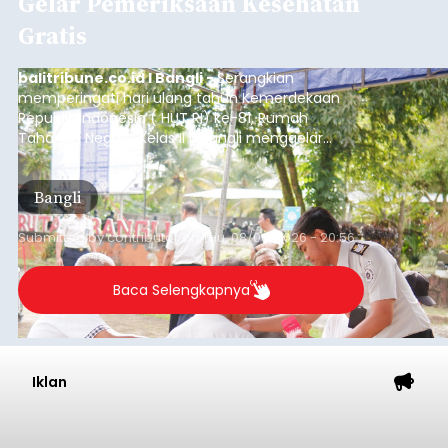
Gelar Pemeriksaan Kesehatan
Gratis
balitribune.co.id I Bangli -
Serangkian
memperingati hari ulang tahun Kemerdekaan
Republik Indonesia ( HUT RI) ke-81, Rumah
Tahanan Negara Kelas II B Bangli menggelar
kegiatan pemeriksaan kesehatan gratis, Rabu
(6/8/2026).
Bangli
Submitted by
contributor
on
Thu, 08/06/2026 - 20:56
Baca Selengkapnya
Iklan