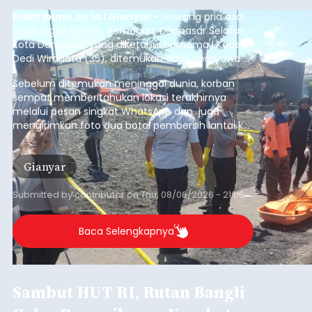
balitribune.co.id I Gianyar -
Seorang pria asal
Lingkungan Dalem, Pemogan, Denpasar Selatan,
Kota Denpasar, yang diketahui bernama I Kadek
Dedi Wiranata (35), ditemukan tidak bernyawa di
pesisir Pantai Purnama, Sukawati.
Sebelum ditemukan meninggal dunia, korban
sempat memberitahukan lokasi terakhirnya
melalui pesan singkat WhatsApp dan juga
mengirimkan foto dua botol pembersih lantai ke
istrinya.
Gianyar
Submitted by
contributor
on
Thu, 08/06/2026 - 21:06
Baca Selengkapnya
Sambut HUT RI, Rutan Bangli