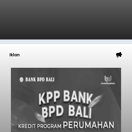
Iklan