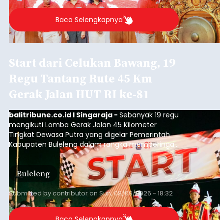
Baca Selengkapnya
Start dari Celukan Bawang, 19
Regu Tantang Rute 45 Km
Gerak Jalan HUT RI ke-81
balitribune.co.id I Singaraja -
Sebanyak 19 regu
mengikuti Lomba Gerak Jalan 45 Kilometer
Tingkat Dewasa Putra yang digelar Pemerintah
Kabupaten Buleleng dalam rangka memperingati
HUT ke-81 Kemerdekaan Republik Indonesia.
Lomba resmi dimulai dari Lapangan Sepak Bola
Buleleng
Desa Celukan Bawang, Sabtu (8/8/2026) malam.
Submitted by
contributor
on
Sun, 08/09/2026 - 18:32
Baca Selengkapnya