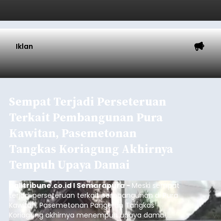
Rusak
balitribune.co.id I Singaraja -
Blusukan Bupati
Buleleng Nyoman Sutjidra bersama Wakil Bupati
Gede Supriatna ke empat desa di Kecamatan
Gerokgak, Sabtu (8/8/2026), membuka sejumlah
persoalan yang masih dihadapi masyarakat. Dari
jalan desa yang rusak hingga potensi pertanian
Buleleng
yang belum optimal, semuanya menjadi
perhatian pemerintah daerah.
Submitted by
contributor
on
Sun, 08/09/2026 - 18:16
Baca Selengkapnya
Iklan