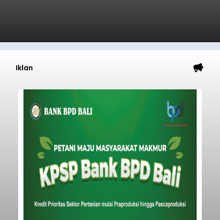
Suspek Rabies, Bocah 7 Tahun
Takut Terhadap Air dan Terus
Keluarkan Air Liur
balitribune.co.id I Singaraja
- Kasus suspek
rabies kembali terjadi di Kabupaten Buleleng.
Seorang bocah laki-laki berusia 7 tahun asal
Banjar Kajanan, Desa Bubunan, Kecamatan
Seririt, dilaporkan mengalami gejala khas rabies
setelah sebelumnya digigit anjing pada awal Juni
Buleleng
2026.
Submitted by
contributor
on
Sun, 08/09/2026 - 17:24