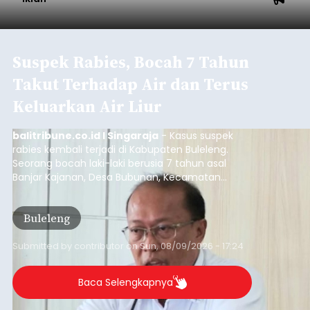
realisasi pendapatan daerah telah mencapai
Rp4,1 triliun atau rata-rata sekitar Rp730 miliar
per bulan, meningkat signifikan dibandingkan
Badung
rata-rata penerimaan sebelumnya yang berkisar
Rp350 miliar hingga Rp400 miliar per bulan.
Submitted by
contributor
on
Sun, 08/09/2026 - 17:37
Baca Selengkapnya
Iklan