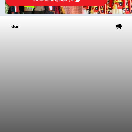
Iklan