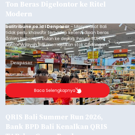
Ton Beras Digelontor ke Ritel
Modern
balitribune.co.id I Denpasar
- Masyarakat Bali
tidak perlu khawatir terhadap ketersediaan beras
dalam beberapa bulan ke depan. Perum BULOG
Kantor Wilayah Bali memastikan stok Cadangan
Beras Pemerintah (CBP) masih dalam kondisi
aman, bahkan diproyeksikan mampu memenuhi
Denpasar
kebutuhan masyarakat hingga sekitar 10 bulan.
Submitted by
contributor
on
Sun, 08/09/2026 - 18:27
Baca Selengkapnya
QRIS Bali Summer Run 2026,
Bank BPD Bali Kenalkan QRIS