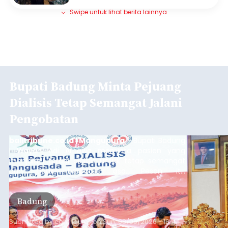
Swipe untuk lihat berita lainnya
Bupati Badung Minta Pejuang
Dialisis Tetap Semangat Jalani
Pengobatan
balitribune.co.id | Mangupura
- Bupati Badung
I Wayan Adi Arnawa meminta pasien yang
menjalani terapi dialisis untuk tetap semangat
dan tidak berputus asa. Pesan itu
disampaikannya saat menghadiri Sarasehan
Pejuang Dialisis yang digelar RSD Mangusada di
Badung
Ruang Kertha Gosana, Puspem Badung, Minggu
(9/8/2026).
Submitted by
contributor
on
Sun, 08/09/2026 - 18:44