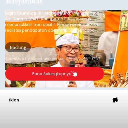
Sempat Terjadi Perseteruan
Terkait Pembangunan Pura
Kawitan, Pasemetonan
Tangkas Koriagung Akhirnya
Tempuh Upaya Damai
balitribune.co.id I Semarapura -
Meski sempat
terjadi perseteruan terkait pembangunan di Pura
Kawitan, Pasemetonan Pangeran Tangkas
Koriagung akhirnya menempuh upaya damai,
pada Minggu (9/8/2026).
Upaya damai ditempuh setelah mediasi yang
alot sejak pukul 09.00 Wita hingga pukul 12.45
Wita di wantilan utama Pura Pasemetonan
Tangkas Koriagung,yang dilakukan para sesepuh