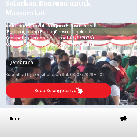
Salurkan Bantuan untuk
Masyarakat
balitribune.co.id | Negara
- Pasar Rakyat
“Berbelanja dan Berbagi” resmi digelar di
Kabupaten Jembrana, Jumat (7/8/2026).
Kegiatan yang digelar Gedung Kesenian Ir.
Soekarno ini memadukan pemberdayaan
ekonomi masyarakat dengan aksi sosial tersebut
Jembrana
mendapat antusiasme tinggi dan mencatat nilai
transaksi mencapai Rp672.733.200.
Submitted by
contributor
on
Sat, 08/08/2026 - 20:11
Baca Selengkapnya
Iklan