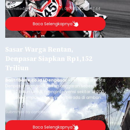
Submitted by
contributor
on
Fri, 08/07/2026 - 07:44
Baca Selengkapnya
Sasar Warga Rentan,
Denpasar Siapkan Rp1,152
Triliun
balitribune.co.id I Denpasar -
Pemerintah Kota
Denpasar mengalokasikan anggaran sebesar
Rp1,152 triliun untuk mengintervensi sekitar 18.000
warga kelompok rentan yang berada di ambang
garis kemiskinan. Langkah strategis ini diambil
guna menjaga masyarakat yang berada pada
Submitted by
contributor
on
Thu, 08/06/2026 - 21:31
kelompok desil 5 dan 6 tersebut agar tidak
merosot ke kategori miskin.
Baca Selengkapnya