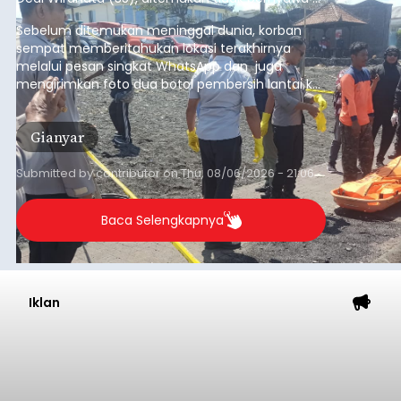
pesisir Pantai Purnama, Sukawati.
Sebelum ditemukan meninggal dunia, korban
sempat memberitahukan lokasi terakhirnya
melalui pesan singkat WhatsApp dan juga
mengirimkan foto dua botol pembersih lantai ke
istrinya.
Gianyar
Submitted by
contributor
on
Thu, 08/06/2026 - 21:06
Baca Selengkapnya
Iklan