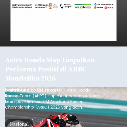
Astra Honda Siap Lanjutkan
Performa Positif di ARRC
Mandalika 2026
balitribune.co.id | Jakarta
– Astra Honda
Racing Team (AHRT) siap menghadapi putaran
keempat Idemitsu FIM Asia Road Racing
Championship (ARRC) 2026 yang akan
berlangsung di Pertamina Mandalika
International Circuit, Lombok, Nusa Tenggara
Nasional
Barat, pada 7–9 Agustus 2026.