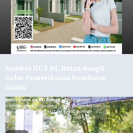
Sambut HUT RI, Rutan Bangli
Gelar Pemeriksaan Kesehatan
Gratis
balitribune.co.id I Bangli -
Serangkian
memperingati hari ulang tahun Kemerdekaan
Republik Indonesia ( HUT RI) ke-81, Rumah
Tahanan Negara Kelas II B Bangli menggelar
kegiatan pemeriksaan kesehatan gratis, Rabu
(6/8/2026).