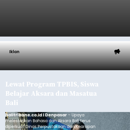
Iklan
Lewat Program TPBIS, Siswa
Belajar Aksara dan Masatua
Bali
balitribune.co.id I Denpasar
– Upaya
melestarikan Bahasa dan Aksara Bali terus
diperkuat Dinas Perpustakaan dan Kearsipan