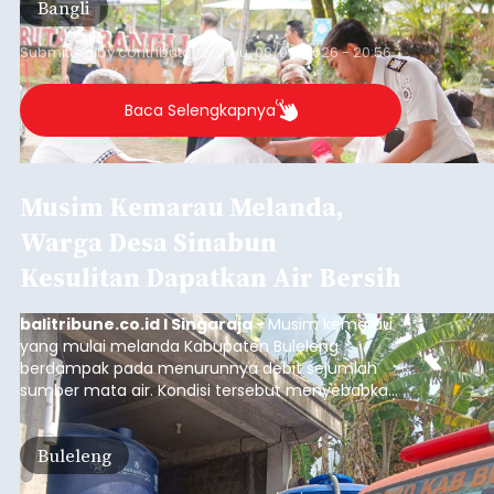
Bangli
Submitted by
contributor
on
Thu, 08/06/2026 - 20:56
Baca Selengkapnya
Musim Kemarau Melanda,
Warga Desa Sinabun
Kesulitan Dapatkan Air Bersih
balitribune.co.id I Singaraja -
Musim kemarau
yang mulai melanda Kabupaten Buleleng
berdampak pada menurunnya debit sejumlah
sumber mata air. Kondisi tersebut menyebabkan
warga di beberapa desa mulai mengalami
kesulitan mendapatkan air bersih, terutama
Buleleng
untuk memenuhi kebutuhan mandi, cuci, dan
kakus (MCK). Seperti yang dialami warga Desa