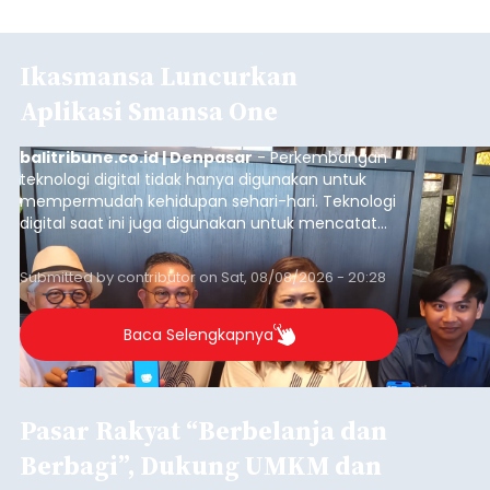
Ikasmansa Luncurkan
Aplikasi Smansa One
balitribune.co.id | Denpasar
- Perkembangan
teknologi digital tidak hanya digunakan untuk
mempermudah kehidupan sehari-hari. Teknologi
digital saat ini juga digunakan untuk mencatat
dan mengelola data base alumni dari suatu
sekolah, salah satunya adalah alumni SMA 1
Submitted by
contributor
on
Sat, 08/08/2026 - 20:28
Denpasar.
Baca Selengkapnya
Pasar Rakyat “Berbelanja dan
Berbagi”, Dukung UMKM dan