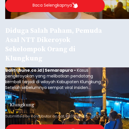
Baca Selengkapnya
Diduga Salah Paham, Pemuda
Asal NTT Dikeroyok
Sekelompok Orang di
Klungkung
balitribune.co.id | Semarapura -
Kasus
pengeroyokan yang melibatkan pendatang
kembali terjadi di wilayah Kabupaten Klungkung.
Setelah sebelumnya sempat viral insiden
keributan di barat Pasar Galiran, peristiwa serupa
kini menimpa seorang pemuda asal Kabupaten
Klungkung
Sumba Barat Daya (SBD), Nusa Tenggara Timur
(NTT).
Submitted by
contributor
on
Sat, 08/08/2026 - 13:07