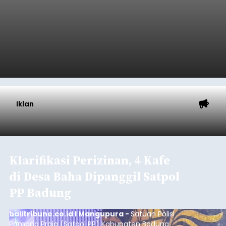
Iklan
Klarifikasi Perizinan, 4 Kafe
di Desa Baha Dipanggil Satpol
PP Badung
balitribune.co.id I Mangupura -
Satuan Polisi
Pamong Praja (Satpol PP) Kabupaten Badung