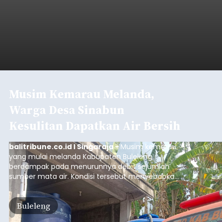
Musim Kemarau Melanda,
Warga Desa Sinabun
Kesulitan Dapatkan Air Bersih
balitribune.co.id I Singaraja -
Musim kemarau
yang mulai melanda Kabupaten Buleleng
berdampak pada menurunnya debit sejumlah
sumber mata air. Kondisi tersebut menyebabkan
warga di beberapa desa mulai mengalami
kesulitan mendapatkan air bersih, terutama
Buleleng
untuk memenuhi kebutuhan mandi, cuci, dan
kakus (MCK). Seperti yang dialami warga Desa