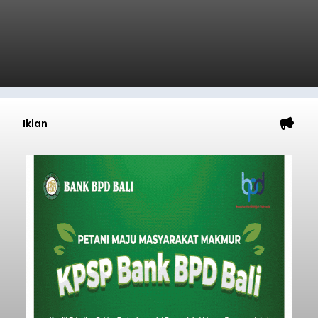
Iklan