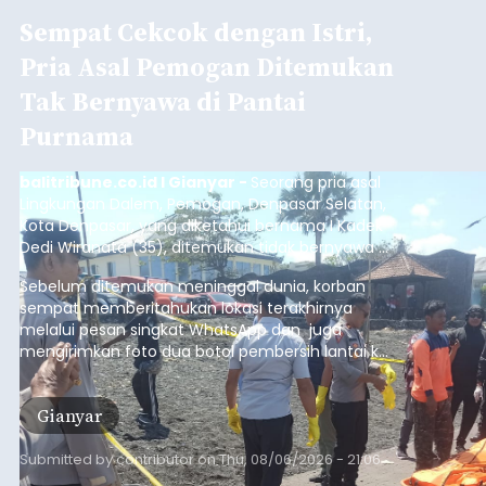
Sempat Cekcok dengan Istri,
Pria Asal Pemogan Ditemukan
Tak Bernyawa di Pantai
Purnama
balitribune.co.id I Gianyar -
Seorang pria asal
Lingkungan Dalem, Pemogan, Denpasar Selatan,
Kota Denpasar, yang diketahui bernama I Kadek
Dedi Wiranata (35), ditemukan tidak bernyawa di
pesisir Pantai Purnama, Sukawati.
Sebelum ditemukan meninggal dunia, korban
sempat memberitahukan lokasi terakhirnya
melalui pesan singkat WhatsApp dan juga
mengirimkan foto dua botol pembersih lantai ke
istrinya.
Gianyar
Submitted by
contributor
on
Thu, 08/06/2026 - 21:06