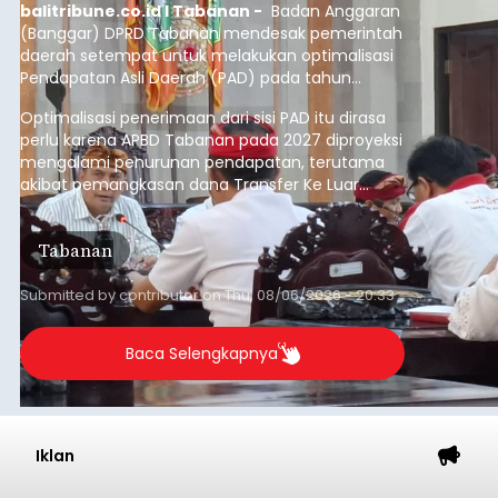
balitribune.co.id I Tabanan -
Badan Anggaran
(Banggar) DPRD Tabanan mendesak pemerintah
daerah setempat untuk melakukan optimalisasi
Pendapatan Asli Daerah (PAD) pada tahun
anggaran 2027.
Optimalisasi penerimaan dari sisi PAD itu dirasa
perlu karena APBD Tabanan pada 2027 diproyeksi
mengalami penurunan pendapatan, terutama
akibat pemangkasan dana Transfer Ke Luar
Daerah (TKD) dari pemerintah pusat.
Tabanan
Submitted by
contributor
on
Thu, 08/06/2026 - 20:33
Baca Selengkapnya
Iklan