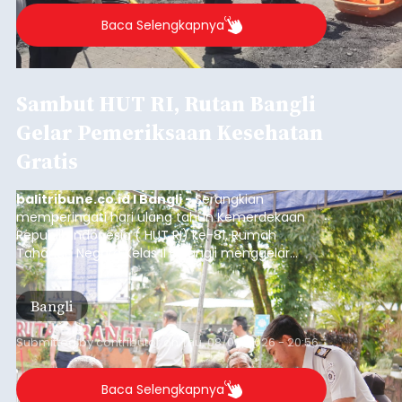
Baca Selengkapnya
Sambut HUT RI, Rutan Bangli
Gelar Pemeriksaan Kesehatan
Gratis
balitribune.co.id I Bangli -
Serangkian
memperingati hari ulang tahun Kemerdekaan
Republik Indonesia ( HUT RI) ke-81, Rumah
Tahanan Negara Kelas II B Bangli menggelar
kegiatan pemeriksaan kesehatan gratis, Rabu
(6/8/2026).
Bangli
Submitted by
contributor
on
Thu, 08/06/2026 - 20:56
Baca Selengkapnya