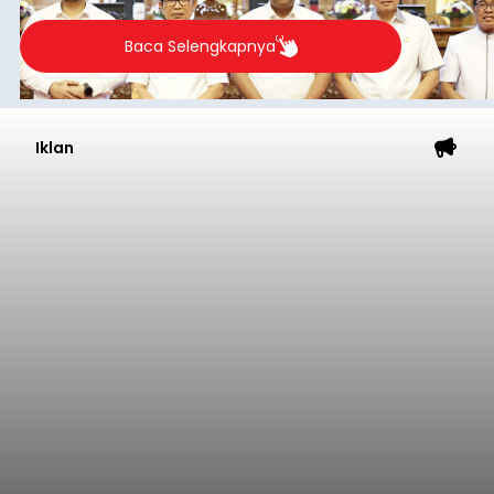
Kabupaten Buleleng menghentikan aktivitas
pengerukan lahan di Banjar Dinas Bingin Banjah,
Desa Temukus, Kecamatan Banjar, setelah
ditemukan indikasi kegiatan pengambilan
material yang tidak sesuai dengan peruntukan
Buleleng
kawasan.
Submitted by
contributor
on
Thu, 08/06/2026 - 20:29
Baca Selengkapnya
Belanja 2027 Tembus Rp14
Triliun, DPRD Badung Wanti-
wanti Pemerintah Kelola
Anggaran Secara Cermat
balitribune.co.id | Mangupura
- DPRD Badung