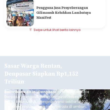
Pengguna Jasa Penyeberangan
Gilimanuk Keluhkan Lambatnya
Manifest
Swipe untuk lihat berita lainnya
Sasar Warga Rentan,
Denpasar Siapkan Rp1,152
Triliun
balitribune.co.id I Denpasar -
Pemerintah Kota
Denpasar mengalokasikan anggaran sebesar
Rp1,152 triliun untuk mengintervensi sekitar 18.000
warga kelompok rentan yang berada di ambang