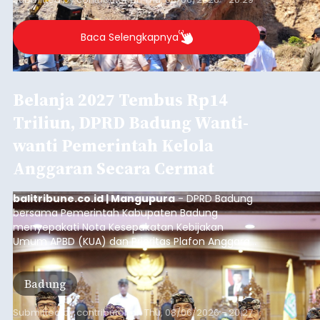
Diduga Ilegal, Satpol PP
Hentikan Aktivitas
Pengerukan Lahan di
Temukus
balitribune.co.id I Singaraja -
Pemerintah