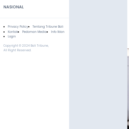
NASIONAL
Privacy Policy
Tentang Tribune Bali
Footer
Kontak
Pedoman Media
Info Iklan
Login
Copyright © 2024 Bali Tribune,
All Right Reserved.