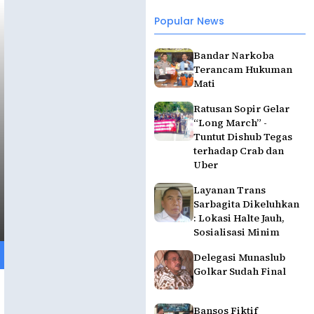
Popular News
Bandar Narkoba
Terancam Hukuman
Mati
Ratusan Sopir Gelar
“Long March” -
Tuntut Dishub Tegas
terhadap Crab dan
Uber
Layanan Trans
Sarbagita Dikeluhkan
: Lokasi Halte Jauh,
Sosialisasi Minim
Delegasi Munaslub
Golkar Sudah Final
Bansos Fiktif