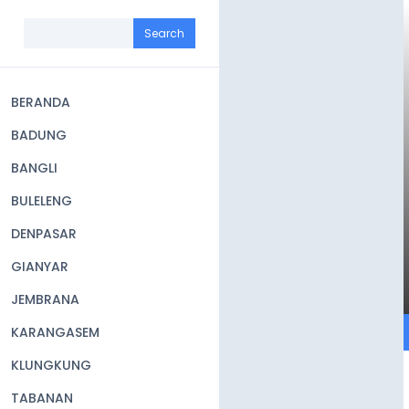
Skip
to
Search
main
content
BERANDA
Main
BADUNG
navigation
BANGLI
BULELENG
DENPASAR
GIANYAR
JEMBRANA
KARANGASEM
KLUNGKUNG
TABANAN