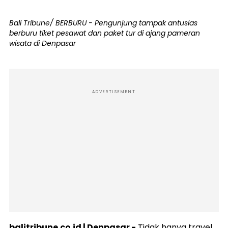
Bali Tribune/ BERBURU - Pengunjung tampak antusias
berburu tiket pesawat dan paket tur di ajang pameran
wisata di Denpasar
ADVERTISEMENT
balitribune.co.id | Denpasar -
Tidak hanya travel