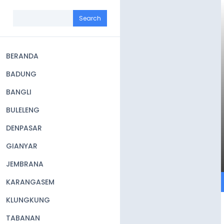
Skip
to
Search
main
content
BERANDA
Main
BADUNG
navigation
BANGLI
BULELENG
DENPASAR
GIANYAR
JEMBRANA
KARANGASEM
KLUNGKUNG
TABANAN