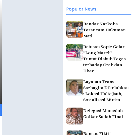
Popular News
Bandar Narkoba
Terancam Hukuman
Mati
Ratusan Sopir Gelar
“Long March” -
Tuntut Dishub Tegas
terhadap Crab dan
Uber
Layanan Trans
Sarbagita Dikeluhkan
: Lokasi Halte Jauh,
Sosialisasi Minim
Delegasi Munaslub
Golkar Sudah Final
Bansos Fiktif