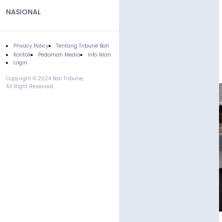
NASIONAL
Privacy Policy
Tentang Tribune Bali
Footer
Kontak
Pedoman Media
Info Iklan
Login
Copyright © 2024 Bali Tribune,
All Right Reserved.