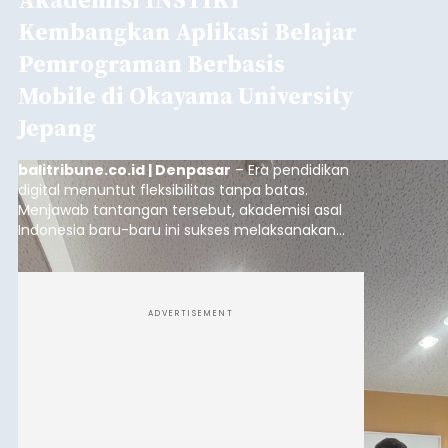
Kembangkan Aplikasi Belajar
Pemrograman Berbasis
Mobile di Okayama University
Jepang
balitribune.co.id | Denpasar
– Era pendidikan
digital menuntut fleksibilitas tanpa batas.
Menjawab tantangan tersebut, akademisi asal
Indonesia baru-baru ini sukses melaksanakan
program Pengabdian Kepada Masyarakat (PKM)
skala internasional di Distributed Systems
Laboratory, Okayama University, Jepang.
ADVERTISEMENT