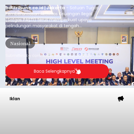
balitribune.co.id | Jakarta
- Satuan Tugas
Pemberantasan Aktivitas Keuangan Ilegal
(Satgas PASTI) terus memperkuat upaya
pelindungan masyarakat di tengah
meningkatnya ancaman penipuan digital yang
semakin kompleks.
Nasional
Submitted by
contributor
on
Thu, 08/06/2026 - 09:45
Baca Selengkapnya
Iklan