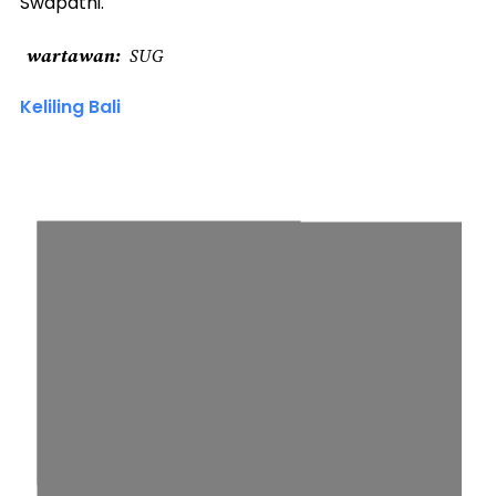
Swapatni.
wartawan
SUG
Keliling Bali