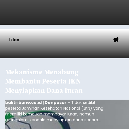
Iklan
Mekanisme Menabung
Membantu Peserta JKN
Menyiapkan Dana Iuran
balitribune.co.id | Denpasar
- Tidak sedikit
peserta Jaminan Kesehatan Nasional (JKN) yang
memiliki kemauan membayar iuran, namun
mengalami kendala menyiapkan dana secara
penuh saat jatuh tempo pembayaran iuran.