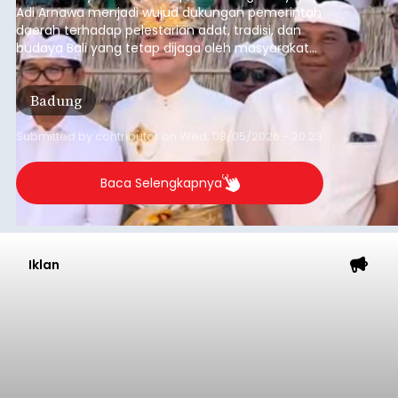
Adi Arnawa menjadi wujud dukungan pemerintah
daerah terhadap pelestarian adat, tradisi, dan
budaya Bali yang tetap dijaga oleh masyarakat
desa adat.
Badung
Submitted by
contributor
on
Wed, 08/05/2026 - 20:23
Baca Selengkapnya
Iklan