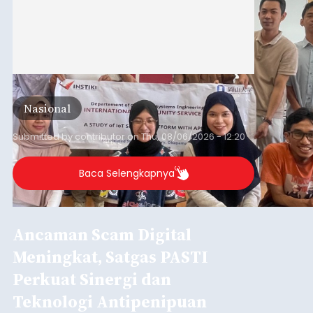
Nasional
Submitted by
contributor
on
Thu, 08/06/2026 - 12:20
Baca Selengkapnya
Ancaman Scam Digital
Meningkat, Satgas PASTI
Perkuat Sinergi dan
Teknologi Antipenipuan