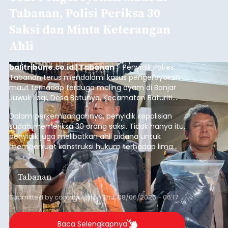
Tabanan, Polisi Periksa 30
Saksi dan Minta Keterangan
Ahli
balitribune.co.id | Tabanan
- Penyidik Polres
Tabanan terus mendalami kasus pengeroyokan
maut terhadap terduga maling ayam di Banjar
Juwuk Legi, Desa Batunya, Kecamatan Baturiti
yang terjadi beberapa waktu lalu.
Dalam perkembangannya, penyidik kepolisian
sudah memeriksa 30 orang saksi. Tidak hanya itu,
penyidik juga melibatkan ahli pidana untuk
memperkuat konstruksi hukum terhadap lima
orang tersangka yang saat ini ditahan.
Tabanan
Submitted by
contributor
on
Thu, 08/06/2026 - 06:17
Baca Selengkapnya