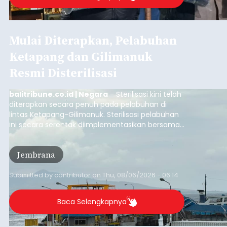
Mulai Diterapkan, Pelabuhan
Ketapang dan Gilimanuk
Resmi Disterilisasi
balitribune.co.id | Negara
- Sterilisasi kini telah
diterapkan secara penuh pada pelabuhan di
lintas Ketapang-Gilimanuk. Sterilisasi pelabuhan
ini secara serentak diimplementasikan bersama
empat pelabuhan utama lainnya, yakni
Pelabuhan Merak, Bakauheni, Kayangan, dan
Jembrana
Lembar pada Rabu (5/8/2026).
Submitted by
contributor
on
Thu, 08/06/2026 - 06:14
Baca Selengkapnya