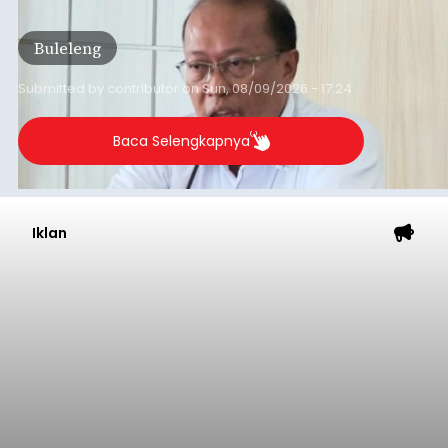
Seririt, dilaporkan mengalami gejala khas rabies
setelah sebelumnya digigit anjing pada awal Juni
Buleleng
2026.
Submitted by
contributor
on
Sun, 08/09/2026 - 17:24
Baca Selengkapnya
Iklan