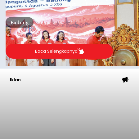
dan tidak berputus asa. Pesan itu
disampaikannya saat menghadiri Sarasehan
Pejuang Dialisis yang digelar RSD Mangusada di
Badung
Ruang Kertha Gosana, Puspem Badung, Minggu
(9/8/2026).
Submitted by
contributor
on
Sun, 08/09/2026 - 18:44
Baca Selengkapnya
Iklan