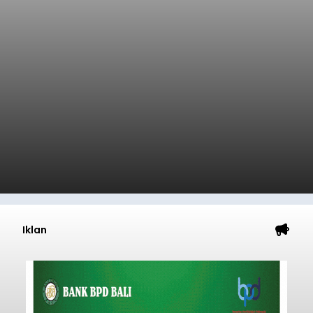
Iklan