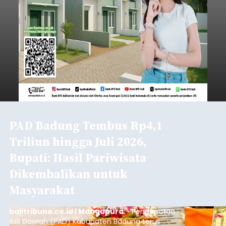
PAD Badung Tembus Rp4,1
Triliun hingga Juli 2026,
Bupati: Hasil Pariwisata
Dikembalikan untuk
Masyarakat
balitribune.co.id | Mangupura
- Pendapatan
Asli Daerah (PAD) Kabupaten Badung terus