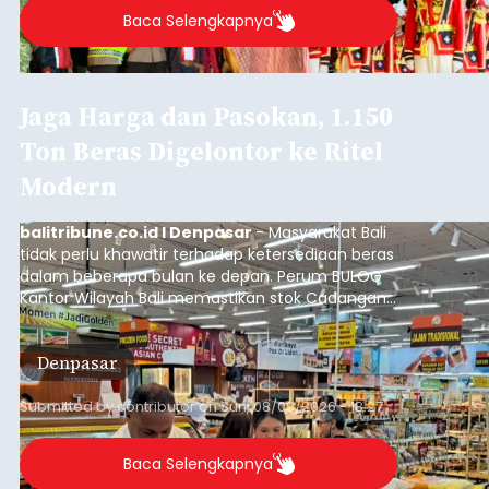
Baca Selengkapnya
Jaga Harga dan Pasokan, 1.150
Ton Beras Digelontor ke Ritel
Modern
balitribune.co.id I Denpasar
- Masyarakat Bali
tidak perlu khawatir terhadap ketersediaan beras
dalam beberapa bulan ke depan. Perum BULOG
Kantor Wilayah Bali memastikan stok Cadangan
Beras Pemerintah (CBP) masih dalam kondisi
aman, bahkan diproyeksikan mampu memenuhi
Denpasar
kebutuhan masyarakat hingga sekitar 10 bulan.
Submitted by
contributor
on
Sun, 08/09/2026 - 18:27
Baca Selengkapnya