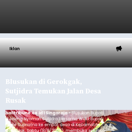
Iklan
Blusukan di Gerokgak,
Sutjidra Temukan Jalan Desa
Rusak
balitribune.co.id I Singaraja -
Blusukan Bupati
Buleleng Nyoman Sutjidra bersama Wakil Bupati
Gede Supriatna ke empat desa di Kecamatan
Gerokgak, Sabtu (8/8/2026), membuka sejumlah