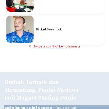
Pilkel Serentak
Swipe untuk lihat berita lainnya
Ombak Terbaik dan
Menantang, Pantai Medewi
Jadi Magnet Surfing Dunia
balitribune.co.id | Negara
- Deru ombak