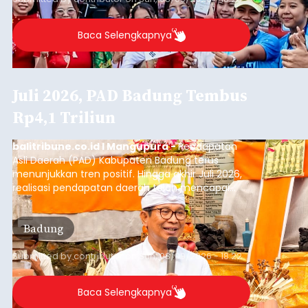
Baca Selengkapnya
Juli 2026, PAD Badung Tembus
Rp4,1 Triliun
balitribune.co.id I Mangupura -
Pendapatan
Asli Daerah (PAD) Kabupaten Badung terus
menunjukkan tren positif. Hingga akhir Juli 2026,
realisasi pendapatan daerah telah mencapai
Rp4,1 triliun atau rata-rata sekitar Rp730 miliar
per bulan, meningkat signifikan dibandingkan
Badung
rata-rata penerimaan sebelumnya yang berkisar
Rp350 miliar hingga Rp400 miliar per bulan.
Submitted by
contributor
on
Sun, 08/09/2026 - 18:22
Baca Selengkapnya