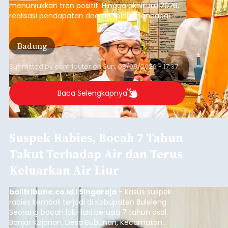
menunjukkan tren positif. Hingga akhir Juli 2026,
realisasi pendapatan daerah telah mencapai
Rp4,1 triliun atau rata-rata sekitar Rp730 miliar
per bulan, meningkat signifikan dibandingkan
Badung
rata-rata penerimaan sebelumnya yang berkisar
Rp350 miliar hingga Rp400 miliar per bulan.
Submitted by
contributor
on
Sun, 08/09/2026 - 17:37
Baca Selengkapnya
Suspek Rabies, Bocah 7 Tahun
Takut Terhadap Air dan Terus
Keluarkan Air Liur
balitribune.co.id I Singaraja
- Kasus suspek
rabies kembali terjadi di Kabupaten Buleleng.
Seorang bocah laki-laki berusia 7 tahun asal
Banjar Kajanan, Desa Bubunan, Kecamatan