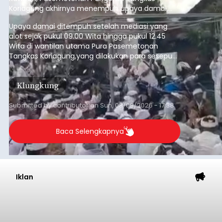
Koriagung akhirnya menempuh upaya damai,
pada Minggu (9/8/2026).
Upaya damai ditempuh setelah mediasi yang
alot sejak pukul 09.00 Wita hingga pukul 12.45
Wita di wantilan utama Pura Pasemetonan
Tangkas Koriagung,yang dilakukan para sesepuh
kedua belah pihak yang berseberangan.
Klungkung
Submitted by
contributor
on
Sun, 08/09/2026 - 17:38
Baca Selengkapnya
Iklan