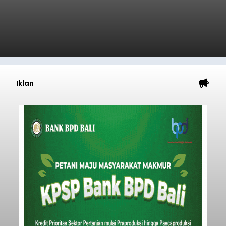
Iklan