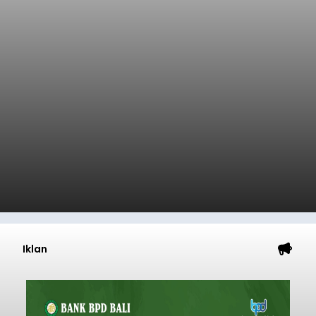
Iklan