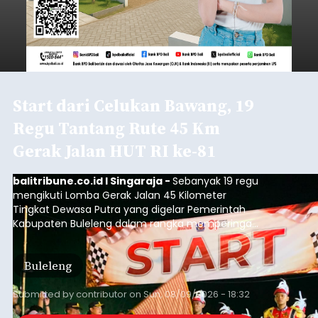
Start dari Celukan Bawang, 19
Regu Tantang Rute 45 Km
Gerak Jalan HUT RI ke-81
balitribune.co.id I Singaraja -
Sebanyak 19 regu
mengikuti Lomba Gerak Jalan 45 Kilometer
Tingkat Dewasa Putra yang digelar Pemerintah
Kabupaten Buleleng dalam rangka memperingati
HUT ke-81 Kemerdekaan Republik Indonesia.
Lomba resmi dimulai dari Lapangan Sepak Bola
Buleleng
Desa Celukan Bawang, Sabtu (8/8/2026) malam.
Submitted by
contributor
on
Sun, 08/09/2026 - 18:32