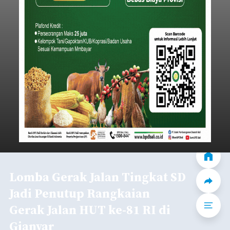
Lomba Gerak Jalan Tingkat SD
Jadi Penutup Rangkaian
Gerak Jalan HUT ke-81 RI di
Gianyar