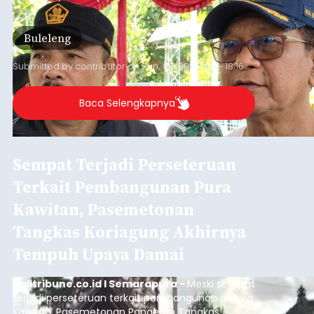
persoalan yang masih dihadapi masyarakat. Dari
jalan desa yang rusak hingga potensi pertanian
Buleleng
yang belum optimal, semuanya menjadi
perhatian pemerintah daerah.
Submitted by
contributor
on
Sun, 08/09/2026 - 18:16
Baca Selengkapnya
Sempat Terjadi Perseteruan
Terkait Pembangunan Pura
Kawitan, Pasemetonan
Tangkas Koriagung Akhirnya
Tempuh Upaya Damai
balitribune.co.id I Semarapura -
Meski sempat
terjadi perseteruan terkait pembangunan di Pura
Kawitan, Pasemetonan Pangeran Tangkas