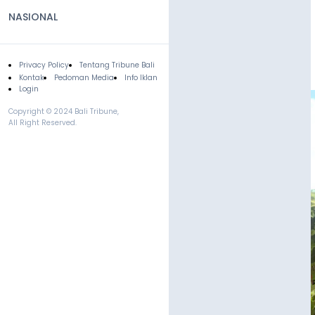
NASIONAL
Privacy Policy
Tentang Tribune Bali
Footer
Kontak
Pedoman Media
Info Iklan
Login
Copyright © 2024 Bali Tribune,
All Right Reserved.