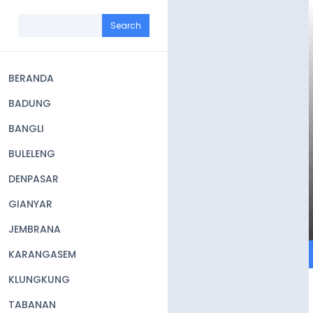
Skip
to
Search
main
content
BERANDA
Main
BADUNG
navigation
BANGLI
BULELENG
DENPASAR
GIANYAR
JEMBRANA
KARANGASEM
KLUNGKUNG
TABANAN