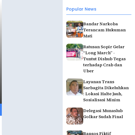
Popular News
Bandar Narkoba
Terancam Hukuman
Mati
Ratusan Sopir Gelar
“Long March” -
Tuntut Dishub Tegas
terhadap Crab dan
Uber
Layanan Trans
Sarbagita Dikeluhkan
: Lokasi Halte Jauh,
Sosialisasi Minim
Delegasi Munaslub
Golkar Sudah Final
Bansos Fiktif