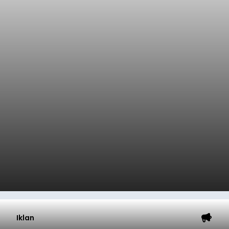
Iklan
Klarifikasi Perizinan, 4 Kafe
di Desa Baha Dipanggil Satpol
PP Badung