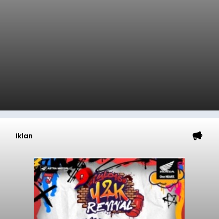
Iklan
Diduga Ilegal, Satpol PP
Hentikan Aktivitas
Pengerukan Lahan di
Temukus
balitribune.co.id I Singaraja -
Pemerintah
Kabupaten Buleleng menghentikan aktivitas
pengerukan lahan di Banjar Dinas Bingin Banjah,
Desa Temukus, Kecamatan Banjar, setelah
ditemukan indikasi kegiatan pengambilan
material yang tidak sesuai dengan peruntukan