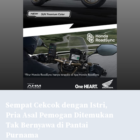
Sempat Cekcok dengan Istri,
Pria Asal Pemogan Ditemukan
Tak Bernyawa di Pantai
Purnama
balitribune.co.id I Gianyar -
Seorang pria asal
Lingkungan Dalem, Pemogan, Denpasar Selatan,
Kota Denpasar, yang diketahui bernama I Kadek
Dedi Wiranata (35), ditemukan tidak bernyawa di
pesisir Pantai Purnama, Sukawati.