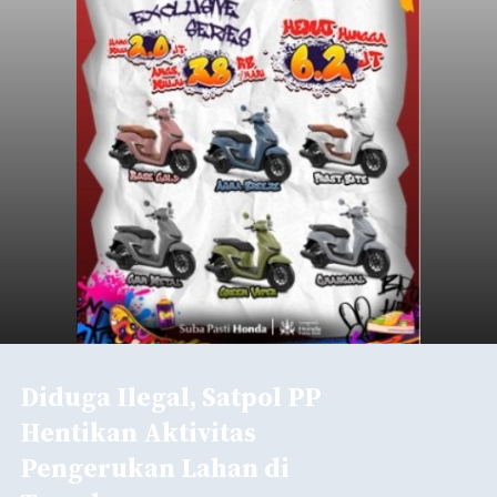
Buleleng
kawasan.
Submitted by
contributor
on
Thu, 08/06/2026 - 20:29
Baca Selengkapnya
Belanja 2027 Tembus Rp14
Triliun, DPRD Badung Wanti-
wanti Pemerintah Kelola
Anggaran Secara Cermat
balitribune.co.id | Mangupura
- DPRD Badung
bersama Pemerintah Kabupaten Badung
menyepakati Nota Kesepakatan Kebijakan
Umum APBD (KUA) dan Prioritas Plafon Anggaran
Sementara (PPAS) Tahun Anggaran 2027 dalam
rapat paripurna yang digelar di Gedung DPRD