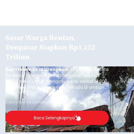
Sasar Warga Rentan,
Denpasar Siapkan Rp1,152
Triliun
balitribune.co.id I Denpasar -
Pemerintah Kota
Denpasar mengalokasikan anggaran sebesar
Rp1,152 triliun untuk mengintervensi sekitar 18.000
warga kelompok rentan yang berada di ambang
garis kemiskinan. Langkah strategis ini diambil
guna menjaga masyarakat yang berada pada
Submitted by
contributor
on
Thu, 08/06/2026 - 21:31
kelompok desil 5 dan 6 tersebut agar tidak
merosot ke kategori miskin.
Baca Selengkapnya