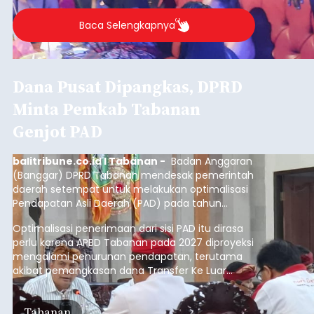
Genjot PAD
balitribune.co.id I Tabanan -
Badan Anggaran
(Banggar) DPRD Tabanan mendesak pemerintah
daerah setempat untuk melakukan optimalisasi
Pendapatan Asli Daerah (PAD) pada tahun
anggaran 2027.
Optimalisasi penerimaan dari sisi PAD itu dirasa
perlu karena APBD Tabanan pada 2027 diproyeksi
mengalami penurunan pendapatan, terutama
akibat pemangkasan dana Transfer Ke Luar
Daerah (TKD) dari pemerintah pusat.
Tabanan
Submitted by
contributor
on
Thu, 08/06/2026 - 20:33
Baca Selengkapnya