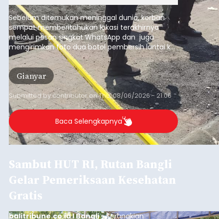
Submitted by
contributor
on
Thu, 08/06/2026 - 21:06
Baca Selengkapnya
Sambut HUT RI, Rutan Bangli
Gelar Pemeriksaan Kesehatan
Gratis
balitribune.co.id I Bangli -
Serangkian
memperingati hari ulang tahun Kemerdekaan
Republik Indonesia ( HUT RI) ke-81, Rumah
Tahanan Negara Kelas II B Bangli menggelar
kegiatan pemeriksaan kesehatan gratis, Rabu
(6/8/2026).
Bangli
Submitted by
contributor
on
Thu, 08/06/2026 - 20:56