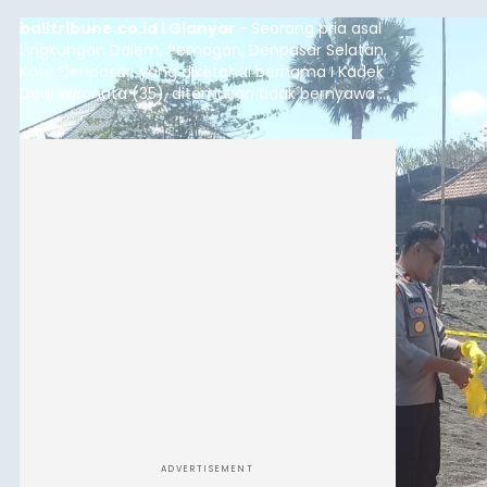
ADVERTISEMENT
Sebelum ditemukan meninggal dunia, korban
sempat memberitahukan lokasi terakhirnya
melalui pesan singkat WhatsApp dan juga
mengirimkan foto dua botol pembersih lantai ke
istrinya.
Gianyar