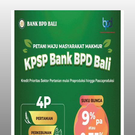
Penyisiran Nelayan Hilang di
Jembrana Masih Misterius:
Jangkau Perairan Perancak
balitribune.co.id I Negara -
Tim SAR Gabungan
terus mengintensifkan upaya pencarian
terhadap seorang nelayan yang diduga terjatuh