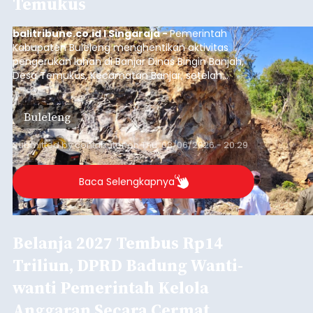
Badung
Badung, Kamis (6/8/2026).
Submitted by
contributor
on
Thu, 08/06/2026 - 20:27
Baca Selengkapnya
Iklan