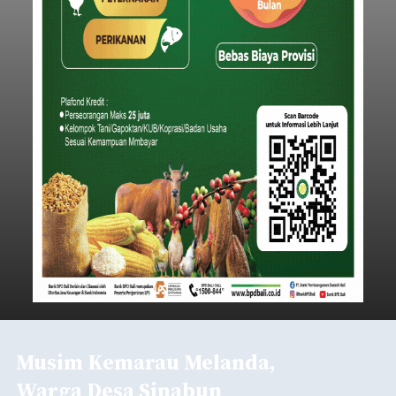
Musim Kemarau Melanda,
Warga Desa Sinabun
Kesulitan Dapatkan Air Bersih
balitribune.co.id I Singaraja -
Musim kemarau
yang mulai melanda Kabupaten Buleleng
berdampak pada menurunnya debit sejumlah
sumber mata air. Kondisi tersebut menyebabkan
warga di beberapa desa mulai mengalami