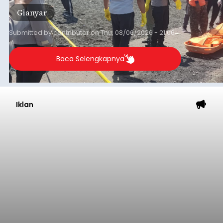
Gianyar
Submitted by
contributor
on
Thu, 08/06/2026 - 21:06
Baca Selengkapnya
Iklan