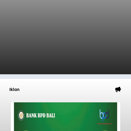
Iklan