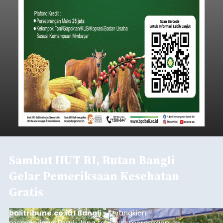
Sambut HUT RI, Rutan Bangli
Gelar Pemeriksaan Kesehatan
Gratis
balitribune.co.id I Bangli -
Serangkian
memperingati hari ulang tahun Kemerdekaan