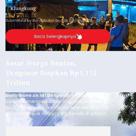
kini menimpa seorang pemuda asal Kabupaten
Klungkung
Sumba Barat Daya (SBD), Nusa Tenggara Timur
(NTT).
Submitted by
contributor
on
Sat, 08/08/2026 - 13:07
Baca Selengkapnya
Sasar Warga Rentan,
Denpasar Siapkan Rp1,152
Triliun
balitribune.co.id I Denpasar -
Pemerintah Kota
Denpasar mengalokasikan anggaran sebesar
Rp1,152 triliun untuk mengintervensi sekitar 18.000
warga kelompok rentan yang berada di ambang
garis kemiskinan. Langkah strategis ini diambil
guna menjaga masyarakat yang berada pada
kelompok desil 5 dan 6 tersebut agar tidak