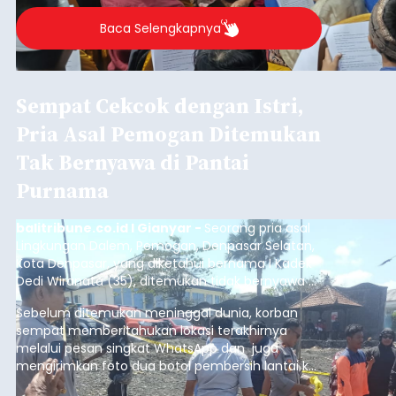
2026.
Baca Selengkapnya
Sempat Cekcok dengan Istri,
Pria Asal Pemogan Ditemukan
Tak Bernyawa di Pantai
Purnama
balitribune.co.id I Gianyar -
Seorang pria asal
Lingkungan Dalem, Pemogan, Denpasar Selatan,
Kota Denpasar, yang diketahui bernama I Kadek
Dedi Wiranata (35), ditemukan tidak bernyawa di
pesisir Pantai Purnama, Sukawati.
Sebelum ditemukan meninggal dunia, korban
sempat memberitahukan lokasi terakhirnya
melalui pesan singkat WhatsApp dan juga
mengirimkan foto dua botol pembersih lantai ke
istrinya.