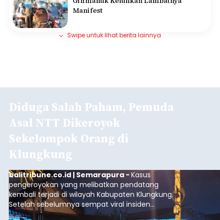
Gilimanuk Keluhkan Lambatnya
Manifest
Swipe untuk lihat berita lainnya
Diduga Salah Paham, Pemuda
Asal NTT Dikeroyok
Sekelompok Orang di
Klungkung
balitribune.co.id | Semarapura -
Kasus
pengeroyokan yang melibatkan pendatang
kembali terjadi di wilayah Kabupaten Klungkung.
Setelah sebelumnya sempat viral insiden
keributan di barat Pasar Galiran, peristiwa serupa