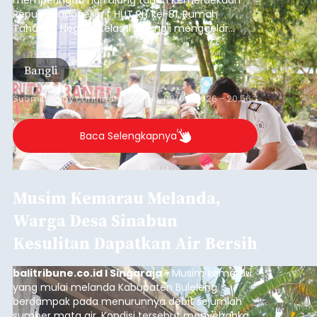
Republik Indonesia ( HUT RI) ke-81, Rumah
Tahanan Negara Kelas II B Bangli menggelar
kegiatan pemeriksaan kesehatan gratis, Rabu
(6/8/2026).
Bangli
Submitted by
contributor
on
Thu, 08/06/2026 - 20:56
Baca Selengkapnya
Musim Kemarau Melanda,
Warga Desa Sinabun
Kesulitan Dapatkan Air Bersih
balitribune.co.id I Singaraja -
Musim kemarau
yang mulai melanda Kabupaten Buleleng
berdampak pada menurunnya debit sejumlah
sumber mata air. Kondisi tersebut menyebabkan