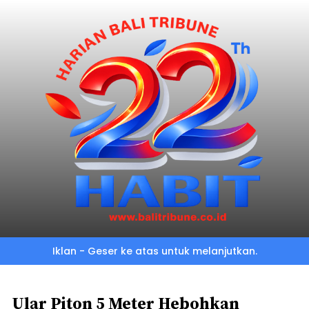
Skip
to
main
content
Iklan - Geser ke atas untuk melanjutkan.
Ular Piton 5 Meter Hebohkan