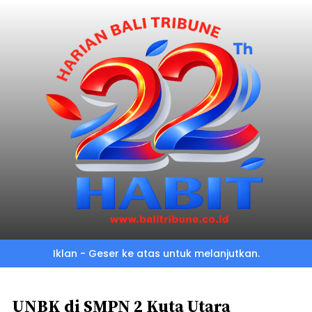
Skip
to
main
content
Iklan - Geser ke atas untuk melanjutkan.
UNBK di SMPN 2 Kuta Utara