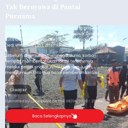
Tak Bernyawa di Pantai
Purnama
balitribune.co.id I Gianyar -
Seorang pria asal
Lingkungan Dalem, Pemogan, Denpasar Selatan,
Kota Denpasar, yang diketahui bernama I Kadek
Dedi Wiranata (35), ditemukan tidak bernyawa di
pesisir Pantai Purnama, Sukawati.
Sebelum ditemukan meninggal dunia, korban
sempat memberitahukan lokasi terakhirnya
melalui pesan singkat WhatsApp dan juga
mengirimkan foto dua botol pembersih lantai ke
istrinya.
Gianyar
Submitted by
contributor
on
Thu, 08/06/2026 - 21:06
Baca Selengkapnya