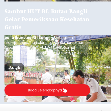
Sambut HUT RI, Rutan Bangli
Gelar Pemeriksaan Kesehatan
Gratis
balitribune.co.id I Bangli -
Serangkian
memperingati hari ulang tahun Kemerdekaan
Republik Indonesia ( HUT RI) ke-81, Rumah
Tahanan Negara Kelas II B Bangli menggelar
kegiatan pemeriksaan kesehatan gratis, Rabu
(6/8/2026).
Bangli
Submitted by
contributor
on
Thu, 08/06/2026 - 20:56
Baca Selengkapnya