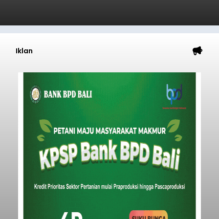
Iklan