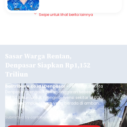
Swipe untuk lihat berita lainnya
Sasar Warga Rentan,
Denpasar Siapkan Rp1,152
Triliun
balitribune.co.id I Denpasar -
Pemerintah Kota
Denpasar mengalokasikan anggaran sebesar
Rp1,152 triliun untuk mengintervensi sekitar 18.000
warga kelompok rentan yang berada di ambang
garis kemiskinan. Langkah strategis ini diambil
guna menjaga masyarakat yang berada pada
Submitted by
contributor
on
Thu, 08/06/2026 - 21:31
kelompok desil 5 dan 6 tersebut agar tidak
merosot ke kategori miskin.