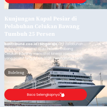
Kunjungan Kapal Pesiar di
Pelabuhan Celukan Bawang
Tumbuh 25 Persen
balitribune.coo.id I Singaraja -
PT Pelabuhan
Indonesia (Persero) atau Pelindo Cabang
Celukan Bawang mencatat kinerja operasional
yang positif hingga Juli 2026. Peningkatan terlihat
dari arus kapal yang mencapai 1,48 juta Gross
Tonnage (GT), atau tumbuh 12,4 persen
Buleleng
dibandingkan periode yang sama tahun lalu
yang tercatat sebesar 1,32 juta GT.
Submitted by
contributor
on
Thu, 08/06/2026 - 20:41
Baca Selengkapnya