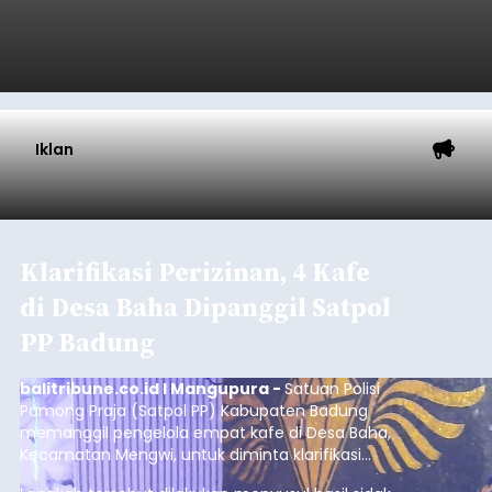
Iklan
Klarifikasi Perizinan, 4 Kafe
di Desa Baha Dipanggil Satpol
PP Badung
balitribune.co.id I Mangupura -
Satuan Polisi
Pamong Praja (Satpol PP) Kabupaten Badung
memanggil pengelola empat kafe di Desa Baha,
Kecamatan Mengwi, untuk diminta klarifikasi
terkait kelengkapan perizinan usaha pada Kamis