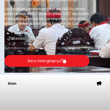
anggaran 2027.
Optimalisasi penerimaan dari sisi PAD itu dirasa
perlu karena APBD Tabanan pada 2027 diproyeksi
mengalami penurunan pendapatan, terutama
akibat pemangkasan dana Transfer Ke Luar
Daerah (TKD) dari pemerintah pusat.
Tabanan
Submitted by
contributor
on
Thu, 08/06/2026 - 20:33
Baca Selengkapnya
Iklan