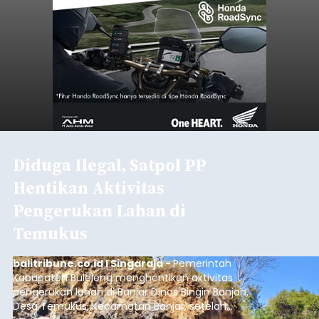
Diduga Ilegal, Satpol PP
Hentikan Aktivitas
Pengerukan Lahan di
Temukus
balitribune.co.id I Singaraja -
Pemerintah
Kabupaten Buleleng menghentikan aktivitas
pengerukan lahan di Banjar Dinas Bingin Banjah,
Desa Temukus, Kecamatan Banjar, setelah