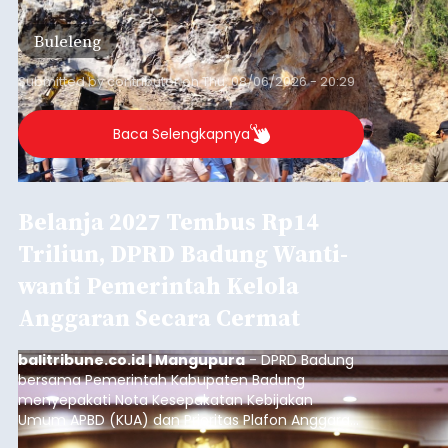
ditemukan indikasi kegiatan pengambilan
material yang tidak sesuai dengan peruntukan
Buleleng
kawasan.
Submitted by
contributor
on
Thu, 08/06/2026 - 20:29
Baca Selengkapnya
Belanja 2027 Tembus Rp14
Triliun, DPRD Badung Wanti-
wanti Pemerintah Kelola
Anggaran Secara Cermat
balitribune.co.id | Mangupura
- DPRD Badung
bersama Pemerintah Kabupaten Badung
menyepakati Nota Kesepakatan Kebijakan
Umum APBD (KUA) dan Prioritas Plafon Anggaran
Sementara (PPAS) Tahun Anggaran 2027 dalam