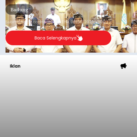
rapat paripurna yang digelar di Gedung DPRD
Badung
Badung, Kamis (6/8/2026).
Submitted by
contributor
on
Thu, 08/06/2026 - 20:27
Baca Selengkapnya
Iklan