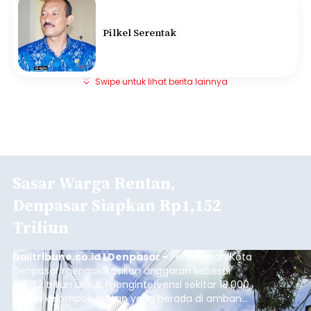
Pilkel Serentak
Swipe untuk lihat berita lainnya
Sasar Warga Rentan,
Denpasar Siapkan Rp1,152
Triliun
balitribune.co.id I Denpasar -
Pemerintah Kota
Denpasar mengalokasikan anggaran sebesar
Rp1,152 triliun untuk mengintervensi sekitar 18.000
warga kelompok rentan yang berada di ambang