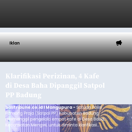
Musim Kemarau Melanda,
Warga Desa Sinabun
Kesulitan Dapatkan Air Bersih
balitribune.co.id I Singaraja -
Musim kemarau
yang mulai melanda Kabupaten Buleleng
berdampak pada menurunnya debit sejumlah
sumber mata air. Kondisi tersebut menyebabkan
warga di beberapa desa mulai mengalami
kesulitan mendapatkan air bersih, terutama
Buleleng
untuk memenuhi kebutuhan mandi, cuci, dan
kakus (MCK). Seperti yang dialami warga Desa