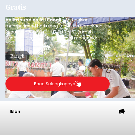
Sempat Cekcok dengan Istri,
Pria Asal Pemogan Ditemukan
Tak Bernyawa di Pantai
Purnama
balitribune.co.id I Gianyar -
Seorang pria asal
Lingkungan Dalem, Pemogan, Denpasar Selatan,
Kota Denpasar, yang diketahui bernama I Kadek
Dedi Wiranata (35), ditemukan tidak bernyawa di
pesisir Pantai Purnama, Sukawati.
Sebelum ditemukan meninggal dunia, korban
sempat memberitahukan lokasi terakhirnya
melalui pesan singkat WhatsApp dan juga
mengirimkan foto dua botol pembersih lantai ke
istrinya.
Gianyar
Submitted by
contributor
on
Thu, 08/06/2026 - 21:06