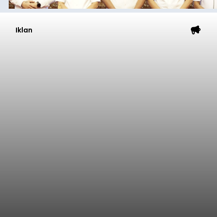
Iklan
Diduga Ilegal, Satpol PP
Hentikan Aktivitas
Pengerukan Lahan di
Temukus
balitribune.co.id I Singaraja -
Pemerintah
Kabupaten Buleleng menghentikan aktivitas
pengerukan lahan di Banjar Dinas Bingin Banjah,
Desa Temukus, Kecamatan Banjar, setelah
ditemukan indikasi kegiatan pengambilan
material yang tidak sesuai dengan peruntukan
Buleleng
kawasan.
Submitted by
contributor
on
Thu, 08/06/2026 - 20:29