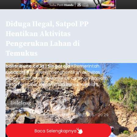
balitribune.co.id I Tabanan -
Badan Anggaran
(Banggar) DPRD Tabanan mendesak pemerintah
daerah setempat untuk melakukan optimalisasi
Pendapatan Asli Daerah (PAD) pada tahun
anggaran 2027.
Optimalisasi penerimaan dari sisi PAD itu dirasa
perlu karena APBD Tabanan pada 2027 diproyeksi
mengalami penurunan pendapatan, terutama
akibat pemangkasan dana Transfer Ke Luar
Daerah (TKD) dari pemerintah pusat.
Tabanan
Submitted by
contributor
on
Thu, 08/06/2026 - 20:33
Baca Selengkapnya
Iklan