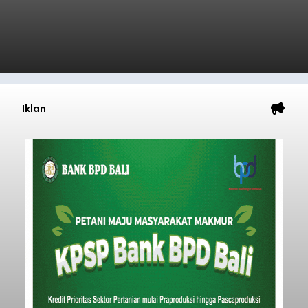
Baca Selengkapnya
Belanja 2027 Tembus Rp14
Triliun, DPRD Badung Wanti-
wanti Pemerintah Kelola
Anggaran Secara Cermat
balitribune.co.id | Mangupura
- DPRD Badung
bersama Pemerintah Kabupaten Badung
menyepakati Nota Kesepakatan Kebijakan
Umum APBD (KUA) dan Prioritas Plafon Anggaran
Sementara (PPAS) Tahun Anggaran 2027 dalam
rapat paripurna yang digelar di Gedung DPRD
Badung
Badung, Kamis (6/8/2026).
Submitted by
contributor
on
Thu, 08/06/2026 - 20:27