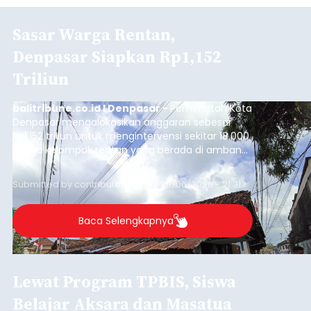
Sasar Warga Rentan,
Denpasar Siapkan Rp1,152
Triliun
balitribune.co.id I Denpasar -
Pemerintah Kota
Denpasar mengalokasikan anggaran sebesar
Rp1,152 triliun untuk mengintervensi sekitar 18.000
warga kelompok rentan yang berada di ambang
garis kemiskinan. Langkah strategis ini diambil
guna menjaga masyarakat yang berada pada
Submitted by
contributor
on
Thu, 08/06/2026 - 21:31
kelompok desil 5 dan 6 tersebut agar tidak
merosot ke kategori miskin.
Baca Selengkapnya
Lewat Program TPBIS, Siswa
Belajar Aksara dan Masatua