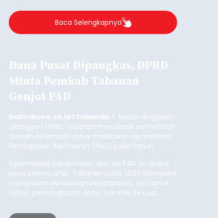
balitribune.co.id I Singaraja -
Pemerintah
Kabupaten Buleleng menghentikan aktivitas
pengerukan lahan di Banjar Dinas Bingin Banjah,
Desa Temukus, Kecamatan Banjar, setelah
ditemukan indikasi kegiatan pengambilan
material yang tidak sesuai dengan peruntukan
Buleleng
kawasan.
Submitted by
contributor
on
Thu, 08/06/2026 - 20:29
Baca Selengkapnya
Belanja 2027 Tembus Rp14
Triliun, DPRD Badung Wanti-
wanti Pemerintah Kelola
Anggaran Secara Cermat