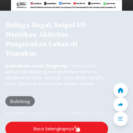
Polisi Ringkus Pengedar Sabu
Lintas Kabupaten di Bali, 123
Gram Lebih Barang Bukti
Disita
balitribune.co.id I Denpasar -
Direktorat
Reserse Narkoba (Ditresnarkoba) Polda Bali
berhasil meringkus seorang pria berinisial MMT
(28) yang diduga kuat sebagai pengedar
narkotika jenis sabu. Penangkapan ini dilakukan di
dua lokasi berbeda di wilayah Denpasar dan
Denpasar
Badung pada Selasa (4/8/2026) malam.
Submitted by
contributor
on
Thu, 08/06/2026 - 20:19
Baca Selengkapnya