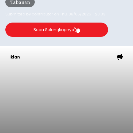
balitribune.co.id | Mangupura
- DPRD Badung
bersama Pemerintah Kabupaten Badung
menyepakati Nota Kesepakatan Kebijakan
Umum APBD (KUA) dan Prioritas Plafon Anggaran
Sementara (PPAS) Tahun Anggaran 2027 dalam
rapat paripurna yang digelar di Gedung DPRD
Badung
Badung, Kamis (6/8/2026).
Submitted by
contributor
on
Thu, 08/06/2026 - 20:27
Baca Selengkapnya
Iklan