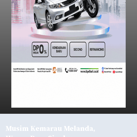
Iklan