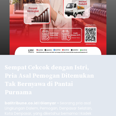
Gianyar
Submitted by
contributor
on
Thu, 08/06/2026 - 21:06
Baca Selengkapnya
Sambut HUT RI, Rutan Bangli
Gelar Pemeriksaan Kesehatan
Gratis
balitribune.co.id I Bangli -
Serangkian
memperingati hari ulang tahun Kemerdekaan
Republik Indonesia ( HUT RI) ke-81, Rumah
Tahanan Negara Kelas II B Bangli menggelar
kegiatan pemeriksaan kesehatan gratis, Rabu
(6/8/2026).
Bangli