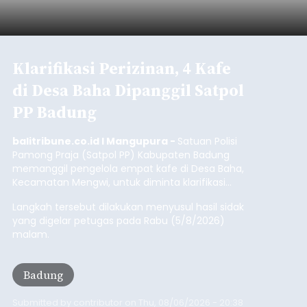
Iklan
Diduga Ilegal, Satpol PP
Hentikan Aktivitas
Pengerukan Lahan di
Temukus