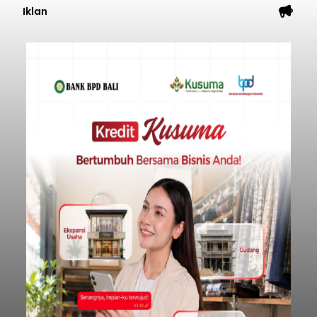
Iklan
Sempat Cekcok dengan Istri,
Pria Asal Pemogan Ditemukan
Tak Bernyawa di Pantai
Purnama
balitribune.co.id I Gianyar -
Seorang pria asal
Lingkungan Dalem, Pemogan, Denpasar Selatan,
Kota Denpasar, yang diketahui bernama I Kadek
Dedi Wiranata (35), ditemukan tidak bernyawa di
pesisir Pantai Purnama, Sukawati.
Sebelum ditemukan meninggal dunia, korban
sempat memberitahukan lokasi terakhirnya
melalui pesan singkat WhatsApp dan juga
mengirimkan foto dua botol pembersih lantai ke
istrinya.