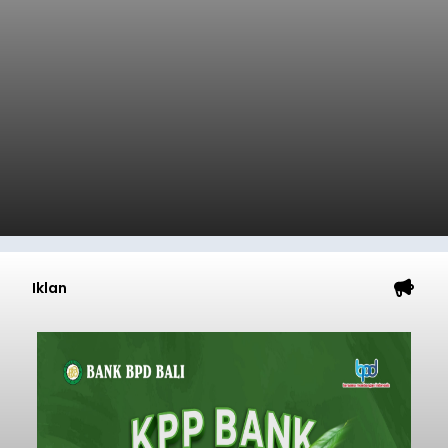
Iklan