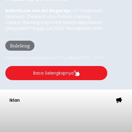
Dana Pusat Dipangkas, DPRD
Minta Pemkab Tabanan
Genjot PAD
balitribune.co.id I Tabanan -
Badan Anggaran
(Banggar) DPRD Tabanan mendesak pemerintah
daerah setempat untuk melakukan optimalisasi
Pendapatan Asli Daerah (PAD) pada tahun
anggaran 2027.
Optimalisasi penerimaan dari sisi PAD itu dirasa
perlu karena APBD Tabanan pada 2027 diproyeksi
mengalami penurunan pendapatan, terutama
akibat pemangkasan dana Transfer Ke Luar
Daerah (TKD) dari pemerintah pusat.
Tabanan
Submitted by
contributor
on
Thu, 08/06/2026 - 20:33