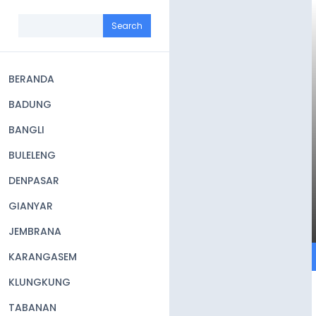
Skip
to
Search
main
content
BERANDA
Main
BADUNG
navigation
BANGLI
BULELENG
DENPASAR
GIANYAR
JEMBRANA
KARANGASEM
KLUNGKUNG
TABANAN