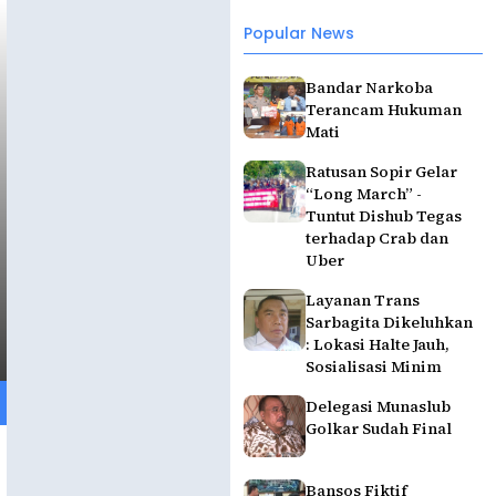
Popular News
Bandar Narkoba
Terancam Hukuman
Mati
Ratusan Sopir Gelar
“Long March” -
Tuntut Dishub Tegas
terhadap Crab dan
Uber
Layanan Trans
Sarbagita Dikeluhkan
: Lokasi Halte Jauh,
Sosialisasi Minim
Delegasi Munaslub
Golkar Sudah Final
Bansos Fiktif