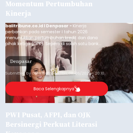
Polisi Ringkus Pengedar Sabu
Lintas Kabupaten di Bali, 123
Gram Lebih Barang Bukti
Disita
balitribune.co.id I Denpasar -
Direktorat
Reserse Narkoba (Ditresnarkoba) Polda Bali
berhasil meringkus seorang pria berinisial MMT
(28) yang diduga kuat sebagai pengedar
narkotika jenis sabu. Penangkapan ini dilakukan di
dua lokasi berbeda di wilayah Denpasar dan
Denpasar
Badung pada Selasa (4/8/2026) malam.
Submitted by
contributor
on
Thu, 08/06/2026 - 20:19
Baca Selengkapnya