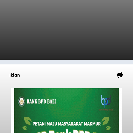
Diduga Ilegal, Satpol PP
Hentikan Aktivitas
Pengerukan Lahan di
Temukus
balitribune.co.id I Singaraja -
Pemerintah
Kabupaten Buleleng menghentikan aktivitas
pengerukan lahan di Banjar Dinas Bingin Banjah,
Desa Temukus, Kecamatan Banjar, setelah
ditemukan indikasi kegiatan pengambilan
material yang tidak sesuai dengan peruntukan
Buleleng
kawasan.
Submitted by
contributor
on
Thu, 08/06/2026 - 20:29
Baca Selengkapnya
Belanja 2027 Tembus Rp14