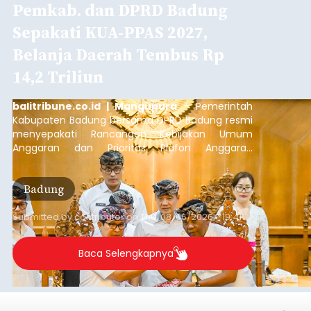
Nasional
Kepentingan Publik" di Aryaduta Hotel (Tugu
Tani) Jakarta, Kamis (6/8/2026).
Submitted by
contributor
on
Thu, 08/06/2026 - 20:05
Baca Selengkapnya
Iklan