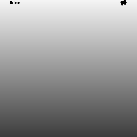
Iklan
Gubernur Koster Gencarkan 5
Kawasan di Bali Rendah Emisi
balitribune.co.id I Denpasar -
Gubernur Bali,