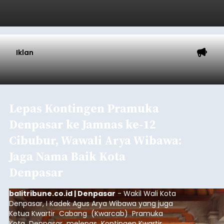
Wayan Koster menetapkan 5 kawasan di Bali
seperti Nusa Dua dan Kuta di Badung, Ubud di
Gianyar, Sanur di Kota Denpasar, serta Kepulauan
Nusa Penida Klungkung sebagai kawasan rendah
emisi.
Denpasar
Submitted by
contributor
on
Thu, 08/06/2026 - 19:59
Baca Selengkapnya
Pemkab. dan DPRD Badung
Sepakati KUA-PPAS 2027,
Belanja Daerah Tembus Rp
14,2 Triliun
balitribune.co.id | Mangupura
- Pemerintah