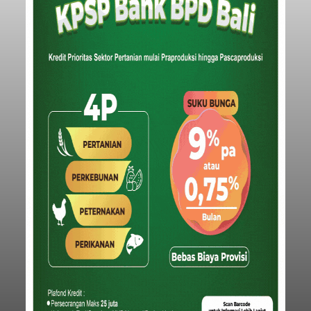
Triliun, DPRD Badung Wanti-
wanti Pemerintah Kelola
Anggaran Secara Cermat
balitribune.co.id | Mangupura
- DPRD Badung
bersama Pemerintah Kabupaten Badung
menyepakati Nota Kesepakatan Kebijakan
Umum APBD (KUA) dan Prioritas Plafon Anggaran
Sementara (PPAS) Tahun Anggaran 2027 dalam
rapat paripurna yang digelar di Gedung DPRD
Badung
Badung, Kamis (6/8/2026).
Submitted by
contributor
on
Thu, 08/06/2026 - 20:27
Baca Selengkapnya
Iklan