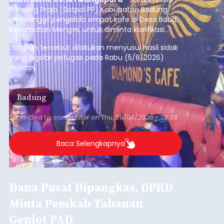
Maaf
Cuaca Ekstrim, Puluhan Musibah
Terjadi di Jembrana
Warga Khawatir Dampak Cuaca
Ekstrim
Swipe untuk lihat berita lainnya