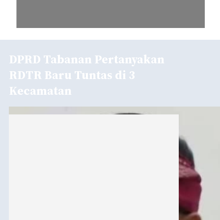
DPRD Tabanan Pertanyakan
RDTR Baru Tuntas di 3
Kecamatan