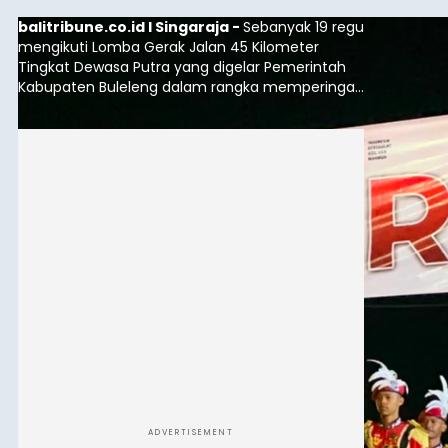
balitribune.co.id I Singaraja -
Sebanyak 19 regu
mengikuti Lomba Gerak Jalan 45 Kilometer
Tingkat Dewasa Putra yang digelar Pemerintah
Kabupaten Buleleng dalam rangka memperingati
HUT ke-81 Kemerdekaan Republik Indonesia.
Lomba resmi dimulai dari Lapangan Sepak Bola
Desa Celukan Bawang, Sabtu (8/8/2026) malam.
ADVERTISEMENT