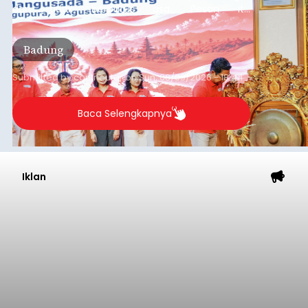
dan tidak berputus asa. Pesan itu
disampaikannya saat menghadiri Sarasehan
Pejuang Dialisis yang digelar RSD Mangusada di
Badung
Ruang Kertha Gosana, Puspem Badung, Minggu
(9/8/2026).
Submitted by
contributor
on
Sun, 08/09/2026 - 18:44
Baca Selengkapnya
Iklan