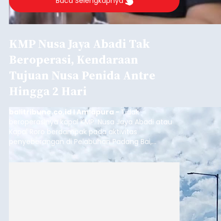
Baca Selengkapnya
KMP Nusa Jaya Abadi Tak
Beroperasi, Kendaraan
Tujuan Nusa Penida Antre
Hingga 2 Hari
balitribune.co.id I Amlapura -
Tidak
beroperasinya kapal KMP. Nusa Jaya Abadi atau
Kapal Roro berdampak pada aktivitas
penyeberangan di Pelabuhan Padang Bai,
Karangasem. Puluhan kendaraan truk, Pick Up
dan kendaraan pribadi harus antre lebih dari dua
hari di Pelabuhan Padang Bai, untuk bisa
menyeberang ke Nusa Penida, karena rute
penyeberangan Padang Bai-Nusa Penida saat ini
hanya dilayani oleh satu kapal yakni Kapal LCT.