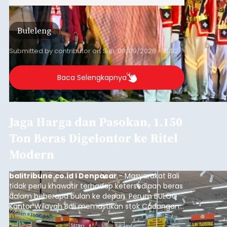
Buleleng
Submitted by
contributor
on
Sun, 08/09/2026 - 18:32
Baca Selengkapnya
Jaga Harga dan Pasokan, 1.150
Ton Beras Digelontor ke Ritel
Modern
balitribune.co.id I Denpasar
- Masyarakat Bali
tidak perlu khawatir terhadap ketersediaan beras
dalam beberapa bulan ke depan. Perum BULOG
Kantor Wilayah Bali memastikan stok Cadangan
Beras Pemerintah (CBP) masih dalam kondisi
aman, bahkan diproyeksikan mampu memenuhi