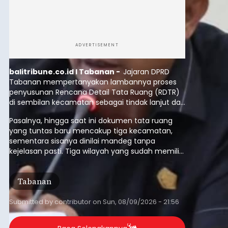
ADVERTISEMENT
balitribune.co.id I Tabanan -
Jajaran DPRD
Tabanan mempertanyakan lambannya proses
penyusunan Rencana Detail Tata Ruang (RDTR)
di sembilan kecamatan sebagai tindak lanjut dari
pelaksanaan RTRW.
Pasalnya, hingga saat ini dokumen tata ruang
yang tuntas baru mencakup tiga kecamatan,
sementara sisanya dinilai mandeg tanpa
kejelasan pasti. Tiga wilayah yang sudah memiliki
RDTR tersebut meliputi Kecamatan Kediri,
Tabanan, dan Selemadeg Barat.
Tabanan
Submitted by
contributor
on
Sun, 08/09/2026 - 21:56