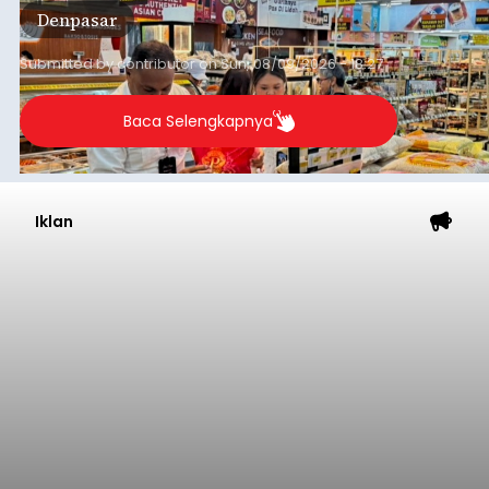
Denpasar
kebutuhan masyarakat hingga sekitar 10 bulan.
Submitted by
contributor
on
Sun, 08/09/2026 - 18:27
Baca Selengkapnya
Iklan