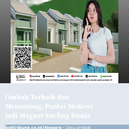
Ombak Terbaik dan
Menantang, Pantai Medewi
Jadi Magnet Surfing Dunia
balitribune.co.id | Negara
- Deru ombak