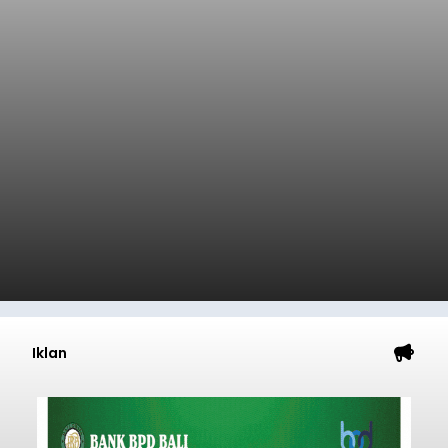
Iklan