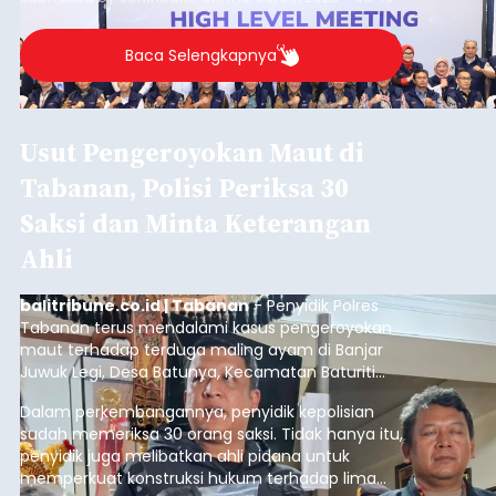
Baca Selengkapnya
Usut Pengeroyokan Maut di
Tabanan, Polisi Periksa 30
Saksi dan Minta Keterangan
Ahli
balitribune.co.id | Tabanan
- Penyidik Polres
Tabanan terus mendalami kasus pengeroyokan
maut terhadap terduga maling ayam di Banjar
Juwuk Legi, Desa Batunya, Kecamatan Baturiti
yang terjadi beberapa waktu lalu.
Dalam perkembangannya, penyidik kepolisian
sudah memeriksa 30 orang saksi. Tidak hanya itu,
penyidik juga melibatkan ahli pidana untuk
memperkuat konstruksi hukum terhadap lima