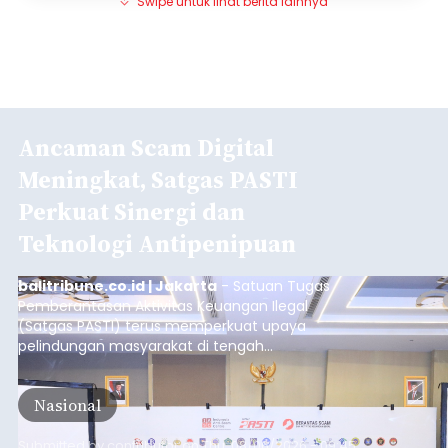
Swipe untuk lihat berita lainnya
Ancaman Scam Digital
Meningkat, Satgas PASTI
Perkuat Sinergi dan
Teknologi Antipenipuan
balitribune.co.id | Jakarta
- Satuan Tugas
Pemberantasan Aktivitas Keuangan Ilegal
(Satgas PASTI) terus memperkuat upaya
pelindungan masyarakat di tengah
meningkatnya ancaman penipuan digital yang
semakin kompleks.
Nasional
Submitted by
contributor
on
Thu, 08/06/2026 - 09:45