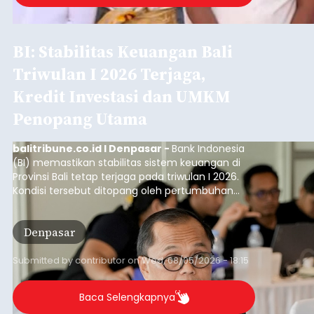
BI: Stabilitas Keuangan Bali
Triwulan I 2026 Terjaga,
Kredit Investasi dan UMKM
Penopang Utama
balitribune.co.id I Denpasar -
Bank Indonesia
(BI) memastikan stabilitas sistem keuangan di
Provinsi Bali tetap terjaga pada triwulan I 2026.
Kondisi tersebut ditopang oleh pertumbuhan
penyaluran kredit yang masih positif, terutama
pada sektor-sektor utama penggerak ekonomi
Denpasar
daerah, dengan risiko kredit yang tetap
terkendali.
Submitted by
contributor
on
Wed, 08/05/2026 - 18:15
Baca Selengkapnya