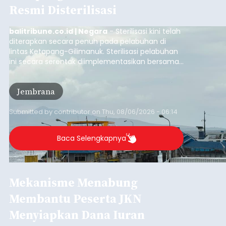
Resmi Disterilisasi
balitribune.co.id | Negara
- Sterilisasi kini telah
diterapkan secara penuh pada pelabuhan di
lintas Ketapang-Gilimanuk. Sterilisasi pelabuhan
ini secara serentak diimplementasikan bersama
empat pelabuhan utama lainnya, yakni
Pelabuhan Merak, Bakauheni, Kayangan, dan
Jembrana
Lembar pada Rabu (5/8/2026).
Submitted by
contributor
on
Thu, 08/06/2026 - 06:14
Baca Selengkapnya
Mekanisme Menabung
Membantu Peserta JKN
Menyiapkan Dana Iuran