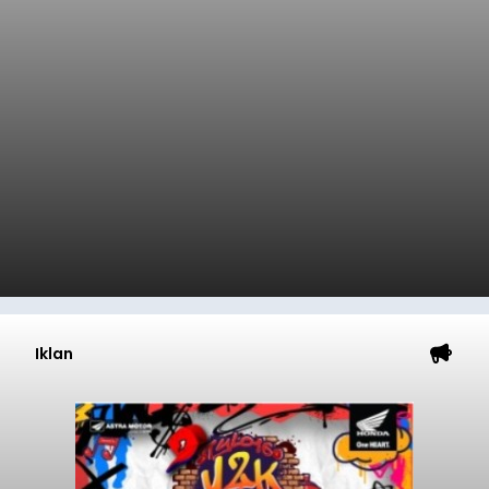
Iklan