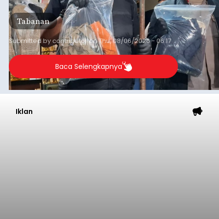
orang tersangka yang saat ini ditahan.
Tabanan
Submitted by
contributor
on
Thu, 08/06/2026 - 06:17
Baca Selengkapnya
Iklan