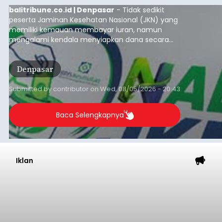
balitribune.co.id | Denpasar
- Tidak sedikit
peserta Jaminan Kesehatan Nasional (JKN) yang
memiliki kemauan membayar iuran, namun
mengalami kendala menyiapkan dana secara
penuh saat jatuh tempo pembayaran iuran.
Kondisi ini terutama dialami oleh peserta
Denpasar
segmen Pekerja Bukan Penerima Upah (PBPU)
yang memiliki penghasilan tidak tetap.
Submitted by
contributor
on
Wed, 08/05/2026 - 20:43
Baca Selengkapnya
Iklan