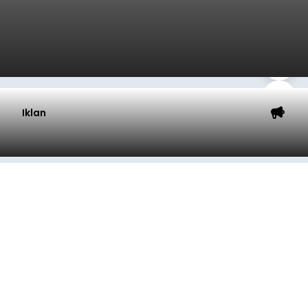
Iklan
Sempat Lumpuhkan Jaringan
Internet, Pencuri Modul BTS
Tower Seluler Akhirnya
Dibekuk
balitribune.co.id I Amlapura -
Lumpuhnya
jaringan internet di wilayah Kota Amlapura