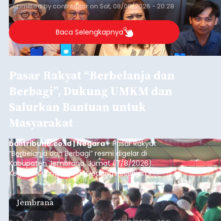
sekolah, salah satunya adalah alumni SMA 1
Submitted by
contributor
on
Sat, 08/08/2026 - 20:28
Denpasar.
Baca Selengkapnya
Pasar Rakyat “Berbelanja dan
Berbagi”, Dukung UMKM dan
Salurkan Bantuan untuk
Masyarakat
balitribune.co.id | Negara
- Pasar Rakyat
“Berbelanja dan Berbagi” resmi digelar di
Kabupaten Jembrana, Jumat (7/8/2026).
Kegiatan yang digelar Gedung Kesenian Ir.
Soekarno ini memadukan pemberdayaan
ekonomi masyarakat dengan aksi sosial tersebut
Jembrana
mendapat antusiasme tinggi dan mencatat nilai
transaksi mencapai Rp672.733.200.