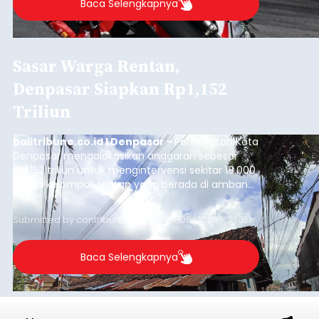
Baca Selengkapnya
Sasar Warga Rentan,
Denpasar Siapkan Rp1,152
Triliun
balitribune.co.id I Denpasar -
Pemerintah Kota
Denpasar mengalokasikan anggaran sebesar
Rp1,152 triliun untuk mengintervensi sekitar 18.000
warga kelompok rentan yang berada di ambang
garis kemiskinan. Langkah strategis ini diambil
guna menjaga masyarakat yang berada pada
Submitted by
contributor
on
Thu, 08/06/2026 - 21:31
kelompok desil 5 dan 6 tersebut agar tidak
merosot ke kategori miskin.
Baca Selengkapnya