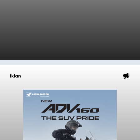
Iklan