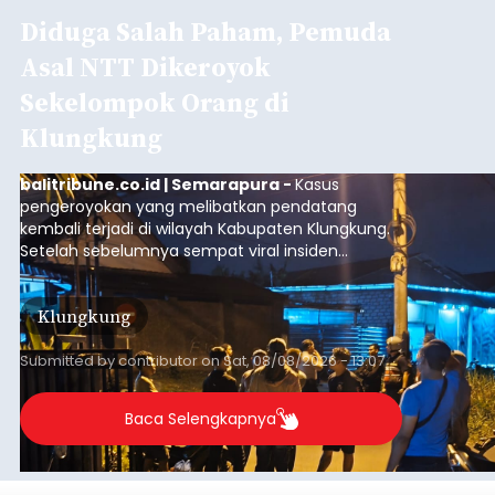
Diduga Salah Paham, Pemuda
Asal NTT Dikeroyok
Sekelompok Orang di
Klungkung
balitribune.co.id | Semarapura -
Kasus
pengeroyokan yang melibatkan pendatang
kembali terjadi di wilayah Kabupaten Klungkung.
Setelah sebelumnya sempat viral insiden
keributan di barat Pasar Galiran, peristiwa serupa
kini menimpa seorang pemuda asal Kabupaten
Klungkung
Sumba Barat Daya (SBD), Nusa Tenggara Timur
(NTT).
Submitted by
contributor
on
Sat, 08/08/2026 - 13:07
Baca Selengkapnya