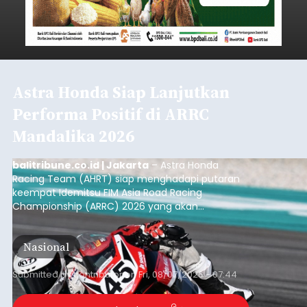
Astra Honda Siap Lanjutkan
Performa Positif di ARRC
Mandalika 2026
balitribune.co.id | Jakarta
– Astra Honda
Racing Team (AHRT) siap menghadapi putaran
keempat Idemitsu FIM Asia Road Racing
Championship (ARRC) 2026 yang akan
berlangsung di Pertamina Mandalika
International Circuit, Lombok, Nusa Tenggara
Nasional
Barat, pada 7–9 Agustus 2026.
Submitted by
contributor
on
Fri, 08/07/2026 - 07:44