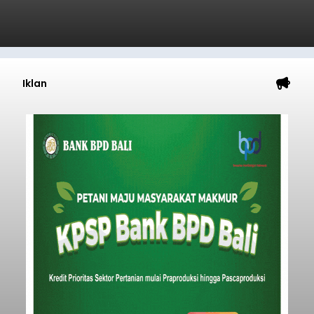
Iklan