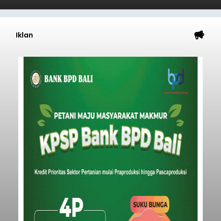
Iklan