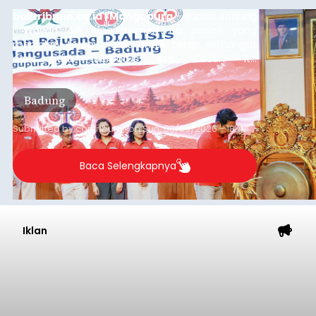
balitribune.co.id | Mangupura
- Bupati Badung
I Wayan Adi Arnawa meminta pasien yang
menjalani terapi dialisis untuk tetap semangat
dan tidak berputus asa. Pesan itu
disampaikannya saat menghadiri Sarasehan
Pejuang Dialisis yang digelar RSD Mangusada di
Badung
Ruang Kertha Gosana, Puspem Badung, Minggu
(9/8/2026).
Submitted by
contributor
on
Sun, 08/09/2026 - 18:44
Baca Selengkapnya
Iklan