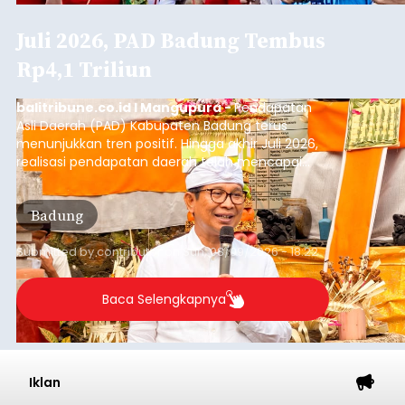
Juli 2026, PAD Badung Tembus
Rp4,1 Triliun
balitribune.co.id I Mangupura -
Pendapatan
Asli Daerah (PAD) Kabupaten Badung terus
menunjukkan tren positif. Hingga akhir Juli 2026,
realisasi pendapatan daerah telah mencapai
Rp4,1 triliun atau rata-rata sekitar Rp730 miliar
per bulan, meningkat signifikan dibandingkan
Badung
rata-rata penerimaan sebelumnya yang berkisar
Rp350 miliar hingga Rp400 miliar per bulan.
Submitted by
contributor
on
Sun, 08/09/2026 - 18:22
Baca Selengkapnya
Iklan