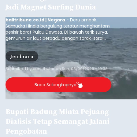
Jadi Magnet Surfing Dunia
balitribune.co.id | Negara
- Deru ombak
Samudra Hindia bergulung teratur menghantam
pesisir barat Pulau Dewata. Di bawah terik surya,
gemuruh air laut berpadu dengan sorak-sorai
penonton yang memadati Pantai Medewi,
Kecamatan Pekutatan pada Minggu (9/8/2026).
Jembrana
Ratusan peselancar dari berbagai penjuru
nusantara berkompetisi menaklukan ombak
terbaik dan menantang.
Submitted by
contributor
on
Sun, 08/09/2026 - 19:38
Baca Selengkapnya
Bupati Badung Minta Pejuang
Dialisis Tetap Semangat Jalani
Pengobatan