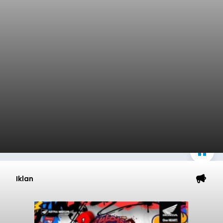
Iklan