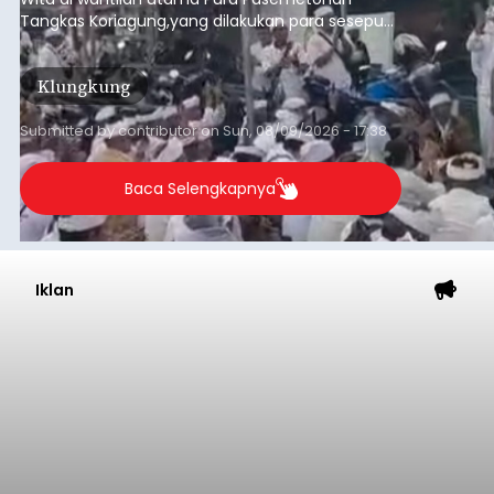
Tangkas Koriagung,yang dilakukan para sesepuh
kedua belah pihak yang berseberangan.
Klungkung
Submitted by
contributor
on
Sun, 08/09/2026 - 17:38
Baca Selengkapnya
Iklan