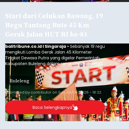
Start dari Celukan Bawang, 19
Regu Tantang Rute 45 Km
Gerak Jalan HUT RI ke-81
balitribune.co.id I Singaraja -
Sebanyak 19 regu
mengikuti Lomba Gerak Jalan 45 Kilometer
Tingkat Dewasa Putra yang digelar Pemerintah
Kabupaten Buleleng dalam rangka memperingati
HUT ke-81 Kemerdekaan Republik Indonesia.
Lomba resmi dimulai dari Lapangan Sepak Bola
Buleleng
Desa Celukan Bawang, Sabtu (8/8/2026) malam.
Submitted by
contributor
on
Sun, 08/09/2026 - 18:32
Baca Selengkapnya