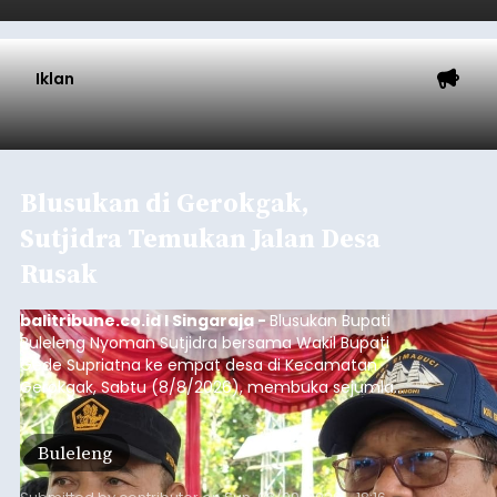
Iklan
Blusukan di Gerokgak,
Sutjidra Temukan Jalan Desa
Rusak
balitribune.co.id I Singaraja -
Blusukan Bupati
Buleleng Nyoman Sutjidra bersama Wakil Bupati
Gede Supriatna ke empat desa di Kecamatan
Gerokgak, Sabtu (8/8/2026), membuka sejumlah
persoalan yang masih dihadapi masyarakat. Dari
jalan desa yang rusak hingga potensi pertanian
Buleleng
yang belum optimal, semuanya menjadi
perhatian pemerintah daerah.