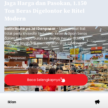
Jaga Harga dan Pasokan, 1.150
Ton Beras Digelontor ke Ritel
Modern
balitribune.co.id I Denpasar
- Masyarakat Bali
tidak perlu khawatir terhadap ketersediaan beras
dalam beberapa bulan ke depan. Perum BULOG
Kantor Wilayah Bali memastikan stok Cadangan
Beras Pemerintah (CBP) masih dalam kondisi
aman, bahkan diproyeksikan mampu memenuhi
Denpasar
kebutuhan masyarakat hingga sekitar 10 bulan.
Submitted by
contributor
on
Sun, 08/09/2026 - 18:27
Baca Selengkapnya
Iklan