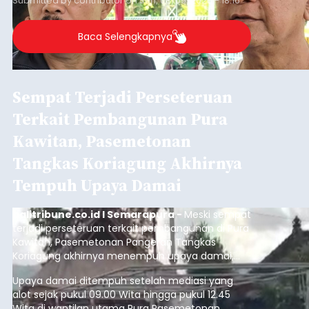
Submitted by
contributor
on
Sun, 08/09/2026 - 18:16
Baca Selengkapnya
Sempat Terjadi Perseteruan
Terkait Pembangunan Pura
Kawitan, Pasemetonan
Tangkas Koriagung Akhirnya
Tempuh Upaya Damai
balitribune.co.id I Semarapura -
Meski sempat
terjadi perseteruan terkait pembangunan di Pura
Kawitan, Pasemetonan Pangeran Tangkas
Koriagung akhirnya menempuh upaya damai,
pada Minggu (9/8/2026).
Upaya damai ditempuh setelah mediasi yang
alot sejak pukul 09.00 Wita hingga pukul 12.45
Wita di wantilan utama Pura Pasemetonan