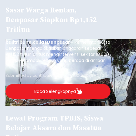
Sasar Warga Rentan,
Denpasar Siapkan Rp1,152
Triliun
balitribune.co.id I Denpasar -
Pemerintah Kota
Denpasar mengalokasikan anggaran sebesar
Rp1,152 triliun untuk mengintervensi sekitar 18.000
warga kelompok rentan yang berada di ambang
garis kemiskinan. Langkah strategis ini diambil
guna menjaga masyarakat yang berada pada
Submitted by
contributor
on
Thu, 08/06/2026 - 21:31
kelompok desil 5 dan 6 tersebut agar tidak
merosot ke kategori miskin.
Baca Selengkapnya
Lewat Program TPBIS, Siswa
Belajar Aksara dan Masatua