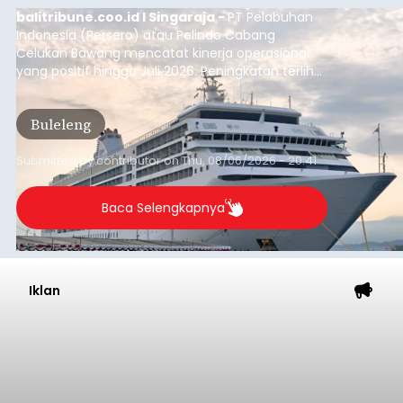
balitribune.coo.id I Singaraja -
PT Pelabuhan
Indonesia (Persero) atau Pelindo Cabang
Celukan Bawang mencatat kinerja operasional
yang positif hingga Juli 2026. Peningkatan terlihat
dari arus kapal yang mencapai 1,48 juta Gross
Tonnage (GT), atau tumbuh 12,4 persen
Buleleng
dibandingkan periode yang sama tahun lalu
yang tercatat sebesar 1,32 juta GT.
Submitted by
contributor
on
Thu, 08/06/2026 - 20:41
Baca Selengkapnya
Iklan