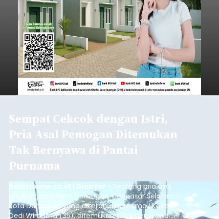
Sempat Cekcok dengan Istri,
Pria Asal Pemogan Ditemukan
Tak Bernyawa di Pantai
Purnama
balitribune.co.id I Gianyar -
Seorang pria asal
Lingkungan Dalem, Pemogan, Denpasar Selatan,
Kota Denpasar, yang diketahui bernama I Kadek
Dedi Wiranata (35), ditemukan tidak bernyawa di