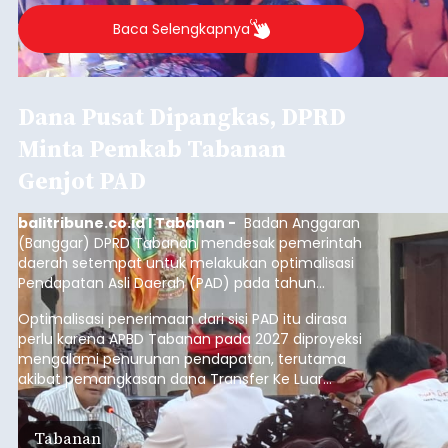
Baca Selengkapnya
Dana Pusat Dipangkas, DPRD
Minta Pemkab Tabanan
Genjot PAD
balitribune.co.id I Tabanan -
Badan Anggaran
(Banggar) DPRD Tabanan mendesak pemerintah
daerah setempat untuk melakukan optimalisasi
Pendapatan Asli Daerah (PAD) pada tahun
anggaran 2027.
Optimalisasi penerimaan dari sisi PAD itu dirasa
perlu karena APBD Tabanan pada 2027 diproyeksi
mengalami penurunan pendapatan, terutama
akibat pemangkasan dana Transfer Ke Luar
Daerah (TKD) dari pemerintah pusat.
Tabanan