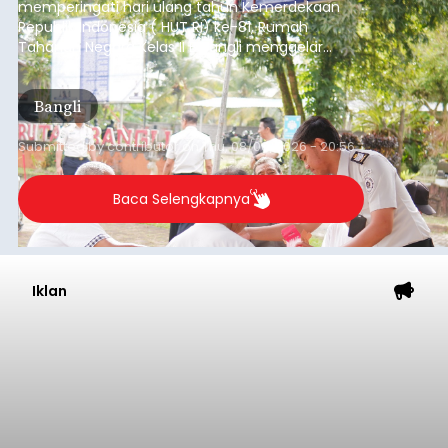
memperingati hari ulang tahun Kemerdekaan
Republik Indonesia ( HUT RI) ke-81, Rumah
Tahanan Negara Kelas II B Bangli menggelar
kegiatan pemeriksaan kesehatan gratis, Rabu
(6/8/2026).
Bangli
Submitted by
contributor
on
Thu, 08/06/2026 - 20:56
Baca Selengkapnya
Iklan