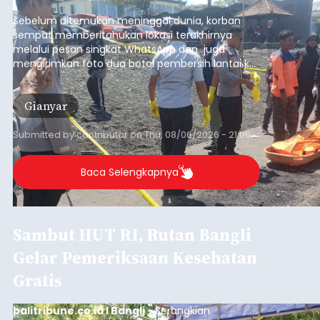
pesisir Pantai Purnama, Sukawati.
Sebelum ditemukan meninggal dunia, korban
sempat memberitahukan lokasi terakhirnya
melalui pesan singkat WhatsApp dan juga
mengirimkan foto dua botol pembersih lantai ke
istrinya.
Gianyar
Submitted by
contributor
on
Thu, 08/06/2026 - 21:06
Baca Selengkapnya
Sambut HUT RI, Rutan Bangli
Gelar Pemeriksaan Kesehatan
Gratis
balitribune.co.id I Bangli -
Serangkian