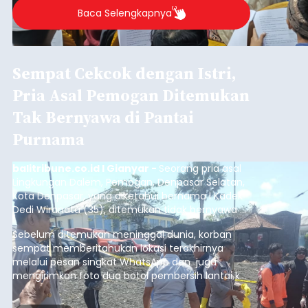
2026.
Baca Selengkapnya
Sempat Cekcok dengan Istri,
Pria Asal Pemogan Ditemukan
Tak Bernyawa di Pantai
Purnama
balitribune.co.id I Gianyar -
Seorang pria asal
Lingkungan Dalem, Pemogan, Denpasar Selatan,
Kota Denpasar, yang diketahui bernama I Kadek
Dedi Wiranata (35), ditemukan tidak bernyawa di
pesisir Pantai Purnama, Sukawati.
Sebelum ditemukan meninggal dunia, korban
sempat memberitahukan lokasi terakhirnya
melalui pesan singkat WhatsApp dan juga
mengirimkan foto dua botol pembersih lantai ke
istrinya.