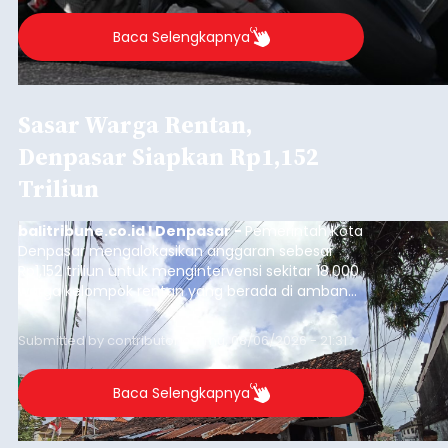
Baca Selengkapnya
Sasar Warga Rentan,
Denpasar Siapkan Rp1,152
Triliun
balitribune.co.id I Denpasar -
Pemerintah Kota
Denpasar mengalokasikan anggaran sebesar
Rp1,152 triliun untuk mengintervensi sekitar 18.000
warga kelompok rentan yang berada di ambang
garis kemiskinan. Langkah strategis ini diambil
guna menjaga masyarakat yang berada pada
Submitted by
contributor
on
Thu, 08/06/2026 - 21:31
kelompok desil 5 dan 6 tersebut agar tidak
merosot ke kategori miskin.
Baca Selengkapnya