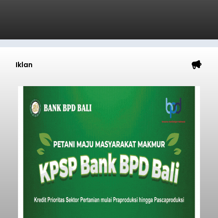
Iklan