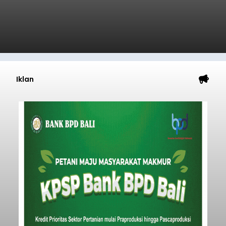
Badung
Submitted by
contributor
on
Thu, 08/06/2026 - 20:38
Baca Selengkapnya
Iklan