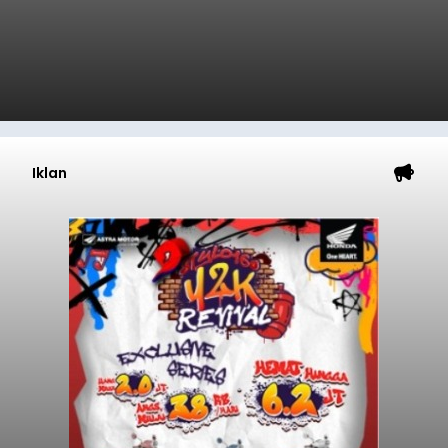
Iklan