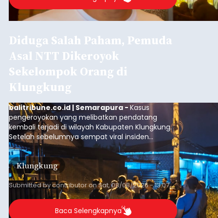
Diduga Salah Paham, Pemuda
Asal NTT Dikeroyok
Sekelompok Orang di
Klungkung
balitribune.co.id | Semarapura -
Kasus
pengeroyokan yang melibatkan pendatang
kembali terjadi di wilayah Kabupaten Klungkung.
Setelah sebelumnya sempat viral insiden
keributan di barat Pasar Galiran, peristiwa serupa
kini menimpa seorang pemuda asal Kabupaten
Klungkung
Sumba Barat Daya (SBD), Nusa Tenggara Timur
(NTT).
Submitted by
contributor
on
Sat, 08/08/2026 - 13:07
Baca Selengkapnya