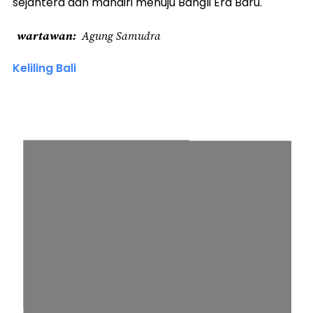
sejahtera dan mandiri menuju Bangli Era Baru.
wartawan
Agung Samudra
Keliling Bali