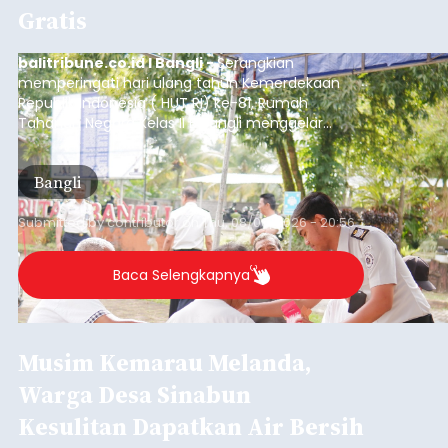
Gratis
balitribune.co.id I Bangli -
Serangkian
memperingati hari ulang tahun Kemerdekaan
Republik Indonesia ( HUT RI) ke-81, Rumah
Tahanan Negara Kelas II B Bangli menggelar
kegiatan pemeriksaan kesehatan gratis, Rabu
(6/8/2026).
Bangli
Submitted by
contributor
on
Thu, 08/06/2026 - 20:56
Baca Selengkapnya
Musim Kemarau Melanda,
Warga Desa Sinabun
Kesulitan Dapatkan Air Bersih