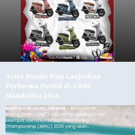
Astra Honda Siap Lanjutkan
Performa Positif di ARRC
Mandalika 2026
balitribune.co.id | Jakarta
– Astra Honda
Racing Team (AHRT) siap menghadapi putaran
keempat Idemitsu FIM Asia Road Racing
Championship (ARRC) 2026 yang akan
berlangsung di Pertamina Mandalika