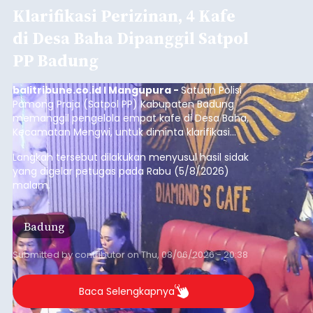
Kunjungan Kapal Pesiar di
Pelabuhan Celukan Bawang
Tumbuh 25 Persen
balitribune.coo.id I Singaraja -
PT Pelabuhan
Indonesia (Persero) atau Pelindo Cabang
Celukan Bawang mencatat kinerja operasional
yang positif hingga Juli 2026. Peningkatan terlihat
dari arus kapal yang mencapai 1,48 juta Gross
Tonnage (GT), atau tumbuh 12,4 persen
Buleleng
dibandingkan periode yang sama tahun lalu