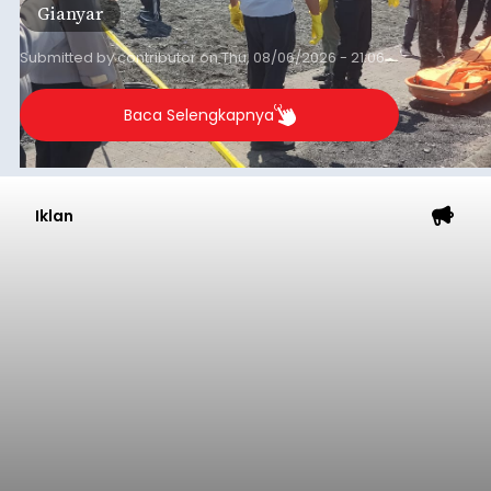
Gianyar
Submitted by
contributor
on
Thu, 08/06/2026 - 21:06
Baca Selengkapnya
Iklan