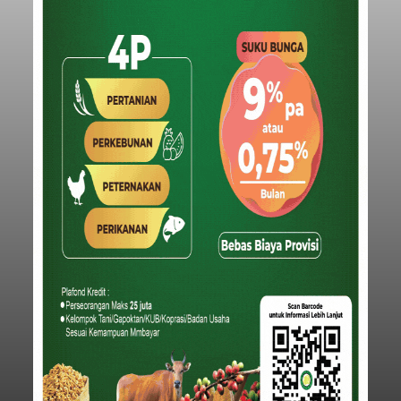
Iklan