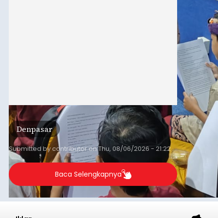
berlangsung selama Agustus hingga September
2026.
Denpasar
Submitted by
contributor
on
Thu, 08/06/2026 - 21:22
Baca Selengkapnya