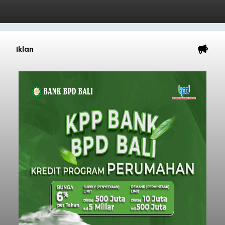
Iklan