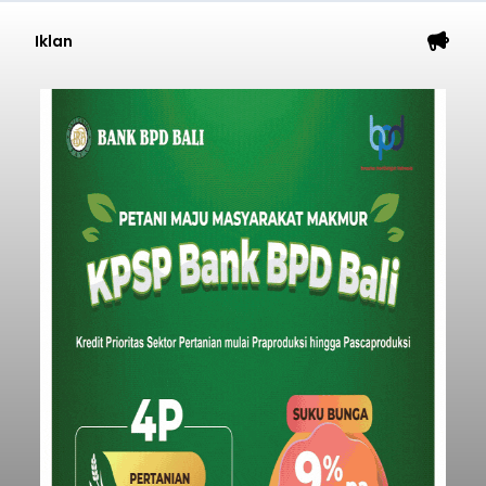
Iklan