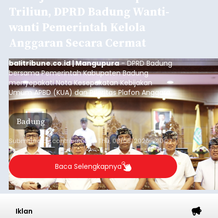
Triliun, DPRD Badung Wanti-
wanti Pemerintah Kelola
Anggaran Secara Cermat
balitribune.co.id | Mangupura
- DPRD Badung
bersama Pemerintah Kabupaten Badung
menyepakati Nota Kesepakatan Kebijakan
Umum APBD (KUA) dan Prioritas Plafon Anggaran
Sementara (PPAS) Tahun Anggaran 2027 dalam
rapat paripurna yang digelar di Gedung DPRD
Badung
Badung, Kamis (6/8/2026).
Submitted by
contributor
on
Thu, 08/06/2026 - 20:27
Baca Selengkapnya
Iklan