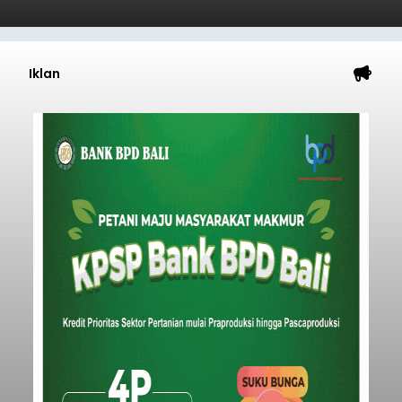
Iklan