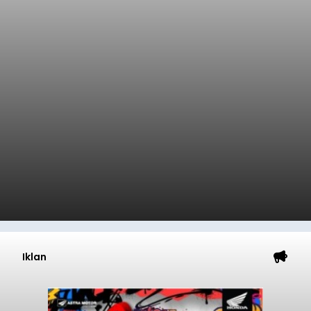
Iklan