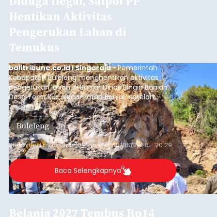
Diduga Ilegal, Satpol PP
Hentikan Aktivitas
Pengerukan Lahan di
Temukus
balitribune.co.id I Singaraja -
Pemerintah
Kabupaten Buleleng menghentikan aktivitas
pengerukan lahan di Banjar Dinas Bingin Banjah,
Desa Temukus, Kecamatan Banjar, setelah
ditemukan indikasi kegiatan pengambilan
material yang tidak sesuai dengan peruntukan
Buleleng
kawasan.
Submitted by
contributor
on
Thu, 08/06/2026 - 20:29
Baca Selengkapnya
Belanja 2027 Tembus Rp14