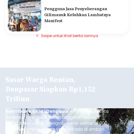
Pengguna Jasa Penyeberangan
Gilimanuk Keluhkan Lambatnya
Manifest
Swipe untuk lihat berita lainnya
Sasar Warga Rentan,
Denpasar Siapkan Rp1,152
Triliun
balitribune.co.id I Denpasar -
Pemerintah Kota
Denpasar mengalokasikan anggaran sebesar
Rp1,152 triliun untuk mengintervensi sekitar 18.000
warga kelompok rentan yang berada di ambang