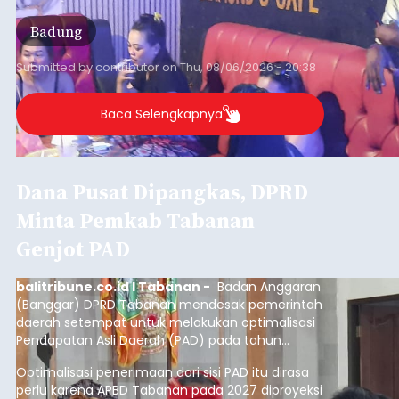
Badung
Submitted by
contributor
on
Thu, 08/06/2026 - 20:38
Baca Selengkapnya
Dana Pusat Dipangkas, DPRD
Minta Pemkab Tabanan
Genjot PAD
balitribune.co.id I Tabanan -
Badan Anggaran
(Banggar) DPRD Tabanan mendesak pemerintah
daerah setempat untuk melakukan optimalisasi
Pendapatan Asli Daerah (PAD) pada tahun
anggaran 2027.
Optimalisasi penerimaan dari sisi PAD itu dirasa
perlu karena APBD Tabanan pada 2027 diproyeksi