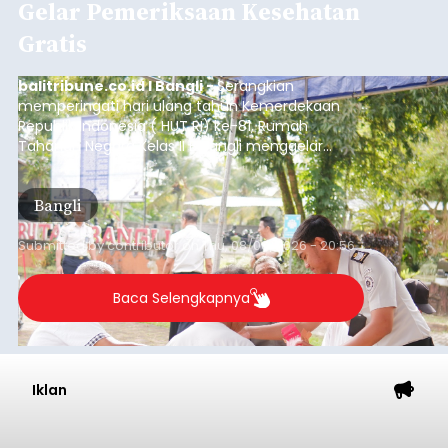
Gelar Pemeriksaan Kesehatan
Gratis
balitribune.co.id I Bangli -
Serangkian
memperingati hari ulang tahun Kemerdekaan
Republik Indonesia ( HUT RI) ke-81, Rumah
Tahanan Negara Kelas II B Bangli menggelar
kegiatan pemeriksaan kesehatan gratis, Rabu
(6/8/2026).
Bangli
Submitted by
contributor
on
Thu, 08/06/2026 - 20:56
Baca Selengkapnya
Iklan