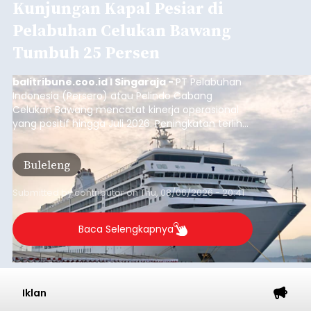
Kunjungan Kapal Pesiar di
Pelabuhan Celukan Bawang
Tumbuh 25 Persen
balitribune.coo.id I Singaraja -
PT Pelabuhan
Indonesia (Persero) atau Pelindo Cabang
Celukan Bawang mencatat kinerja operasional
yang positif hingga Juli 2026. Peningkatan terlihat
dari arus kapal yang mencapai 1,48 juta Gross
Tonnage (GT), atau tumbuh 12,4 persen
Buleleng
dibandingkan periode yang sama tahun lalu
yang tercatat sebesar 1,32 juta GT.
Submitted by
contributor
on
Thu, 08/06/2026 - 20:41
Baca Selengkapnya
Iklan