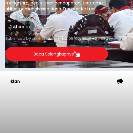
mengalami penurunan pendapatan, terutama
akibat pemangkasan dana Transfer Ke Luar
Daerah (TKD) dari pemerintah pusat.
Tabanan
Submitted by
contributor
on
Thu, 08/06/2026 - 20:33
Baca Selengkapnya
Iklan