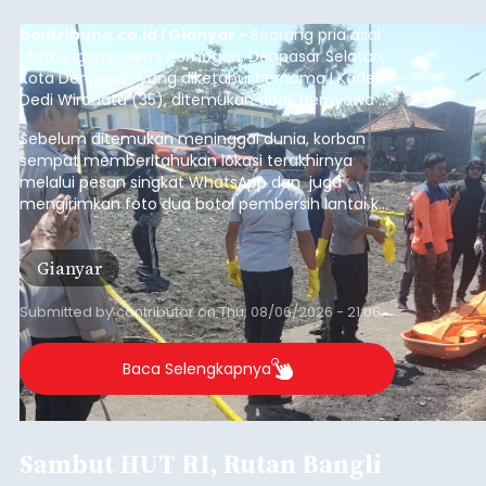
balitribune.co.id I Gianyar -
Seorang pria asal
Lingkungan Dalem, Pemogan, Denpasar Selatan,
Kota Denpasar, yang diketahui bernama I Kadek
Dedi Wiranata (35), ditemukan tidak bernyawa di
pesisir Pantai Purnama, Sukawati.
Sebelum ditemukan meninggal dunia, korban
sempat memberitahukan lokasi terakhirnya
melalui pesan singkat WhatsApp dan juga
mengirimkan foto dua botol pembersih lantai ke
istrinya.
Gianyar
Submitted by
contributor
on
Thu, 08/06/2026 - 21:06
Baca Selengkapnya
Sambut HUT RI, Rutan Bangli