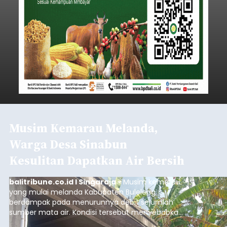
Iklan
Klarifikasi Perizinan, 4 Kafe
di Desa Baha Dipanggil Satpol
PP Badung
balitribune.co.id I Mangupura -
Satuan Polisi