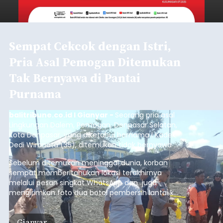
Sambut HUT RI, Rutan Bangli
Gelar Pemeriksaan Kesehatan
Gratis
balitribune.co.id I Bangli -
Serangkian
memperingati hari ulang tahun Kemerdekaan
Republik Indonesia ( HUT RI) ke-81, Rumah
Tahanan Negara Kelas II B Bangli menggelar
kegiatan pemeriksaan kesehatan gratis, Rabu
(6/8/2026).
Bangli
Submitted by
contributor
on
Thu, 08/06/2026 - 20:56
Baca Selengkapnya
Iklan