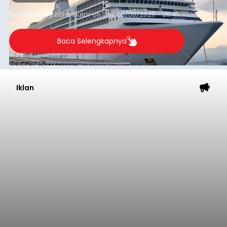
balitribune.co.id I Tabanan -
Badan Anggaran
(Banggar) DPRD Tabanan mendesak pemerintah
daerah setempat untuk melakukan optimalisasi
Pendapatan Asli Daerah (PAD) pada tahun
anggaran 2027.
Optimalisasi penerimaan dari sisi PAD itu dirasa
perlu karena APBD Tabanan pada 2027 diproyeksi
mengalami penurunan pendapatan, terutama
akibat pemangkasan dana Transfer Ke Luar
Daerah (TKD) dari pemerintah pusat.
Tabanan
Submitted by
contributor
on
Thu, 08/06/2026 - 20:33
Baca Selengkapnya
Iklan