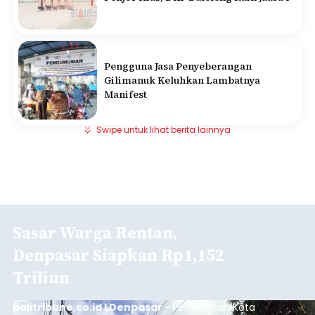
Pengguna Jasa Penyeberangan
Gilimanuk Keluhkan Lambatnya
Manifest
Swipe untuk lihat berita lainnya
Sasar Warga Rentan,
Denpasar Siapkan Rp1,152
Triliun
balitribune.co.id I Denpasar -
Pemerintah Kota