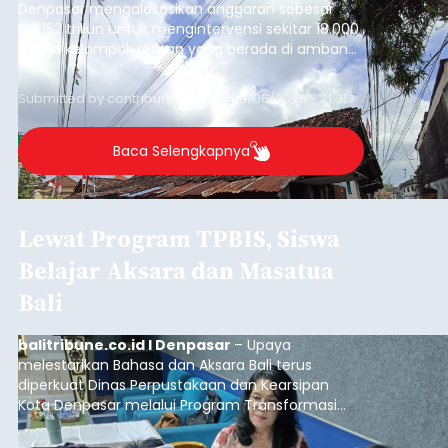
Denpasar mengalokasikan anggaran sebesar
Rp1,152 triliun untuk mengintervensi sekitar 18.000
warga kelompok rentan yang berada di ambang
garis kemiskinan. Langkah strategis ini diambil
guna menjaga masyarakat yang berada pada
Submitted by
contributor
on
Thu, 08/06/2026 - 21:31
kelompok desil 5 dan 6 tersebut agar tidak
merosot ke kategori miskin.
Baca Selengkapnya
Lewat Program TPBIS, Siswa
Belajar Aksara dan Masatua
Bali
balitribune.co.id I Denpasar
– Upaya
melestarikan Bahasa dan Aksara Bali terus
diperkuat Dinas Perpustakaan dan Kearsipan
Kota Denpasar melalui Program Transformasi
Perpustakaan Berbasis Inklusi Sosial (TPBIS).
Tahun ini, sebanyak 63 siswa kelas IV dan V SD