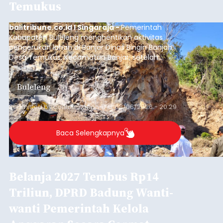
Reserse Narkoba (Ditresnarkoba) Polda Bali
berhasil meringkus seorang pria berinisial MMT
(28) yang diduga kuat sebagai pengedar
narkotika jenis sabu. Penangkapan ini dilakukan di
dua lokasi berbeda di wilayah Denpasar dan
Denpasar
Badung pada Selasa (4/8/2026) malam.
Submitted by
contributor
on
Thu, 08/06/2026 - 20:19
Baca Selengkapnya
Iklan