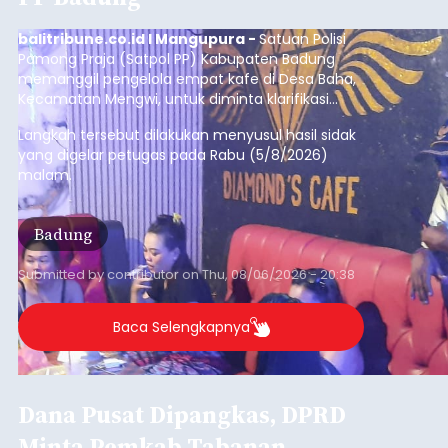
Iklan
Diduga Ilegal, Satpol PP
Hentikan Aktivitas
Pengerukan Lahan di
Temukus
balitribune.co.id I Singaraja -
Pemerintah
Kabupaten Buleleng menghentikan aktivitas
pengerukan lahan di Banjar Dinas Bingin Banjah,
Desa Temukus, Kecamatan Banjar, setelah
ditemukan indikasi kegiatan pengambilan
material yang tidak sesuai dengan peruntukan
Buleleng
kawasan.