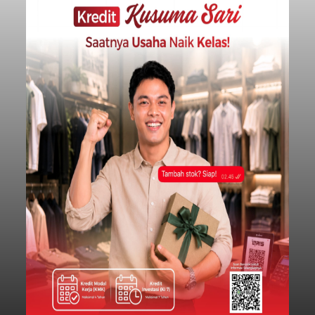
Tak Bernyawa di Pantai
Purnama
balitribune.co.id I Gianyar -
Seorang pria asal
Lingkungan Dalem, Pemogan, Denpasar Selatan,
Kota Denpasar, yang diketahui bernama I Kadek
Dedi Wiranata (35), ditemukan tidak bernyawa di
pesisir Pantai Purnama, Sukawati.
Sebelum ditemukan meninggal dunia, korban
sempat memberitahukan lokasi terakhirnya
melalui pesan singkat WhatsApp dan juga
mengirimkan foto dua botol pembersih lantai ke
istrinya.
Gianyar
Submitted by
contributor
on
Thu, 08/06/2026 - 21:06
Baca Selengkapnya