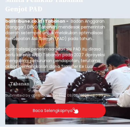
Submitted by
contributor
on
Thu, 08/06/2026 - 20:29
Baca Selengkapnya
Belanja 2027 Tembus Rp14
Triliun, DPRD Badung Wanti-
wanti Pemerintah Kelola
Anggaran Secara Cermat
balitribune.co.id | Mangupura
- DPRD Badung
bersama Pemerintah Kabupaten Badung
menyepakati Nota Kesepakatan Kebijakan
Umum APBD (KUA) dan Prioritas Plafon Anggaran
Sementara (PPAS) Tahun Anggaran 2027 dalam
rapat paripurna yang digelar di Gedung DPRD
Badung
Badung, Kamis (6/8/2026).
Submitted by
contributor
on
Thu, 08/06/2026 - 20:27