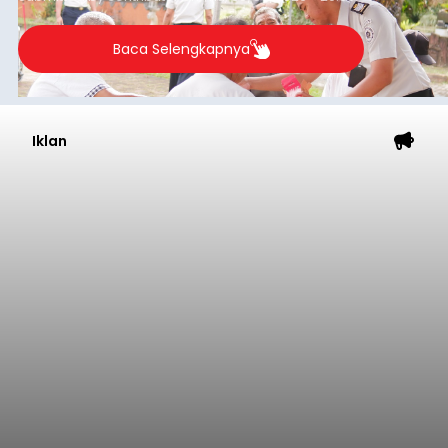
Iklan
Musim Kemarau Melanda,
Warga Desa Sinabun
Kesulitan Dapatkan Air Bersih
balitribune.co.id I Singaraja -
Musim kemarau
yang mulai melanda Kabupaten Buleleng
berdampak pada menurunnya debit sejumlah
sumber mata air. Kondisi tersebut menyebabkan
warga di beberapa desa mulai mengalami
kesulitan mendapatkan air bersih, terutama
Buleleng
untuk memenuhi kebutuhan mandi, cuci, dan
kakus (MCK). Seperti yang dialami warga Desa