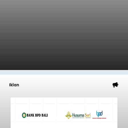
Iklan
Sempat Cekcok dengan Istri,
Pria Asal Pemogan Ditemukan