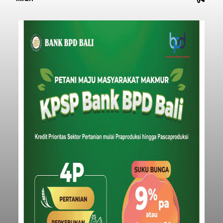
PWI Pusat, AFPI, dan OJK
Bersinergi Perkuat Literasi
Keuangan
balitribune.co.id I Jakarta -
Persatuan
Wartawan Indonesia (PWI) Pusat berkolaborasi
dengan Asosiasi Fintech Pendanaan Bersama
Indonesia (AFPI) dan Otoritas Jasa Keuangan
(OJK) menggelar Workshop bertajuk "Pintar
untuk Inklusi Keuangan: Jurnalisme untuk
Nasional
Kepentingan Publik" di Aryaduta Hotel (Tugu
Tani) Jakarta, Kamis (6/8/2026).
Submitted by
contributor
on
Thu, 08/06/2026 - 20:05
Baca Selengkapnya
Iklan