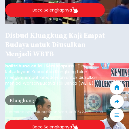
Baca Selengkapnya
Disbud Klungkung Kaji Empat
Budaya untuk Diusulkan
Menjadi WBTB
balitribune.co.id I Semarapura -
Dinas
Kebudayaan Kabupaten Klungkung telah
mengkaji empat kebudayaan untuk diusulkan
menjadi Warisan Budaya Tak Benda (WBTB)
tahun 2026.
Klungkung
Submitted by
contributor
on
Wed, 08/05/2026 - 17:38
Baca Selengkapnya