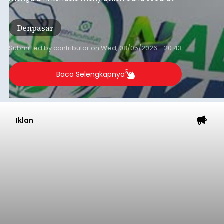
penuh saat jatuh tempo pembayaran iuran.
Kondisi ini terutama dialami oleh peserta
Denpasar
segmen Pekerja Bukan Penerima Upah (PBPU)
yang memiliki penghasilan tidak tetap.
Submitted by
contributor
on
Wed, 08/05/2026 - 20:43
Baca Selengkapnya
Iklan