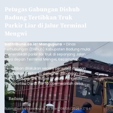
Petugas Gabungan Dishub
Badung Tertibkan Truk
Parkir Liar di Jalur Terminal
Mengwi
balitribune.co.id I Mangupura -
Dinas
Perhubungan (Dishub) Kabupaten Badung mulai
menertibkan parkir liar truk di sepanjang Jalan
Raya depan Terminal Mengwi, Kecamatan
Mengwi, Rabu (5/8/2026).
Penertiban dilakukan secara persuasif dengan
melibatkan sekitar 50 personel gabungan dari
Polres Badung, TNI, Satpol PP, Balai Pengelola
Transportasi Darat (BPTD), pemerintah desa,
desa adat, Linmas, dan Pecalang.
Badung
Submitted by
contributor
on
Wed, 08/05/2026 - 17:54