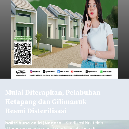
Mulai Diterapkan, Pelabuhan
Ketapang dan Gilimanuk
Resmi Disterilisasi
balitribune.co.id | Negara
- Sterilisasi kini telah
diterapkan secara penuh pada pelabuhan di