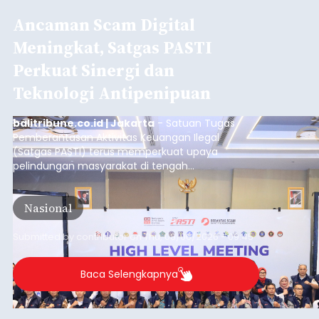
Ancaman Scam Digital
Meningkat, Satgas PASTI
Perkuat Sinergi dan
Teknologi Antipenipuan
balitribune.co.id | Jakarta
- Satuan Tugas
Pemberantasan Aktivitas Keuangan Ilegal
(Satgas PASTI) terus memperkuat upaya
pelindungan masyarakat di tengah
meningkatnya ancaman penipuan digital yang
semakin kompleks.
Nasional
Submitted by
contributor
on
Thu, 08/06/2026 - 09:45
Baca Selengkapnya