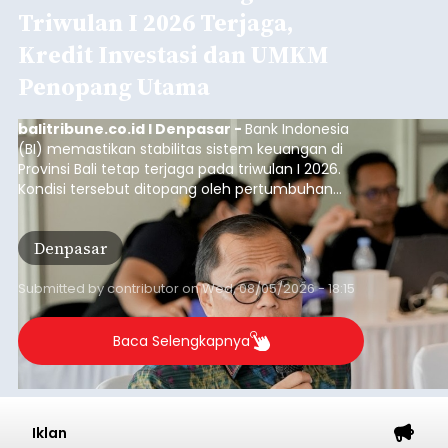
Triwulan I 2026 Terjaga,
Kredit Investasi dan UMKM
Penopang Utama
balitribune.co.id I Denpasar -
Bank Indonesia
(BI) memastikan stabilitas sistem keuangan di
Provinsi Bali tetap terjaga pada triwulan I 2026.
Kondisi tersebut ditopang oleh pertumbuhan
penyaluran kredit yang masih positif, terutama
pada sektor-sektor utama penggerak ekonomi
Denpasar
daerah, dengan risiko kredit yang tetap
terkendali.
Submitted by
contributor
on
Wed, 08/05/2026 - 18:15
Baca Selengkapnya
Iklan