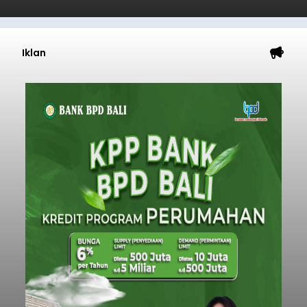
Iklan