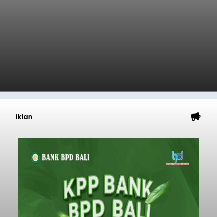
Iklan