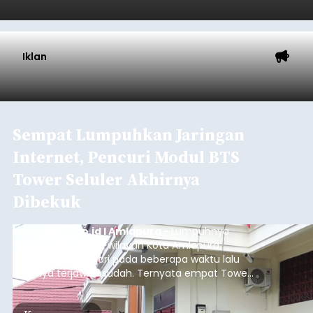
Iklan
Sempat Lumpuhkan Jaringan
Internet, Pencuri Modul BTS
Tower Seluler Akhirnya
Dibekuk
balitribune.co.id I Amlapura -
Lumpuhnya
jaringan internet di wilayah Kota Amlapura
selama berhari-hari pada beberapa waktu lalu
akhirnya terjawab sudah. Ternyata empat Tower
BTS Seluler yang berada di lokasi berbeda di
wilayah Karangasem telah dibobol maling,