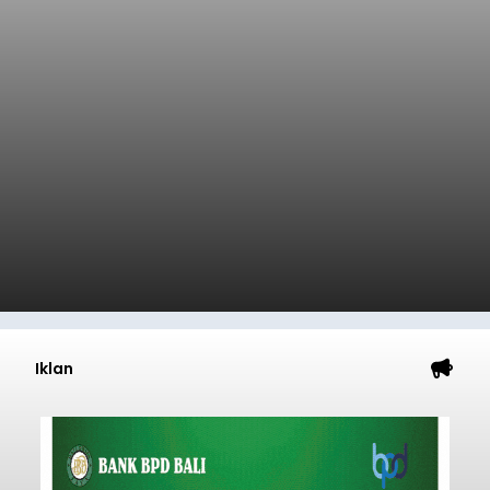
Iklan