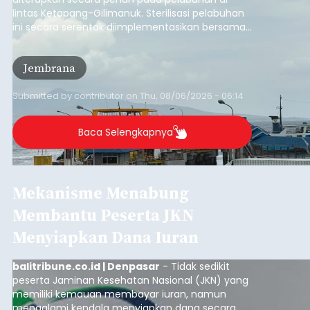
lintas Ketapang-Gilimanuk. Sterilisasi pelabuhan
ini secara serentak diimplementasikan bersama
empat pelabuhan utama lainnya, yakni
Pelabuhan Merak, Bakauheni, Kayangan, dan
Jembrana
Lembar pada Rabu (5/8/2026).
Submitted by
contributor
on
Thu, 08/06/2026 - 06:14
Baca Selengkapnya
Mekanisme Menabung
Membantu Peserta JKN
Menyiapkan Dana Iuran
balitribune.co.id | Denpasar
- Tidak sedikit
peserta Jaminan Kesehatan Nasional (JKN) yang
memiliki kemauan membayar iuran, namun
mengalami kendala menyiapkan dana secara