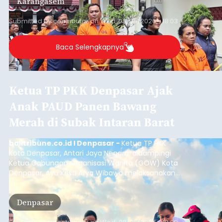
Karangasem
dimana bagian modul penguat signal yang
berada di Tower BTS Seluler itu hilang dicuri.
Submitted by
contributor
on
Wed, 08/05/2026 - 18:03
Baca Selengkapnya
Ketua TP PKK Denpasar Ajak
Anak PAUD Panen Bawang
Merah di Subak Intaran Barat
balitribune.co.id I Denpasar -
Ketua TP PKK
Kota Denpasar, Antari Jaya Negara, didampingi
Ketua Gabungan Organisasi Wanita (GOW) Kota
Denpasar, Ayu Kristi Arya Wibawa melaksanakan
panen bawang merah dan jagung manis
bersama anak-anak Pendidikan Anak Usia Dini
Denpasar
(PAUD) di Subak Intaran Barat, Rabu (5/8/2026).