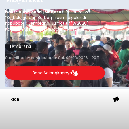
balitribune.co.id | Negara
- Pasar Rakyat
“Berbelanja dan Berbagi” resmi digelar di
Kabupaten Jembrana, Jumat (7/8/2026).
Kegiatan yang digelar Gedung Kesenian Ir.
Soekarno ini memadukan pemberdayaan
ekonomi masyarakat dengan aksi sosial tersebut
Jembrana
mendapat antusiasme tinggi dan mencatat nilai
transaksi mencapai Rp672.733.200.
Submitted by
contributor
on
Sat, 08/08/2026 - 20:11
Baca Selengkapnya
Iklan