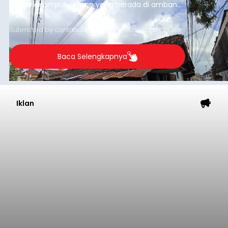
warga kelompok rentan yang berada di ambang
garis kemiskinan. Langkah strategis ini diambil
guna menjaga masyarakat yang berada pada
Submitted by
contributor
on
Thu, 08/06/2026 - 21:31
kelompok desil 5 dan 6 tersebut agar tidak
merosot ke kategori miskin.
Baca Selengkapnya
Iklan