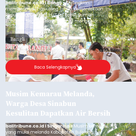
balitribune.co.id I Bangli -
Serangkian
memperingati hari ulang tahun Kemerdekaan
Republik Indonesia ( HUT RI) ke-81, Rumah
Tahanan Negara Kelas II B Bangli menggelar
kegiatan pemeriksaan kesehatan gratis, Rabu
(6/8/2026).
Bangli
Submitted by
contributor
on
Thu, 08/06/2026 - 20:56
Baca Selengkapnya
Musim Kemarau Melanda,
Warga Desa Sinabun
Kesulitan Dapatkan Air Bersih
balitribune.co.id I Singaraja -
Musim kemarau
yang mulai melanda Kabupaten Buleleng