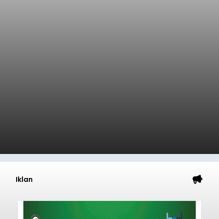
Iklan