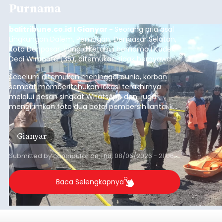
Purnama
balitribune.co.id I Gianyar -
Seorang pria asal
Lingkungan Dalem, Pemogan, Denpasar Selatan,
Kota Denpasar, yang diketahui bernama I Kadek
Dedi Wiranata (35), ditemukan tidak bernyawa di
pesisir Pantai Purnama, Sukawati.
Sebelum ditemukan meninggal dunia, korban
sempat memberitahukan lokasi terakhirnya
melalui pesan singkat WhatsApp dan juga
mengirimkan foto dua botol pembersih lantai ke
istrinya.
Gianyar
Submitted by
contributor
on
Thu, 08/06/2026 - 21:06
Baca Selengkapnya