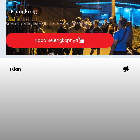
kini menimpa seorang pemuda asal Kabupaten
Klungkung
Sumba Barat Daya (SBD), Nusa Tenggara Timur
(NTT).
Submitted by
contributor
on
Sat, 08/08/2026 - 13:07
Baca Selengkapnya
Iklan