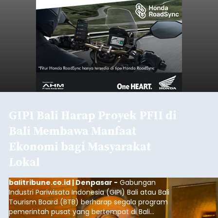
GIPI Bali Harap Proyek PFII di
Bali Membawa Manfaat
Ekonomi bagi Masyarakat
Lokal
balitribune.co.id | Denpasar -
Gabungan
Industri Pariwisata Indonesia (GIPI) Bali atau Bali
Tourism Board (BTB) berharap segala program
pemerintah pusat yang bertempat di Bali