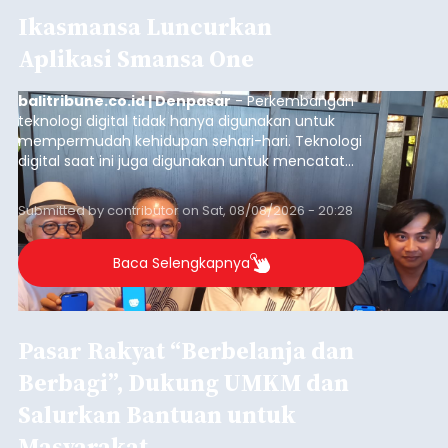
Ikasmansa Luncurkan
Aplikasi Smansa One
balitribune.co.id | Denpasar
- Perkembangan
teknologi digital tidak hanya digunakan untuk
mempermudah kehidupan sehari-hari. Teknologi
digital saat ini juga digunakan untuk mencatat
dan mengelola data base alumni dari suatu
sekolah, salah satunya adalah alumni SMA 1
Submitted by
contributor
on
Sat, 08/08/2026 - 20:28
Denpasar.
Baca Selengkapnya
Pasar Rakyat “Berbelanja dan
Berbagi”, Dukung UMKM dan
Salurkan Bantuan untuk
Masyarakat