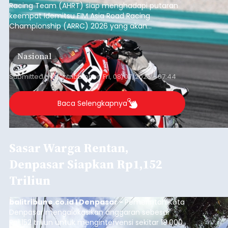
Racing Team (AHRT) siap menghadapi putaran
keempat Idemitsu FIM Asia Road Racing
Championship (ARRC) 2026 yang akan
berlangsung di Pertamina Mandalika
International Circuit, Lombok, Nusa Tenggara
Nasional
Barat, pada 7–9 Agustus 2026.
Submitted by
contributor
on
Fri, 08/07/2026 - 07:44
Baca Selengkapnya
Sasar Warga Rentan,
Denpasar Siapkan Rp1,152
Triliun
balitribune.co.id I Denpasar -
Pemerintah Kota
Denpasar mengalokasikan anggaran sebesar
Rp1,152 triliun untuk mengintervensi sekitar 18.000