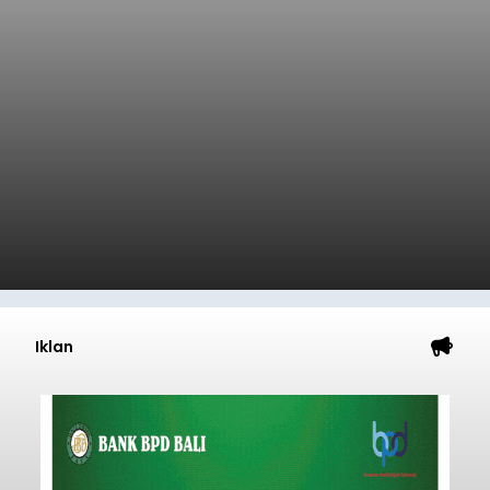
Iklan