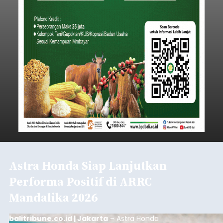
Astra Honda Siap Lanjutkan
Performa Positif di ARRC
Mandalika 2026
balitribune.co.id | Jakarta
– Astra Honda