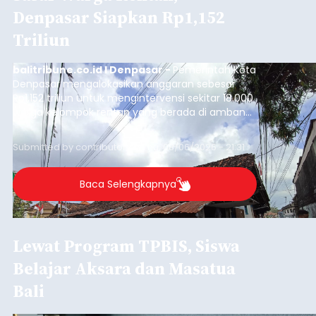
Denpasar Siapkan Rp1,152
Triliun
balitribune.co.id I Denpasar -
Pemerintah Kota
Denpasar mengalokasikan anggaran sebesar
Rp1,152 triliun untuk mengintervensi sekitar 18.000
warga kelompok rentan yang berada di ambang
garis kemiskinan. Langkah strategis ini diambil
guna menjaga masyarakat yang berada pada
Submitted by
contributor
on
Thu, 08/06/2026 - 21:31
kelompok desil 5 dan 6 tersebut agar tidak
merosot ke kategori miskin.
Baca Selengkapnya
Lewat Program TPBIS, Siswa
Belajar Aksara dan Masatua
Bali