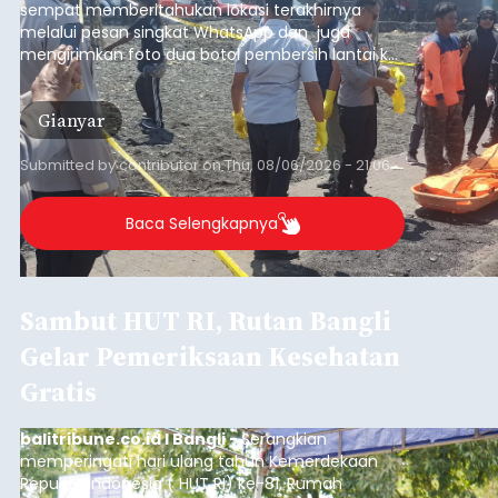
sempat memberitahukan lokasi terakhirnya
melalui pesan singkat WhatsApp dan juga
mengirimkan foto dua botol pembersih lantai ke
istrinya.
Gianyar
Submitted by
contributor
on
Thu, 08/06/2026 - 21:06
Baca Selengkapnya
Sambut HUT RI, Rutan Bangli
Gelar Pemeriksaan Kesehatan
Gratis
balitribune.co.id I Bangli -
Serangkian
memperingati hari ulang tahun Kemerdekaan
Republik Indonesia ( HUT RI) ke-81, Rumah