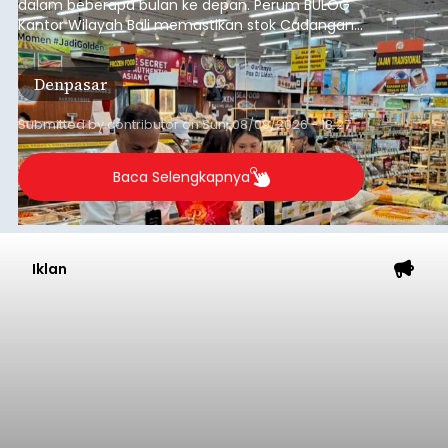
dalam beberapa bulan ke depan. Perum BULOG
Kantor Wilayah Bali memastikan stok Cadangan
Beras Pemerintah (CBP) masih dalam kondisi
aman, bahkan diproyeksikan mampu memenuhi
Denpasar
kebutuhan masyarakat hingga sekitar 10 bulan.
Submitted by
contributor
on
Sun, 08/09/2026 - 18:27
Baca Selengkapnya
Iklan