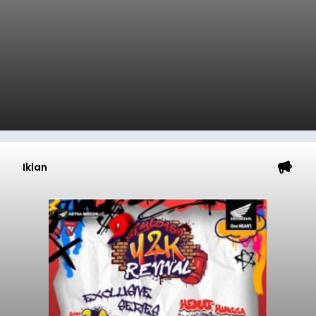
Iklan