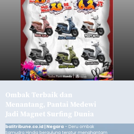
Ombak Terbaik dan
Menantang, Pantai Medewi
Jadi Magnet Surfing Dunia
balitribune.co.id | Negara
- Deru ombak
Samudra Hindia bergulung teratur menghantam