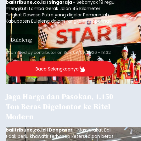
balitribune.co.id I Singaraja -
Sebanyak 19 regu
mengikuti Lomba Gerak Jalan 45 Kilometer
Tingkat Dewasa Putra yang digelar Pemerintah
Kabupaten Buleleng dalam rangka memperingati
HUT ke-81 Kemerdekaan Republik Indonesia.
Lomba resmi dimulai dari Lapangan Sepak Bola
Buleleng
Desa Celukan Bawang, Sabtu (8/8/2026) malam.
Submitted by
contributor
on
Sun, 08/09/2026 - 18:32
Baca Selengkapnya
Jaga Harga dan Pasokan, 1.150
Ton Beras Digelontor ke Ritel
Modern
balitribune.co.id I Denpasar
- Masyarakat Bali
tidak perlu khawatir terhadap ketersediaan beras