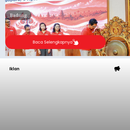
disampaikannya saat menghadiri Sarasehan
Pejuang Dialisis yang digelar RSD Mangusada di
Badung
Ruang Kertha Gosana, Puspem Badung, Minggu
(9/8/2026).
Submitted by
contributor
on
Sun, 08/09/2026 - 18:44
Baca Selengkapnya
Iklan