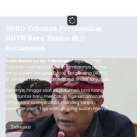
DPRD Tabanan Pertanyakan
RDTR Baru Tuntas di 3
Kecamatan
balitribune.co.id I Tabanan -
Jajaran DPRD
Tabanan mempertanyakan lambannya proses
penyusunan Rencana Detail Tata Ruang (RDTR)
di sembilan kecamatan sebagai tindak lanjut dari
pelaksanaan RTRW.
Pasalnya, hingga saat ini dokumen tata ruang
yang tuntas baru mencakup tiga kecamatan,
sementara sisanya dinilai mandeg tanpa
kejelasan pasti. Tiga wilayah yang sudah memiliki
RDTR tersebut meliputi Kecamatan Kediri,
Tabanan, dan Selemadeg Barat.
Tabanan