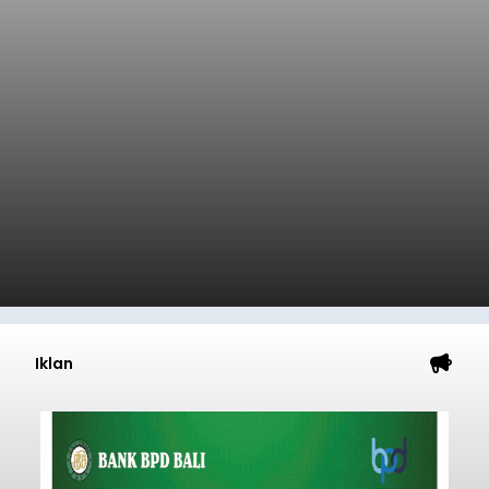
Iklan