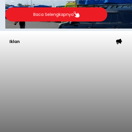
hanya dilayani oleh satu kapal yakni Kapal LCT.
Baca Selengkapnya
Iklan