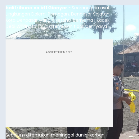
balitribune.co.id I Gianyar -
Seorang pria asal
Lingkungan Dalem, Pemogan, Denpasar Selatan,
Kota Denpasar, yang diketahui bernama I Kadek
Dedi Wiranata (35), ditemukan tidak bernyawa di
pesisir Pantai Purnama, Sukawati.
ADVERTISEMENT
Sebelum ditemukan meninggal dunia, korban