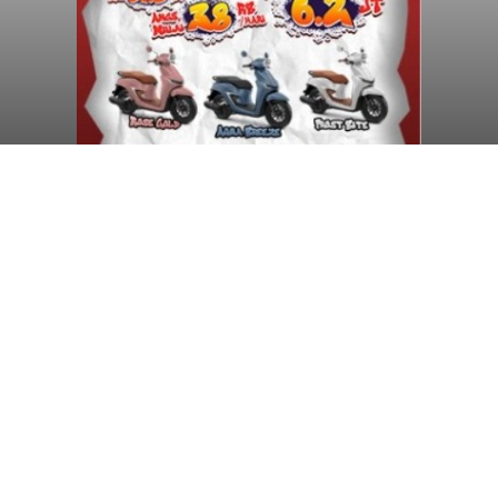
Diduga Ilegal, Satpol PP
Hentikan Aktivitas
Pengerukan Lahan di
Temukus
balitribune.co.id I Singaraja -
Pemerintah