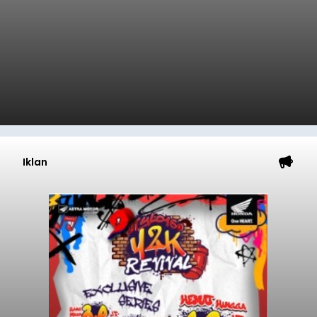
Iklan