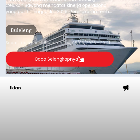
Celukan Bawang mencatat kinerja operasional
yang positif hingga Juli 2026. Peningkatan terlihat
dari arus kapal yang mencapai 1,48 juta Gross
Tonnage (GT), atau tumbuh 12,4 persen
Buleleng
dibandingkan periode yang sama tahun lalu
yang tercatat sebesar 1,32 juta GT.
Submitted by
contributor
on
Thu, 08/06/2026 - 20:41
Baca Selengkapnya
Iklan