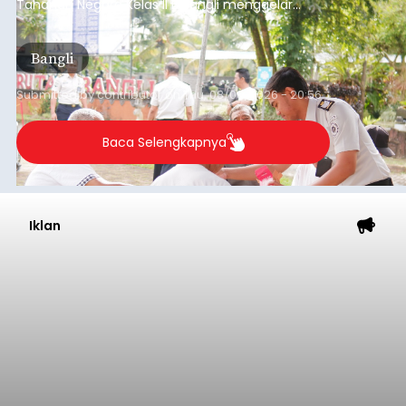
Tahanan Negara Kelas II B Bangli menggelar
kegiatan pemeriksaan kesehatan gratis, Rabu
(6/8/2026).
Bangli
Submitted by
contributor
on
Thu, 08/06/2026 - 20:56
Baca Selengkapnya
Iklan