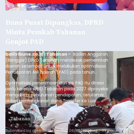
Dana Pusat Dipangkas, DPRD
Minta Pemkab Tabanan
Genjot PAD
balitribune.co.id I Tabanan -
Badan Anggaran
(Banggar) DPRD Tabanan mendesak pemerintah
daerah setempat untuk melakukan optimalisasi
Pendapatan Asli Daerah (PAD) pada tahun
anggaran 2027.
Optimalisasi penerimaan dari sisi PAD itu dirasa
perlu karena APBD Tabanan pada 2027 diproyeksi
mengalami penurunan pendapatan, terutama
akibat pemangkasan dana Transfer Ke Luar
Daerah (TKD) dari pemerintah pusat.
Tabanan
Submitted by
contributor
on
Thu, 08/06/2026 - 20:33