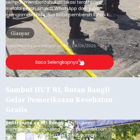
sempat memberitahukan lokasi terakhirnya
melalui pesan singkat WhatsApp dan juga
mengirimkan foto dua botol pembersih lantai ke
istrinya.
Gianyar
Submitted by
contributor
on
Thu, 08/06/2026 - 21:06
Baca Selengkapnya
Sambut HUT RI, Rutan Bangli
Gelar Pemeriksaan Kesehatan
Gratis
balitribune.co.id I Bangli -
Serangkian
memperingati hari ulang tahun Kemerdekaan
Republik Indonesia ( HUT RI) ke-81, Rumah