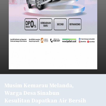
Musim Kemarau Melanda,
Warga Desa Sinabun
Kesulitan Dapatkan Air Bersih