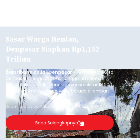
Sasar Warga Rentan,
Denpasar Siapkan Rp1,152
Triliun
balitribune.co.id I Denpasar -
Pemerintah Kota
Denpasar mengalokasikan anggaran sebesar
Rp1,152 triliun untuk mengintervensi sekitar 18.000
warga kelompok rentan yang berada di ambang
garis kemiskinan. Langkah strategis ini diambil
guna menjaga masyarakat yang berada pada
Submitted by
contributor
on
Thu, 08/06/2026 - 21:31
kelompok desil 5 dan 6 tersebut agar tidak
merosot ke kategori miskin.
Baca Selengkapnya