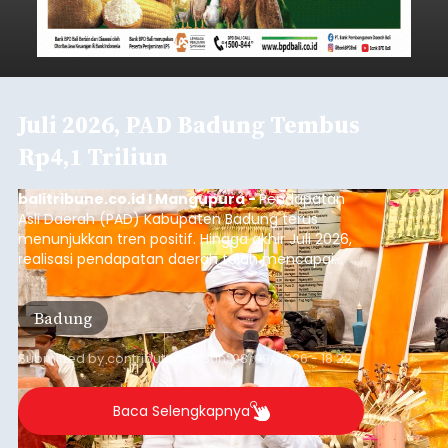
Juli 2026, PAD Badung Tembus
Rp4,1 Triliun
balitribune.co.id I Mangupura -
Pendapatan
Asli Daerah (PAD) Kabupaten Badung terus
menunjukkan tren positif. Hingga akhir Juli 2026,
realisasi pendapatan daerah telah mencapai
Rp4,1 triliun atau rata-rata sekitar Rp730 miliar
per bulan, meningkat signifikan dibandingkan
Badung
rata-rata penerimaan sebelumnya yang berkisar
Rp350 miliar hingga Rp400 miliar per bulan.
Submitted by
contributor
on
Sun, 08/09/2026 - 18:22
Baca Selengkapnya