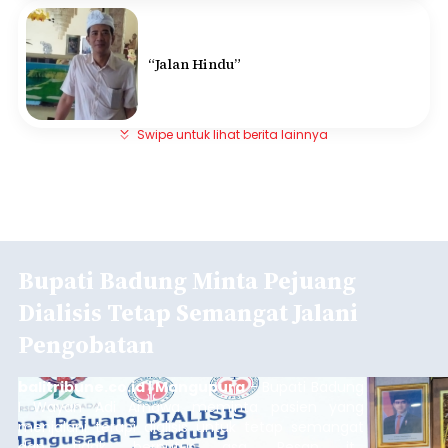
“Jalan Hindu”
Swipe untuk lihat berita lainnya
Bupati Badung Minta Pejuang
Dialisis Tetap Semangat Jalani
Pengobatan
balitribune.co.id | Mangupura
- Bupati Badung
I Wayan Adi Arnawa meminta pasien yang
menjalani terapi dialisis untuk tetap semangat
dan tidak berputus asa. Pesan itu