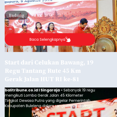
disampaikannya saat menghadiri Sarasehan
Pejuang Dialisis yang digelar RSD Mangusada di
Badung
Ruang Kertha Gosana, Puspem Badung, Minggu
(9/8/2026).
Submitted by
contributor
on
Sun, 08/09/2026 - 18:44
Baca Selengkapnya
Start dari Celukan Bawang, 19
Regu Tantang Rute 45 Km
Gerak Jalan HUT RI ke-81
balitribune.co.id I Singaraja -
Sebanyak 19 regu
mengikuti Lomba Gerak Jalan 45 Kilometer
Tingkat Dewasa Putra yang digelar Pemerintah
Kabupaten Buleleng dalam rangka memperingati
HUT ke-81 Kemerdekaan Republik Indonesia.
Lomba resmi dimulai dari Lapangan Sepak Bola