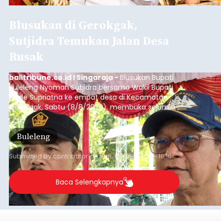
Blusukan di Gerokgak,
Sutjidra Temukan Jalan Desa
Rusak
balitribune.co.id I Singaraja -
Blusukan Bupati
Buleleng Nyoman Sutjidra bersama Wakil Bupati
Gede Supriatna ke empat desa di Kecamatan
Gerokgak, Sabtu (8/8/2026), membuka sejumlah
persoalan yang masih dihadapi masyarakat. Dari
jalan desa yang rusak hingga potensi pertanian
Buleleng
yang belum optimal, semuanya menjadi
perhatian pemerintah daerah.
Submitted by
contributor
on
Sun, 08/09/2026 - 18:16
Baca Selengkapnya