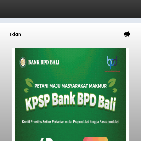
Iklan