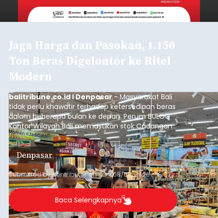
Jaga Harga dan Pasokan, 1.150
Ton Beras Digelontor ke Ritel
Modern
balitribune.co.id I Denpasar
- Masyarakat Bali
tidak perlu khawatir terhadap ketersediaan beras
dalam beberapa bulan ke depan. Perum BULOG
Kantor Wilayah Bali memastikan stok Cadangan
Beras Pemerintah (CBP) masih dalam kondisi
aman, bahkan diproyeksikan mampu memenuhi
Denpasar
kebutuhan masyarakat hingga sekitar 10 bulan.
Submitted by
contributor
on
Sun, 08/09/2026 - 18:27
Baca Selengkapnya