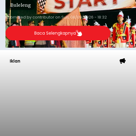
Buleleng
Desa Celukan Bawang, Sabtu (8/8/2026) malam.
Submitted by
contributor
on
Sun, 08/09/2026 - 18:32
Baca Selengkapnya
Iklan