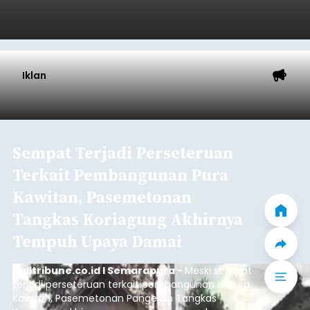
Iklan
Sempat Terjadi Perseteruan
Terkait Pembangunan Pura
Kawitan, Pasemetonan
Tangkas Koriagung Akhirnya
Tempuh Upaya Damai
balitribune.co.id I Semarapura -
Meski sempat
terjadi perseteruan terkait pembangunan di Pura
Kawitan, Pasemetonan Pangeran Tangkas