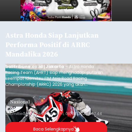
Astra Honda Siap Lanjutkan
Performa Positif di ARRC
Mandalika 2026
balitribune.co.id | Jakarta
– Astra Honda
Racing Team (AHRT) siap menghadapi putaran
keempat Idemitsu FIM Asia Road Racing
Championship (ARRC) 2026 yang akan
berlangsung di Pertamina Mandalika
International Circuit, Lombok, Nusa Tenggara
Nasional
Barat, pada 7–9 Agustus 2026.
Submitted by
contributor
on
Fri, 08/07/2026 - 07:44
Baca Selengkapnya