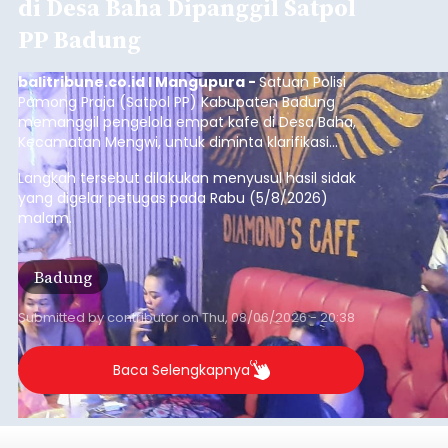
Kunjungan Kapal Pesiar di
Pelabuhan Celukan Bawang
Tumbuh 25 Persen
balitribune.coo.id I Singaraja -
PT Pelabuhan
Indonesia (Persero) atau Pelindo Cabang
Celukan Bawang mencatat kinerja operasional
yang positif hingga Juli 2026. Peningkatan terlihat
dari arus kapal yang mencapai 1,48 juta Gross
Tonnage (GT), atau tumbuh 12,4 persen
Buleleng
dibandingkan periode yang sama tahun lalu
yang tercatat sebesar 1,32 juta GT.
Submitted by
contributor
on
Thu, 08/06/2026 - 20:41