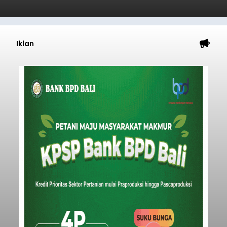
Iklan