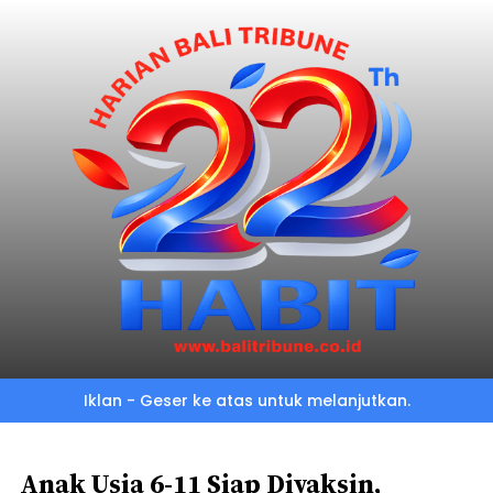
Skip
to
main
content
Iklan - Geser ke atas untuk melanjutkan.
Anak Usia 6-11 Siap Divaksin,