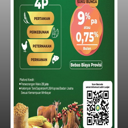
Iklan