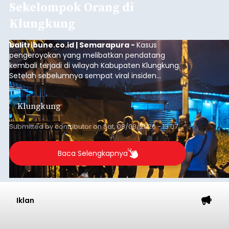
Sekelompok Orang di
Klungkung
balitribune.co.id | Semarapura -
Kasus
pengeroyokan yang melibatkan pendatang
kembali terjadi di wilayah Kabupaten Klungkung.
Setelah sebelumnya sempat viral insiden
keributan di barat Pasar Galiran, peristiwa serupa
kini menimpa seorang pemuda asal Kabupaten
Klungkung
Sumba Barat Daya (SBD), Nusa Tenggara Timur
(NTT).
Submitted by
contributor
on
Sat, 08/08/2026 - 13:07
Baca Selengkapnya
Iklan