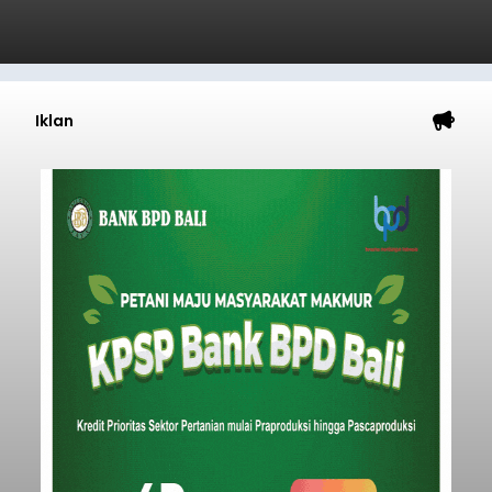
Submitted by
contributor
on
Thu, 08/06/2026 - 20:38
Baca Selengkapnya
Iklan