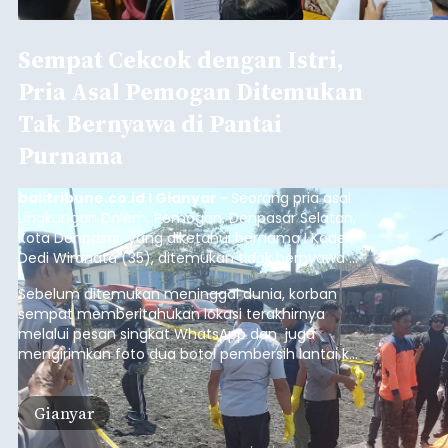
Sempat Cekcok dengan Istri,
Pria Asal Pemogan Ditemukan
Tak Bernyawa di Pantai
Purnama
balitribune.co.id I Gianyar -
Seorang pria asal
Lingkungan Dalem, Pemogan, Denpasar Selatan,
Kota Denpasar, yang diketahui bernama I Kadek
Dedi Wiranata (35), ditemukan tidak bernyawa di
pesisir Pantai Purnama, Sukawati.
Sebelum ditemukan meninggal dunia, korban
sempat memberitahukan lokasi terakhirnya
melalui pesan singkat WhatsApp dan juga
mengirimkan foto dua botol pembersih lantai ke
istrinya.
Gianyar