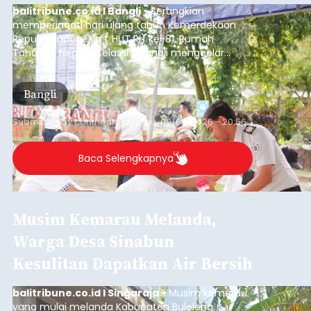
balitribune.co.id I Bangli -
Serangkian
memperingati hari ulang tahun Kemerdekaan
Republik Indonesia ( HUT RI) ke-81, Rumah
Tahanan Negara Kelas II B Bangli menggelar
kegiatan pemeriksaan kesehatan gratis, Rabu
(6/8/2026).
Bangli
Submitted by
contributor
on
Thu, 08/06/2026 - 20:56
Baca Selengkapnya
Musim Kemarau Melanda,
Warga Desa Sinabun
Kesulitan Dapatkan Air Bersih
balitribune.co.id I Singaraja -
Musim kemarau
yang mulai melanda Kabupaten Buleleng