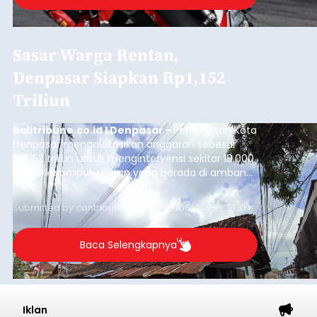
Sasar Warga Rentan,
Denpasar Siapkan Rp1,152
Triliun
balitribune.co.id I Denpasar -
Pemerintah Kota
Denpasar mengalokasikan anggaran sebesar
Rp1,152 triliun untuk mengintervensi sekitar 18.000
warga kelompok rentan yang berada di ambang
garis kemiskinan. Langkah strategis ini diambil
guna menjaga masyarakat yang berada pada
Submitted by
contributor
on
Thu, 08/06/2026 - 21:31
kelompok desil 5 dan 6 tersebut agar tidak
merosot ke kategori miskin.
Baca Selengkapnya
Iklan