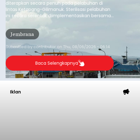
diterapkan secara penuh pada pelabuhan di
lintas Ketapang-Gilimanuk. Sterilisasi pelabuhan
ini secara serentak diimplementasikan bersama
empat pelabuhan utama lainnya, yakni
Pelabuhan Merak, Bakauheni, Kayangan, dan
Jembrana
Lembar pada Rabu (5/8/2026).
Submitted by
contributor
on
Thu, 08/06/2026 - 06:14
Baca Selengkapnya
Iklan