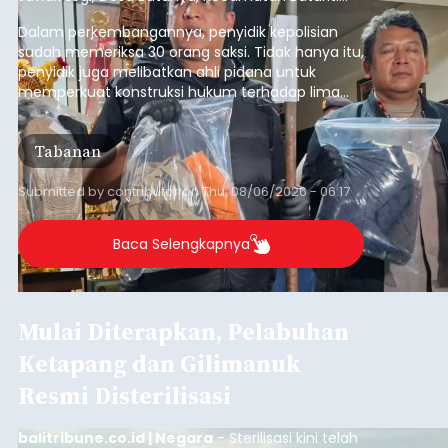
yang terjadi beberapa waktu lalu.
Dalam perkembangannya, penyidik kepolisian
sudah memeriksa 30 orang saksi. Tidak hanya itu,
penyidik juga melibatkan ahli pidana untuk
memperkuat konstruksi hukum terhadap lima
orang tersangka yang saat ini ditahan.
Tabanan
Submitted by
contributor
on
Thu, 08/06/2026 - 06:17
Baca Selengkapnya
Mulai Diterapkan, Pelabuhan
Ketapang dan Gilimanuk
Resmi Disterilisasi
balitribune.co.id | Negara
- Sterilisasi kini telah