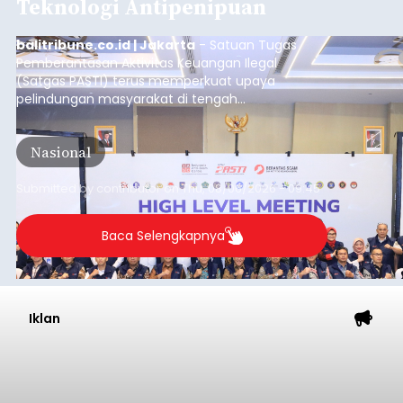
Teknologi Antipenipuan
balitribune.co.id | Jakarta
- Satuan Tugas
Pemberantasan Aktivitas Keuangan Ilegal
(Satgas PASTI) terus memperkuat upaya
pelindungan masyarakat di tengah
meningkatnya ancaman penipuan digital yang
semakin kompleks.
Nasional
Submitted by
contributor
on
Thu, 08/06/2026 - 09:45
Baca Selengkapnya
Iklan