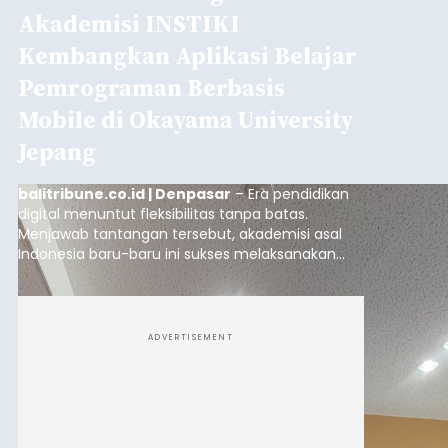
Akademisi INSTIKI
Kembangkan Aplikasi Belajar
Pemrograman Berbasis
Mobile di Okayama University
Jepang
balitribune.co.id | Denpasar
– Era pendidikan
digital menuntut fleksibilitas tanpa batas.
Menjawab tantangan tersebut, akademisi asal
Indonesia baru-baru ini sukses melaksanakan
program Pengabdian Kepada Masyarakat (PKM)
skala internasional di Distributed Systems
Laboratory, Okayama University, Jepang.
ADVERTISEMENT