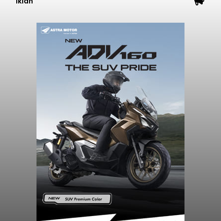
Iklan