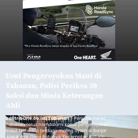
Usut Pengeroyokan Maut di
Tabanan, Polisi Periksa 30
Saksi dan Minta Keterangan
Ahli
balitribune.co.id | Tabanan
- Penyidik Polres
Tabanan terus mendalami kasus pengeroyokan
maut terhadap terduga maling ayam di Banjar
Juwuk Legi, Desa Batunya, Kecamatan Baturiti