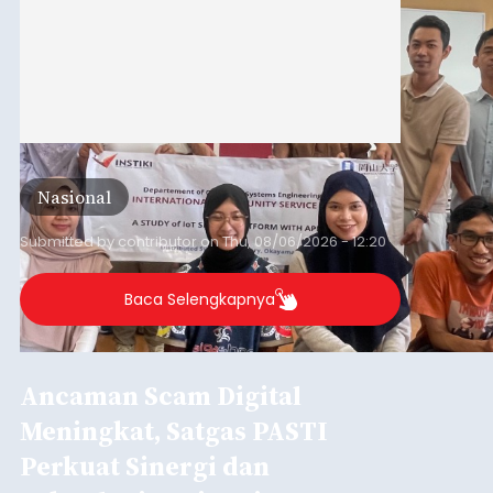
Nasional
Submitted by
contributor
on
Thu, 08/06/2026 - 12:20
Baca Selengkapnya
Ancaman Scam Digital
Meningkat, Satgas PASTI
Perkuat Sinergi dan