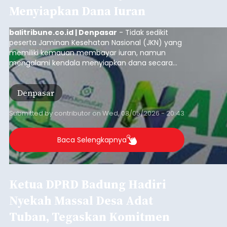
Menyiapkan Dana Iuran
balitribune.co.id | Denpasar
- Tidak sedikit
peserta Jaminan Kesehatan Nasional (JKN) yang
memiliki kemauan membayar iuran, namun
mengalami kendala menyiapkan dana secara
penuh saat jatuh tempo pembayaran iuran.
Kondisi ini terutama dialami oleh peserta
Denpasar
segmen Pekerja Bukan Penerima Upah (PBPU)
yang memiliki penghasilan tidak tetap.
Submitted by
contributor
on
Wed, 08/05/2026 - 20:43
Baca Selengkapnya
Ketua DPRD Badung Hadiri
Nyekah Massal Desa Adat
Tuban, Tegaskan Komitmen