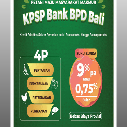
Iklan