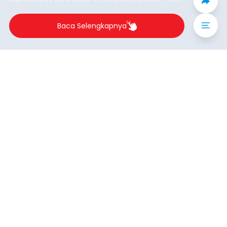
Iklan
Sempat Lumpuhkan Jaringan
Internet, Pencuri Modul BTS
Tower Seluler Akhirnya
Dibekuk
balitribune.co.id I Amlapura -
Lumpuhnya