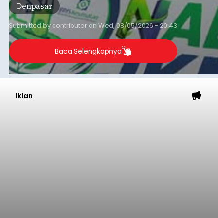
Ketapang dan Gilimanuk
Resmi Disterilisasi
balitribune.co.id | Negara
- Sterilisasi kini telah
diterapkan secara penuh pada pelabuhan di
lintas Ketapang-Gilimanuk. Sterilisasi pelabuhan
ini secara serentak diimplementasikan bersama
empat pelabuhan utama lainnya, yakni
Pelabuhan Merak, Bakauheni, Kayangan, dan
Jembrana
Lembar pada Rabu (5/8/2026).
Submitted by
contributor
on
Thu, 08/06/2026 - 06:14
Baca Selengkapnya
Mekanisme Menabung
Membantu Peserta JKN