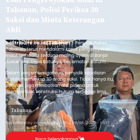
Tabanan, Polisi Periksa 30
Saksi dan Minta Keterangan
Ahli
balitribune.co.id | Tabanan
- Penyidik Polres
Tabanan terus mendalami kasus pengeroyokan
maut terhadap terduga maling ayam di Banjar
Juwuk Legi, Desa Batunya, Kecamatan Baturiti
yang terjadi beberapa waktu lalu.
Dalam perkembangannya, penyidik kepolisian
sudah memeriksa 30 orang saksi. Tidak hanya itu,
penyidik juga melibatkan ahli pidana untuk
memperkuat konstruksi hukum terhadap lima
orang tersangka yang saat ini ditahan.
Tabanan
Submitted by
contributor
on
Thu, 08/06/2026 - 06:17
Baca Selengkapnya