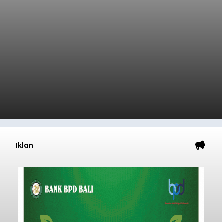
Menyiapkan Dana Iuran
balitribune.co.id | Denpasar
- Tidak sedikit
peserta Jaminan Kesehatan Nasional (JKN) yang
memiliki kemauan membayar iuran, namun
mengalami kendala menyiapkan dana secara
penuh saat jatuh tempo pembayaran iuran.
Kondisi ini terutama dialami oleh peserta
Denpasar
segmen Pekerja Bukan Penerima Upah (PBPU)
yang memiliki penghasilan tidak tetap.
Submitted by
contributor
on
Wed, 08/05/2026 - 20:43
Baca Selengkapnya
Iklan