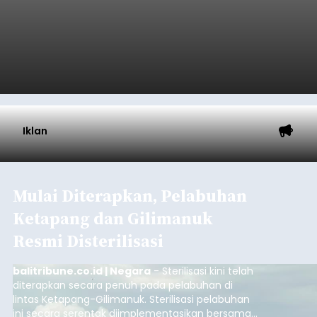
Iklan