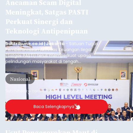
Ancaman Scam Digital
Meningkat, Satgas PASTI
Perkuat Sinergi dan
Teknologi Antipenipuan
balitribune.co.id | Jakarta
- Satuan Tugas
Pemberantasan Aktivitas Keuangan Ilegal
(Satgas PASTI) terus memperkuat upaya
pelindungan masyarakat di tengah
meningkatnya ancaman penipuan digital yang
semakin kompleks.
Nasional
Submitted by
contributor
on
Thu, 08/06/2026 - 09:45
Baca Selengkapnya
Usut Pengeroyokan Maut di