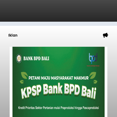
Iklan