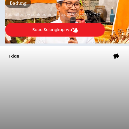
Badung
rata-rata penerimaan sebelumnya yang berkisar
Rp350 miliar hingga Rp400 miliar per bulan.
Submitted by
contributor
on
Sun, 08/09/2026 - 17:37
Baca Selengkapnya
Iklan