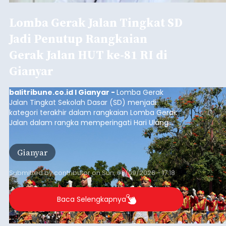
Lomba Gerak Jalan Tingkat SD
Jadi Penutup Rangkaian
Gerak Jalan HUT ke-81 RI di
Gianyar
balitribune.co.id I Gianyar -
Lomba Gerak
Jalan Tingkat Sekolah Dasar (SD) menjadi
kategori terakhir dalam rangkaian Lomba Gerak
Jalan dalam rangka memperingati Hari Ulang
Tahun (HUT) ke-81 Kemerdekaan Republik
Indonesia Tahun 2026 di Kabupaten Gianyar.
Gianyar
Submitted by
contributor
on
Sun, 08/09/2026 - 17:18
Baca Selengkapnya