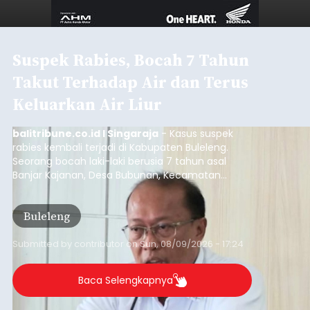
Suspek Rabies, Bocah 7 Tahun
Takut Terhadap Air dan Terus
Keluarkan Air Liur
balitribune.co.id I Singaraja
- Kasus suspek
rabies kembali terjadi di Kabupaten Buleleng.
Seorang bocah laki-laki berusia 7 tahun asal
Banjar Kajanan, Desa Bubunan, Kecamatan
Seririt, dilaporkan mengalami gejala khas rabies
setelah sebelumnya digigit anjing pada awal Juni
Buleleng
2026.
Submitted by
contributor
on
Sun, 08/09/2026 - 17:24
Baca Selengkapnya