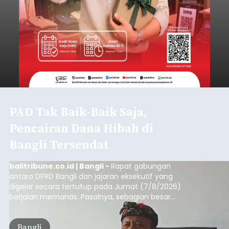
PAD Tak Baik-Baik Saja,
Pencairan Dana Hibah di
Bangli Tersendat
balitribune.co.id | Bangli -
Rapat gabungan
antara DPRD Bangli dan jajaran eksekutif yang
digelar secara tertutup pada Jumat (7/8/2026)
berjalan memanas. Pasalnya, sebagian besar
dana hibah yang bersumber dari pokok-pokok
pikiran (pokok-pokok pikiran/pokir) dewan hasil
Bangli
penjaringan aspirasi masyarakat saat reses tak