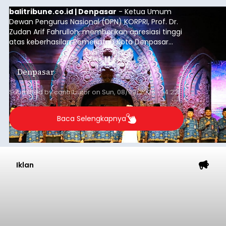
balitribune.co.id | Denpasar
- Ketua Umum
Dewan Pengurus Nasional (DPN) KORPRI, Prof. Dr.
Zudan Arif Fahrulloh, memberikan apresiasi tinggi
atas keberhasilan Pemerintah Kota Denpasar
dan KORPRI Kota Denpasar dalam
mengimplementasikan program gotong royong
Denpasar
kepedulian sosial bertajuk "Sembagi Arutala".
Submitted by
contributor
on
Sun, 08/09/2026 - 14:22
Baca Selengkapnya
Iklan