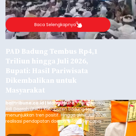
Submitted by
contributor
on
Sun, 08/09/2026 - 17:38
Baca Selengkapnya
PAD Badung Tembus Rp4,1
Triliun hingga Juli 2026,
Bupati: Hasil Pariwisata
Dikembalikan untuk
Masyarakat
balitribune.co.id | Mangupura
- Pendapatan
Asli Daerah (PAD) Kabupaten Badung terus
menunjukkan tren positif. Hingga akhir Juli 2026,
realisasi pendapatan daerah telah mencapai
Rp4,1 triliun atau rata-rata sekitar Rp730 miliar
per bulan, meningkat signifikan dibandingkan