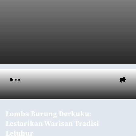
Iklan
Lomba Burung Derkuku:
Lestarikan Warisan Tradisi
Leluhur