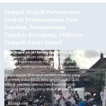
Sempat Terjadi Perseteruan
Terkait Pembangunan Pura
Kawitan, Pasemetonan
Tangkas Koriagung Akhirnya
Tempuh Upaya Damai
balitribune.co.id I Semarapura -
Meski sempat
terjadi perseteruan terkait pembangunan di Pura
Kawitan, Pasemetonan Pangeran Tangkas
Koriagung akhirnya menempuh upaya damai,
pada Minggu (9/8/2026).
Upaya damai ditempuh setelah mediasi yang
alot sejak pukul 09.00 Wita hingga pukul 12.45
Wita di wantilan utama Pura Pasemetonan
Tangkas Koriagung,yang dilakukan para sesepuh
kedua belah pihak yang berseberangan.
Klungkung