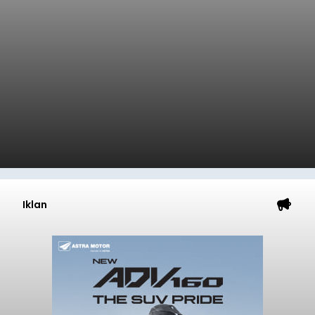
Iklan