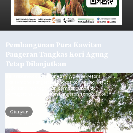
Pembangunan Pura Kawitan
Pangeran Tangkas Kori Agung
Tetap Dilanjutkan
balitribune.co.id I Gianyar -
Wakil Sekretaris
Pratisentana Pangeran Tangkas Kori Agung, Ketut
Sudarsana, menegaskan pembangunan dan
pemugaran Pura Kawitan Pangeran Tangkas Kori
Agung tetap dilanjutkan.
Gianyar
Submitted by
contributor
on
Sun, 08/09/2026 - 17:13