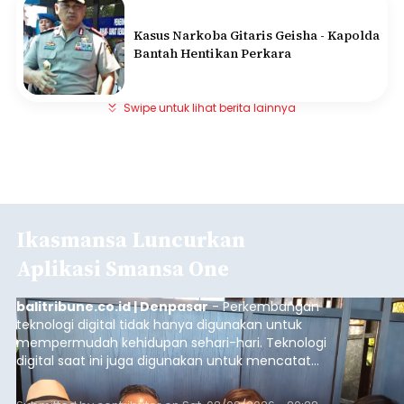
Kasus Narkoba Gitaris Geisha - Kapolda
Bantah Hentikan Perkara
Swipe untuk lihat berita lainnya
Ikasmansa Luncurkan
Aplikasi Smansa One
balitribune.co.id | Denpasar
- Perkembangan
teknologi digital tidak hanya digunakan untuk
mempermudah kehidupan sehari-hari. Teknologi
digital saat ini juga digunakan untuk mencatat
dan mengelola data base alumni dari suatu
sekolah, salah satunya adalah alumni SMA 1