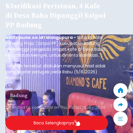
Sambut HUT RI, Rutan Bangli
Gelar Pemeriksaan Kesehatan
Gratis
balitribune.co.id I Bangli -
Serangkian
memperingati hari ulang tahun Kemerdekaan
Republik Indonesia ( HUT RI) ke-81, Rumah
Tahanan Negara Kelas II B Bangli menggelar
kegiatan pemeriksaan kesehatan gratis, Rabu
(6/8/2026).
Bangli
Submitted by
contributor
on
Thu, 08/06/2026 - 20:56