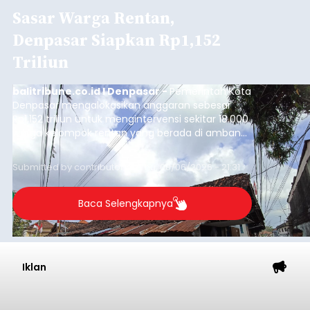
Iklan