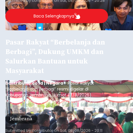
Submitted by
contributor
on
Sat, 08/08/2026 - 20:28
Denpasar.
Baca Selengkapnya
Pasar Rakyat “Berbelanja dan
Berbagi”, Dukung UMKM dan
Salurkan Bantuan untuk
Masyarakat
balitribune.co.id | Negara
- Pasar Rakyat
“Berbelanja dan Berbagi” resmi digelar di
Kabupaten Jembrana, Jumat (7/8/2026).
Kegiatan yang digelar Gedung Kesenian Ir.
Soekarno ini memadukan pemberdayaan
ekonomi masyarakat dengan aksi sosial tersebut
Jembrana
mendapat antusiasme tinggi dan mencatat nilai
transaksi mencapai Rp672.733.200.
Submitted by
contributor
on
Sat, 08/08/2026 - 20:11