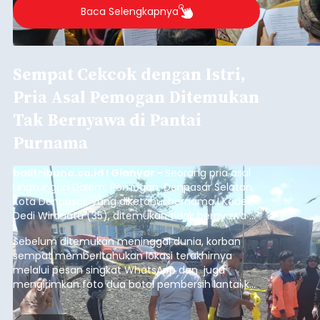
Sasar Warga Rentan,
Denpasar Siapkan Rp1,152
Triliun
balitribune.co.id I Denpasar -
Pemerintah Kota
Denpasar mengalokasikan anggaran sebesar
Rp1,152 triliun untuk mengintervensi sekitar 18.000
warga kelompok rentan yang berada di ambang
garis kemiskinan. Langkah strategis ini diambil
guna menjaga masyarakat yang berada pada
Submitted by
contributor
on
Thu, 08/06/2026 - 21:31
kelompok desil 5 dan 6 tersebut agar tidak
merosot ke kategori miskin.
Baca Selengkapnya
Iklan