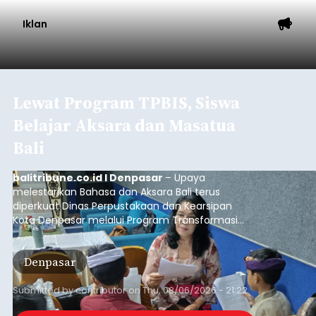
Astra Honda Siap Lanjutkan
Performa Positif di ARRC
Mandalika 2026
balitribune.co.id | Jakarta
– Astra Honda
Racing Team (AHRT) siap menghadapi putaran
keempat Idemitsu FIM Asia Road Racing
Championship (ARRC) 2026 yang akan
berlangsung di Pertamina Mandalika
International Circuit, Lombok, Nusa Tenggara
Nasional
Barat, pada 7–9 Agustus 2026.
Submitted by
contributor
on
Fri, 08/07/2026 - 07:44
Baca Selengkapnya