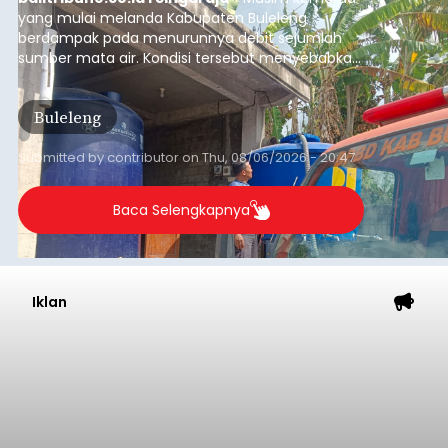
mengirimkan foto dua botol pembersih lantai ke
istrinya.
Gianyar
Submitted by
contributor
on
Thu, 08/06/2026 - 21:06
Baca Selengkapnya
Iklan