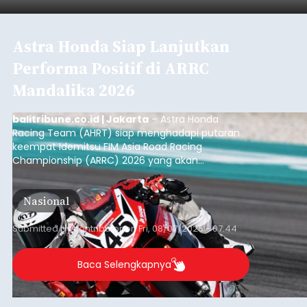
Iklan