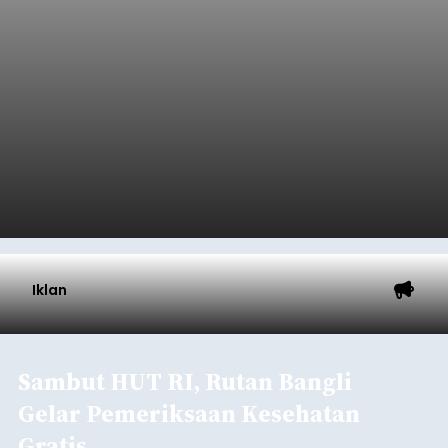
Iklan
Lewat Program TPBIS, Siswa
Belajar Aksara dan Masatua
Bali
balitribune.co.id I Denpasar
– Upaya
melestarikan Bahasa dan Aksara Bali terus
diperkuat Dinas Perpustakaan dan Kearsipan
Kota Denpasar melalui Program Transformasi
Perpustakaan Berbasis Inklusi Sosial (TPBIS).
Tahun ini, sebanyak 63 siswa kelas IV dan V SD
Denpasar
Negeri 17 Dangin Puri mendapat pelatihan