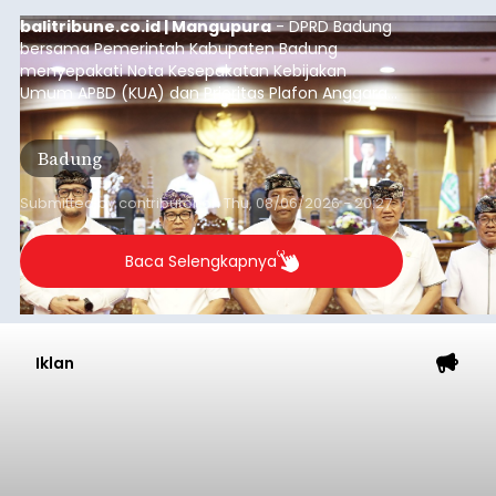
balitribune.co.id | Mangupura
- DPRD Badung
bersama Pemerintah Kabupaten Badung
menyepakati Nota Kesepakatan Kebijakan
Umum APBD (KUA) dan Prioritas Plafon Anggaran
Sementara (PPAS) Tahun Anggaran 2027 dalam
rapat paripurna yang digelar di Gedung DPRD
Badung
Badung, Kamis (6/8/2026).
Submitted by
contributor
on
Thu, 08/06/2026 - 20:27
Baca Selengkapnya
Iklan