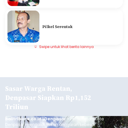
Pilkel Serentak
Swipe untuk lihat berita lainnya
Sasar Warga Rentan,
Denpasar Siapkan Rp1,152
Triliun
balitribune.co.id I Denpasar -
Pemerintah Kota
Denpasar mengalokasikan anggaran sebesar