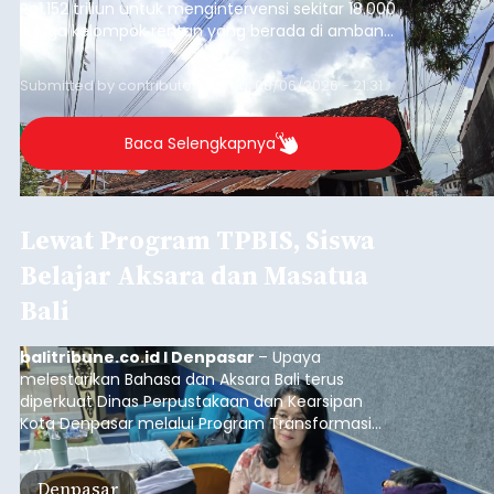
Rp1,152 triliun untuk mengintervensi sekitar 18.000
warga kelompok rentan yang berada di ambang
garis kemiskinan. Langkah strategis ini diambil
guna menjaga masyarakat yang berada pada
Submitted by
contributor
on
Thu, 08/06/2026 - 21:31
kelompok desil 5 dan 6 tersebut agar tidak
merosot ke kategori miskin.
Baca Selengkapnya
Lewat Program TPBIS, Siswa
Belajar Aksara dan Masatua
Bali
balitribune.co.id I Denpasar
– Upaya
melestarikan Bahasa dan Aksara Bali terus
diperkuat Dinas Perpustakaan dan Kearsipan
Kota Denpasar melalui Program Transformasi
Perpustakaan Berbasis Inklusi Sosial (TPBIS).
Tahun ini, sebanyak 63 siswa kelas IV dan V SD
Denpasar
Negeri 17 Dangin Puri mendapat pelatihan