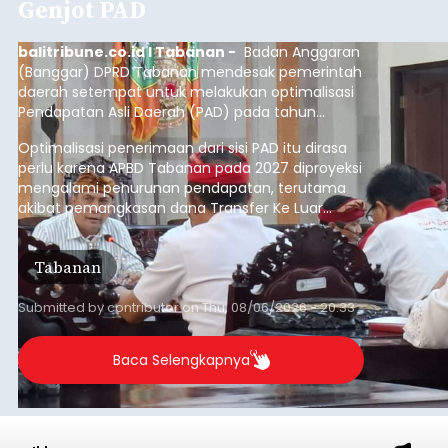
Genjot PAD
balitribune.co.id I Tabanan -
Badan Anggaran
(Banggar) DPRD Tabanan mendesak pemerintah
daerah setempat untuk melakukan optimalisasi
Pendapatan Asli Daerah (PAD) pada tahun
anggaran 2027.
Optimalisasi penerimaan dari sisi PAD itu dirasa
perlu karena APBD Tabanan pada 2027 diproyeksi
mengalami penurunan pendapatan, terutama
akibat pemangkasan dana Transfer Ke Luar
Daerah (TKD) dari pemerintah pusat.
Tabanan
Submitted by
contributor
on
Thu, 08/06/2026 - 20:33
Baca Selengkapnya