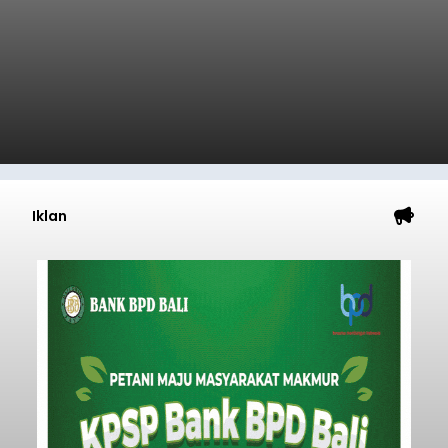
Iklan