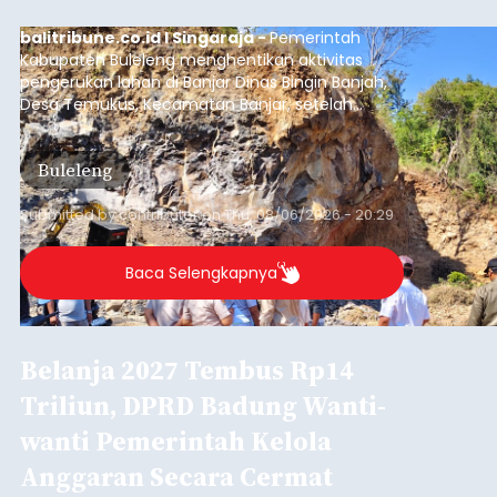
balitribune.co.id I Singaraja -
Pemerintah
Kabupaten Buleleng menghentikan aktivitas
pengerukan lahan di Banjar Dinas Bingin Banjah,
Desa Temukus, Kecamatan Banjar, setelah
ditemukan indikasi kegiatan pengambilan
material yang tidak sesuai dengan peruntukan
Buleleng
kawasan.
Submitted by
contributor
on
Thu, 08/06/2026 - 20:29
Baca Selengkapnya
Belanja 2027 Tembus Rp14
Triliun, DPRD Badung Wanti-
wanti Pemerintah Kelola
Anggaran Secara Cermat