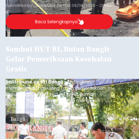
Submitted by
contributor
on
Thu, 08/06/2026 - 21:06
Baca Selengkapnya
Sambut HUT RI, Rutan Bangli
Gelar Pemeriksaan Kesehatan
Gratis
balitribune.co.id I Bangli -
Serangkian
memperingati hari ulang tahun Kemerdekaan
Republik Indonesia ( HUT RI) ke-81, Rumah
Tahanan Negara Kelas II B Bangli menggelar
kegiatan pemeriksaan kesehatan gratis, Rabu
(6/8/2026).
Bangli
Submitted by
contributor
on
Thu, 08/06/2026 - 20:56