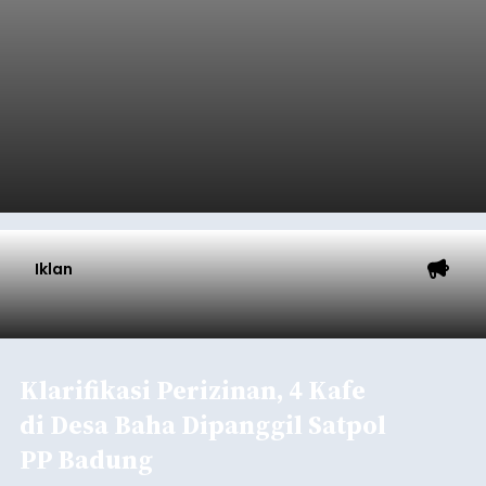
Iklan
Klarifikasi Perizinan, 4 Kafe
di Desa Baha Dipanggil Satpol
PP Badung