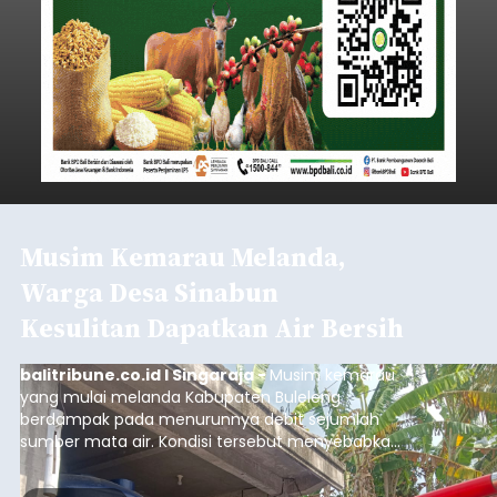
Musim Kemarau Melanda,
Warga Desa Sinabun
Kesulitan Dapatkan Air Bersih
balitribune.co.id I Singaraja -
Musim kemarau
yang mulai melanda Kabupaten Buleleng
berdampak pada menurunnya debit sejumlah
sumber mata air. Kondisi tersebut menyebabkan
warga di beberapa desa mulai mengalami
kesulitan mendapatkan air bersih, terutama