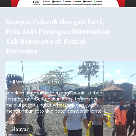
Sempat Cekcok dengan Istri,
Pria Asal Pemogan Ditemukan
Tak Bernyawa di Pantai
Purnama
balitribune.co.id I Gianyar -
Seorang pria asal
Lingkungan Dalem, Pemogan, Denpasar Selatan,
Kota Denpasar, yang diketahui bernama I Kadek
Dedi Wiranata (35), ditemukan tidak bernyawa di
pesisir Pantai Purnama, Sukawati.
Sebelum ditemukan meninggal dunia, korban
sempat memberitahukan lokasi terakhirnya
melalui pesan singkat WhatsApp dan juga
mengirimkan foto dua botol pembersih lantai ke
istrinya.
Gianyar