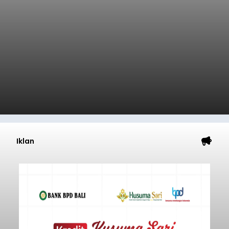
Iklan