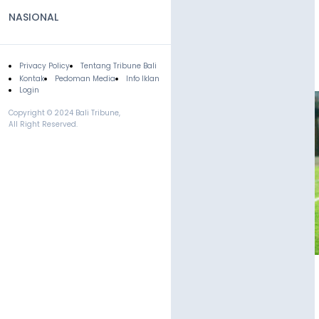
NASIONAL
Privacy Policy
Tentang Tribune Bali
Footer
Kontak
Pedoman Media
Info Iklan
Login
Copyright © 2024 Bali Tribune,
All Right Reserved.