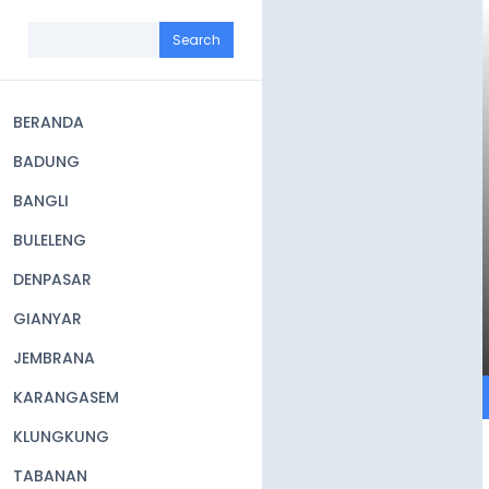
Skip
to
Search
main
content
BERANDA
Main
BADUNG
navigation
BANGLI
BULELENG
DENPASAR
GIANYAR
JEMBRANA
KARANGASEM
KLUNGKUNG
TABANAN