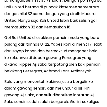
Lamongan, Senin (31/7) malam. Dengan poin tiga itu,
Bali United berada di puncak klasemen sementara
dengan nilai 32 sama dengan yang diraih Madura
United. Hanya saja Bali United lebih baik selisih gol
memasukkan 32 dan kemasukan 18.
Gol Bali United dilesakkan pemain muda yang baru
pulang dari timnas U-22, Yabes Roni di menit 17, saat
dari sayap kanan dan bermaksud mengoper bola
ke rekannya di depan gawang Persegres yang
dikawal kipper Aji Saka, terpotong oleh kaki pemain
belakang Persegres, Achmad Faris Ardiansyah.
Bola yang menyentuh kakinya justru bergulir ke
dalam gawang sendiri, dan meluncur di sisi kiri
gawang Aji Saka, dan sulit dihentikan lantaran Aji
Saka sendiri sudah salah bergerak. Gol ini sekaligus