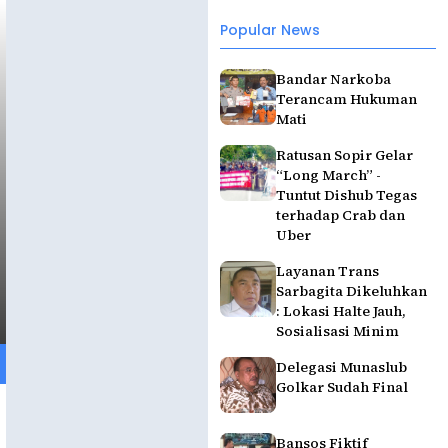
Popular News
Bandar Narkoba
Terancam Hukuman
Mati
Ratusan Sopir Gelar
“Long March” -
Tuntut Dishub Tegas
terhadap Crab dan
Uber
Layanan Trans
Sarbagita Dikeluhkan
: Lokasi Halte Jauh,
Sosialisasi Minim
Delegasi Munaslub
Golkar Sudah Final
Bansos Fiktif